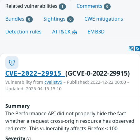
Related vulnerabilities
Comments
1
0
Bundles
Sightings
CWE mitigations
0
0
Detection rules
ATT&CK
EMB3D
(GCVE-0-2022-29915)
CVE-2022-29915
Vulnerability from
cvelistv5
– Published: 2022-12-22 00:00 –
Updated: 2025-04-15 15:10
Summary
The Performance API did not properly hide the fact
whether a request cross-origin resource has observed
redirects. This vulnerability affects Firefox < 100.
Severity