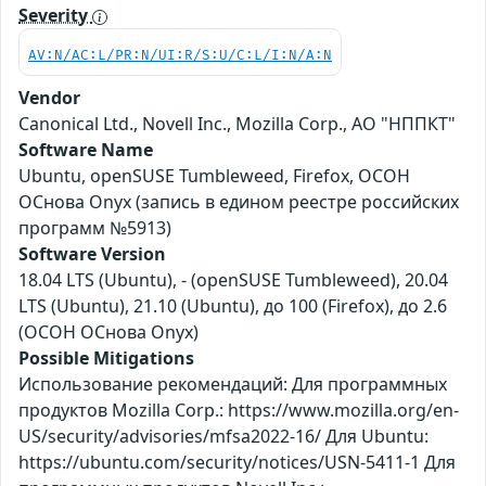
Severity
AV:N/AC:L/PR:N/UI:R/S:U/C:L/I:N/A:N
Vendor
Canonical Ltd., Novell Inc., Mozilla Corp., АО "НППКТ"
Software Name
Ubuntu, openSUSE Tumbleweed, Firefox, ОСОН
ОСнова Оnyx (запись в едином реестре российских
программ №5913)
Software Version
18.04 LTS (Ubuntu), - (openSUSE Tumbleweed), 20.04
LTS (Ubuntu), 21.10 (Ubuntu), до 100 (Firefox), до 2.6
(ОСОН ОСнова Оnyx)
Possible Mitigations
Использование рекомендаций: Для программных
продуктов Mozilla Corp.: https://www.mozilla.org/en-
US/security/advisories/mfsa2022-16/ Для Ubuntu:
https://ubuntu.com/security/notices/USN-5411-1 Для