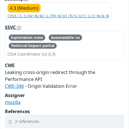
4.3 (Medium)
CVSS:3.1/AV:N/AC:L/PR:N/UI:R/S:U/C:L/I:N/A:N
SSVC
Exploitation: none
Automatable: no
Technical Impact: partial
CISA Coordinator (v2.0.3)
CWE
Leaking cross-origin redirect through the
Performance API
CWE-346
- Origin Validation Error
Assigner
mozilla
References
2 references