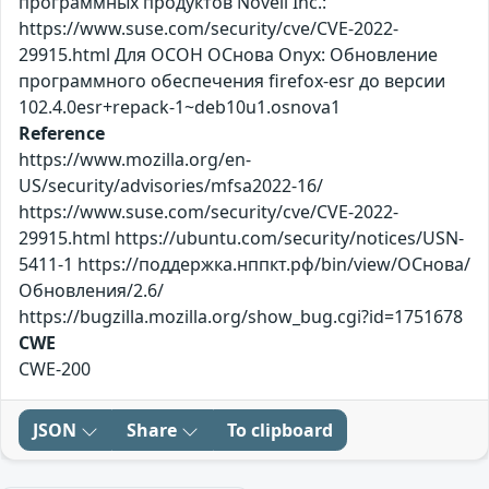
программных продуктов Novell Inc.:
https://www.suse.com/security/cve/CVE-2022-
29915.html Для ОСОН ОСнова Оnyx: Обновление
программного обеспечения firefox-esr до версии
102.4.0esr+repack-1~deb10u1.osnova1
Reference
https://www.mozilla.org/en-
US/security/advisories/mfsa2022-16/
https://www.suse.com/security/cve/CVE-2022-
29915.html https://ubuntu.com/security/notices/USN-
5411-1 https://поддержка.нппкт.рф/bin/view/ОСнова/
Обновления/2.6/
https://bugzilla.mozilla.org/show_bug.cgi?id=1751678
CWE
CWE-200
JSON
Share
To clipboard