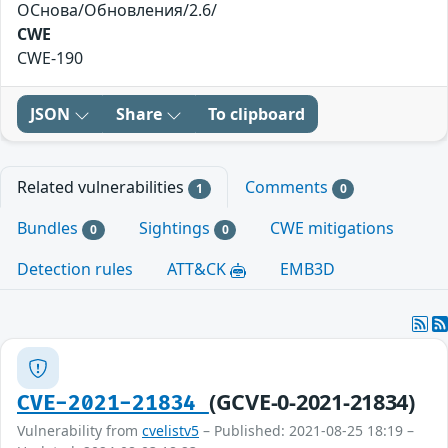
ОСнова/Обновления/2.6/
CWE
CWE-190
JSON
Share
To clipboard
Related vulnerabilities
Comments
1
0
Bundles
Sightings
CWE mitigations
0
0
Detection rules
ATT&CK
EMB3D
(GCVE-0-2021-21834)
CVE-2021-21834
Vulnerability from
cvelistv5
– Published: 2021-08-25 18:19 –