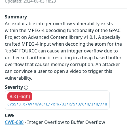
Updated: 2024-08-03 18:23
Summary
An exploitable integer overflow vulnerability exists
within the MPEG-4 decoding functionality of the GPAC
Project on Advanced Content library v1.0.1. A specially
crafted MPEG-4 input when decoding the atom for the
“co64” FOURCC can cause an integer overflow due to
unchecked arithmetic resulting in a heap-based buffer
overflow that causes memory corruption. An attacker
can convince a user to open a video to trigger this
vulnerability.
Severity
8.8 (High)
CVSS:3.0/AV:N/AC:L/PR:N/UI:R/S:U/C:H/I:H/A:H
CWE
CWE-680
- Integer Overflow to Buffer Overflow