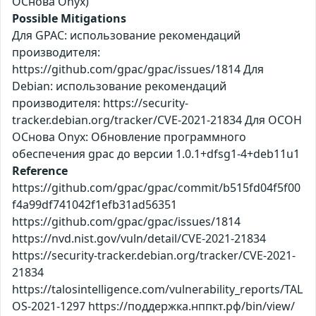
ОСнова Оnyx)
Possible Mitigations
Для GPAC: использование рекомендаций
производителя:
https://github.com/gpac/gpac/issues/1814 Для
Debian: использование рекомендаций
производителя: https://security-
tracker.debian.org/tracker/CVE-2021-21834 Для ОСОН
ОСнова Оnyx: Обновление программного
обеспечения gpac до версии 1.0.1+dfsg1-4+deb11u1
Reference
https://github.com/gpac/gpac/commit/b515fd04f5f00
f4a99df741042f1efb31ad56351
https://github.com/gpac/gpac/issues/1814
https://nvd.nist.gov/vuln/detail/CVE-2021-21834
https://security-tracker.debian.org/tracker/CVE-2021-
21834
https://talosintelligence.com/vulnerability_reports/TAL
OS-2021-1297 https://поддержка.нппкт.рф/bin/view/