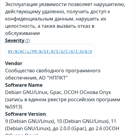
Эксплуатация уязвимости позволяет нарушителю,
действующему удаленно, получить доступ к
конфиденциальным данным, нарушить их
целостность, а также вызвать отказ в
обслуживании
Severity
AV:N/AC:L/PR:N/UI:R/S:U/C:H/I:H/A:H
Vendor
Сообщество свободного программного
обеспечения, АО "НППКТ"
Software Name
Debian GNU/Linux, Gpac, ОСОН ОСнова Оnyx
(запись в едином реестре российских программ
№5913)
Software Version
9 (Debian GNU/Linux), 10 (Debian GNU/Linux), 11
(Debian GNU/Linux), до 2.0.0 (Gpac), до 2.6 (ОСОН