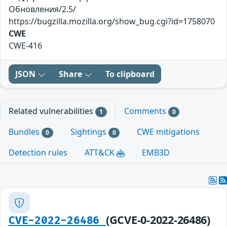
Обновления/2.5/
https://bugzilla.mozilla.org/show_bug.cgi?id=1758070
CWE
CWE-416
JSON
Share
To clipboard
Related vulnerabilities
Comments
1
0
Bundles
Sightings
CWE mitigations
0
0
Detection rules
ATT&CK
EMB3D
(GCVE-0-2022-26486)
CVE-2022-26486