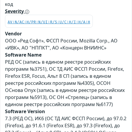
код
Severity
AV:N/AC:H/PR:N/UI:R/S:U/C:H/I:H/A:H
Vendor
ООО «Ред Софт», ФССП России, Mozilla Corp., АО
«ИВК», АО "НППКТ", АО «Концерн ВНИИНС»
Software Name
РЕД ОС (запись в едином реестре российских
программ №3751), ОС ТД АИС ФССП России, Firefox,
Firefox ESR, Focus, Альт 8 СП (запись в едином
реестре российских программ №4305), ОСОН
ОСнова Оnyx (запись в едином реестре российских
программ №5913), ОС ОН «Стрелец» (запись в
едином реестре российских программ №6177)
Software Version
7.3 (РЕД ОС), ИК6 (ОС ТД АИС ФССП России), до 97.0.2
(Firefox), до 91.6.1 (Firefox ESR), до 97.3 (Firefox), до