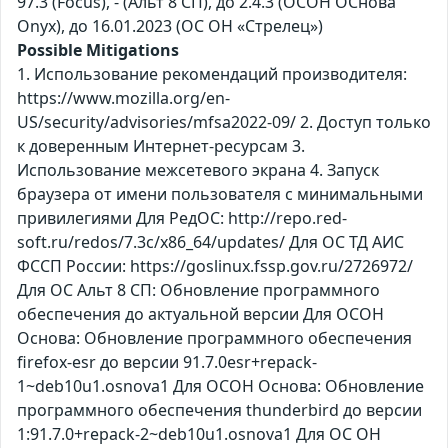
97.3 (Focus), - (Альт 8 СП), до 2.4.3 (ОСОН ОСнова
Оnyx), до 16.01.2023 (ОС ОН «Стрелец»)
Possible Mitigations
1. Использование рекомендаций производителя:
https://www.mozilla.org/en-
US/security/advisories/mfsa2022-09/ 2. Доступ только
к доверенным Интернет-ресурсам 3.
Использование межсетевого экрана 4. Запуск
браузера от имени пользователя с минимальными
привилегиями Для РедОС: http://repo.red-
soft.ru/redos/7.3c/x86_64/updates/ Для ОС ТД АИС
ФССП России: https://goslinux.fssp.gov.ru/2726972/
Для ОС Альт 8 СП: Обновление программного
обеспечения до актуальной версии Для ОСОН
Основа: Обновление программного обеспечения
firefox-esr до версии 91.7.0esr+repack-
1~deb10u1.osnova1 Для ОСОН Основа: Обновление
программного обеспечения thunderbird до версии
1:91.7.0+repack-2~deb10u1.osnova1 Для ОС ОН