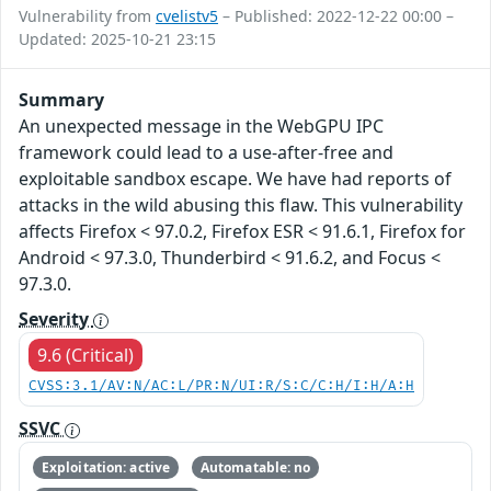
Vulnerability from
cvelistv5
– Published: 2022-12-22 00:00 –
Updated: 2025-10-21 23:15
Summary
An unexpected message in the WebGPU IPC
framework could lead to a use-after-free and
exploitable sandbox escape. We have had reports of
attacks in the wild abusing this flaw. This vulnerability
affects Firefox < 97.0.2, Firefox ESR < 91.6.1, Firefox for
Android < 97.3.0, Thunderbird < 91.6.2, and Focus <
97.3.0.
Severity
9.6 (Critical)
CVSS:3.1/AV:N/AC:L/PR:N/UI:R/S:C/C:H/I:H/A:H
SSVC
Exploitation: active
Automatable: no