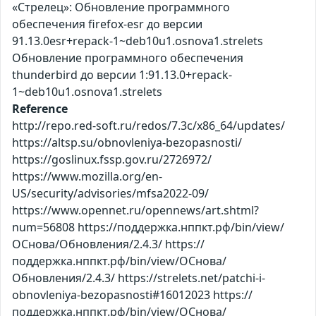
«Стрелец»: Обновление программного
обеспечения firefox-esr до версии
91.13.0esr+repack-1~deb10u1.osnova1.strelets
Обновление программного обеспечения
thunderbird до версии 1:91.13.0+repack-
1~deb10u1.osnova1.strelets
Reference
http://repo.red-soft.ru/redos/7.3c/x86_64/updates/
https://altsp.su/obnovleniya-bezopasnosti/
https://goslinux.fssp.gov.ru/2726972/
https://www.mozilla.org/en-
US/security/advisories/mfsa2022-09/
https://www.opennet.ru/opennews/art.shtml?
num=56808 https://поддержка.нппкт.рф/bin/view/
ОСнова/Обновления/2.4.3/ https://
поддержка.нппкт.рф/bin/view/ОСнова/
Обновления/2.4.3/ https://strelets.net/patchi-i-
obnovleniya-bezopasnosti#16012023 https://
поддержка.нппкт.рф/bin/view/ОСнова/