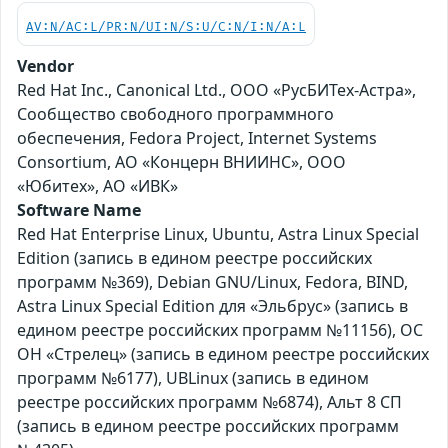
AV:N/AC:L/PR:N/UI:N/S:U/C:N/I:N/A:L
Vendor
Red Hat Inc., Canonical Ltd., ООО «РусБИТех-Астра»,
Сообщество свободного программного
обеспечения, Fedora Project, Internet Systems
Consortium, АО «Концерн ВНИИНС», ООО
«Юбитех», АО «ИВК»
Software Name
Red Hat Enterprise Linux, Ubuntu, Astra Linux Special
Edition (запись в едином реестре российских
программ №369), Debian GNU/Linux, Fedora, BIND,
Astra Linux Special Edition для «Эльбрус» (запись в
едином реестре российских программ №11156), ОС
ОН «Стрелец» (запись в едином реестре российских
программ №6177), UBLinux (запись в едином
реестре российских программ №6874), Альт 8 СП
(запись в едином реестре российских программ