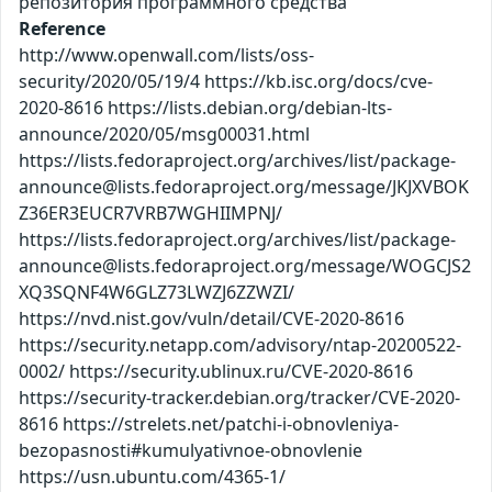
репозитория программного средства
Reference
http://www.openwall.com/lists/oss-
security/2020/05/19/4 https://kb.isc.org/docs/cve-
2020-8616 https://lists.debian.org/debian-lts-
announce/2020/05/msg00031.html
https://lists.fedoraproject.org/archives/list/package-
announce@lists.fedoraproject.org/message/JKJXVBOK
Z36ER3EUCR7VRB7WGHIIMPNJ/
https://lists.fedoraproject.org/archives/list/package-
announce@lists.fedoraproject.org/message/WOGCJS2
XQ3SQNF4W6GLZ73LWZJ6ZZWZI/
https://nvd.nist.gov/vuln/detail/CVE-2020-8616
https://security.netapp.com/advisory/ntap-20200522-
0002/ https://security.ublinux.ru/CVE-2020-8616
https://security-tracker.debian.org/tracker/CVE-2020-
8616 https://strelets.net/patchi-i-obnovleniya-
bezopasnosti#kumulyativnoe-obnovlenie
https://usn.ubuntu.com/4365-1/