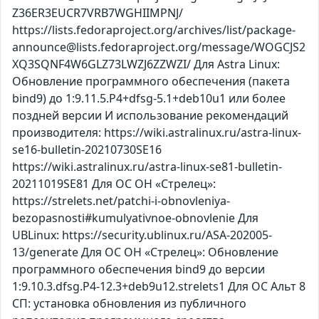
Z36ER3EUCR7VRB7WGHIIMPNJ/
https://lists.fedoraproject.org/archives/list/package-
announce@lists.fedoraproject.org/message/WOGCJS2
XQ3SQNF4W6GLZ73LWZJ6ZZWZI/ Для Astra Linux:
Обновление программного обеспечения (пакета
bind9) до 1:9.11.5.P4+dfsg-5.1+deb10u1 или более
поздней версии И использование рекомендаций
производителя: https://wiki.astralinux.ru/astra-linux-
se16-bulletin-20210730SE16
https://wiki.astralinux.ru/astra-linux-se81-bulletin-
20211019SE81 Для ОС ОН «Стрелец»:
https://strelets.net/patchi-i-obnovleniya-
bezopasnosti#kumulyativnoe-obnovlenie Для
UBLinux: https://security.ublinux.ru/ASA-202005-
13/generate Для ОС ОН «Стрелец»: Обновление
программного обеспечения bind9 до версии
1:9.10.3.dfsg.P4-12.3+deb9u12.strelets1 Для ОС Альт 8
СП: установка обновления из публичного