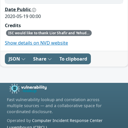
Date Public
2020-05-19 00:00
Credits
ISC would like to thank Lior Shafir and Yehuda Afek of Tel Aviv University and Anat Bremler-Barr of Interdisciplinary Center (IDC) Herzliya for discovering and reporting this issue.
Show details on NVD website
JSON
Share
To clipboard
Fast vulnerability lookup and correlation across
multiple sources — and a collaborative space for
coordinated disclosure.
Operated by
Computer Incident Response Center
Luxembourg (CIRCL)