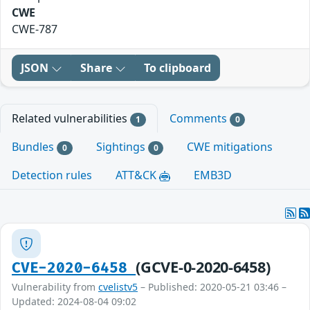
CWE
CWE-787
JSON
Share
To clipboard
Related vulnerabilities
Comments
1
0
Bundles
Sightings
CWE mitigations
0
0
Detection rules
ATT&CK
EMB3D
(GCVE-0-2020-6458)
CVE-2020-6458
Vulnerability from
cvelistv5
– Published: 2020-05-21 03:46 –
Updated: 2024-08-04 09:02