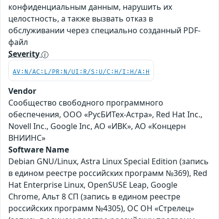
конфиденциальным данным, нарушить их
целостность, а также вызвать отказ в
обслуживании через специально созданный PDF-
файл
Severity
AV:N/AC:L/PR:N/UI:R/S:U/C:H/I:H/A:H
Vendor
Сообщество свободного программного
обеспечения, ООО «РусБИТех-Астра», Red Hat Inc.,
Novell Inc., Google Inc, АО «ИВК», АО «Концерн
ВНИИНС»
Software Name
Debian GNU/Linux, Astra Linux Special Edition (запись
в едином реестре российских программ №369), Red
Hat Enterprise Linux, OpenSUSE Leap, Google
Chrome, Альт 8 СП (запись в едином реестре
российских программ №4305), ОС ОН «Стрелец»