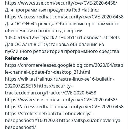
https://www.suse.com/security/cve/CVE-2020-6458/
Для программных продуктов Red Hat Inc.:
https://access.redhat.com/security/cve/CVE-2020-6458
Для ОС ОН «Стрелец»: Обновление программного
обеспечения chromium до версии
105.0.5195.125+repack2-1~deb11u1.osnova1.strelets
Для ОС Альт 8 СП: установка обновления из
публичного репозитория программного средства
Reference
https://chromereleases.googleblog.com/2020/04/stab
le-channel-update-for-desktop_21.html
https://wiki.astralinux.ru/astra-linux-se16-bulletin-
20200722SE16 https://security-
tracker.debian.org/tracker/CVE-2020-6458
https://www.suse.com/security/cve/CVE-2020-6458/
https://access.redhat.com/security/cve/CVE-2020-6458
https://strelets.net/patchi-i-obnovleniya-
bezopasnosti#16012023 https://altsp.su/obnovleniya-
bezopasnosti/