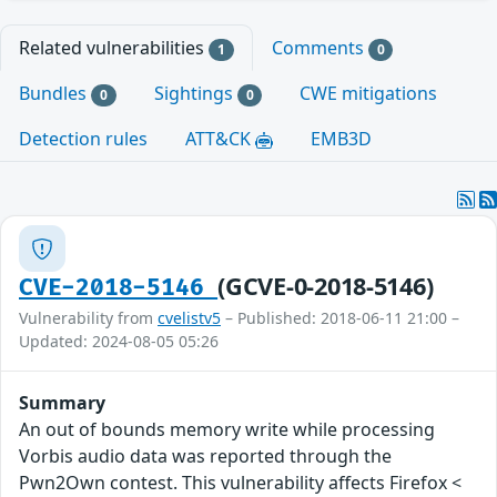
Related vulnerabilities
Comments
1
0
Bundles
Sightings
CWE mitigations
0
0
Detection rules
ATT&CK
EMB3D
(GCVE-0-2018-5146)
CVE-2018-5146
Vulnerability from
cvelistv5
– Published: 2018-06-11 21:00 –
Updated: 2024-08-05 05:26
Summary
An out of bounds memory write while processing
Vorbis audio data was reported through the
Pwn2Own contest. This vulnerability affects Firefox <