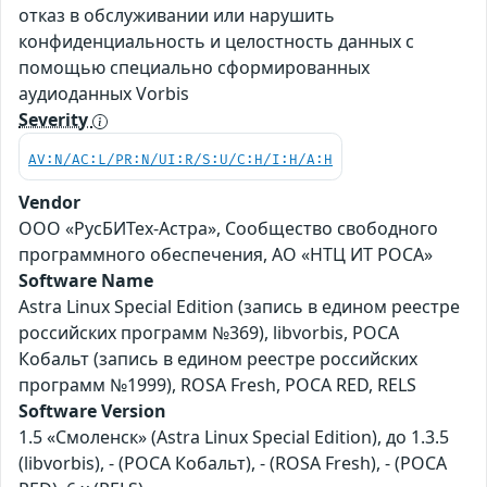
отказ в обслуживании или нарушить
конфиденциальность и целостность данных с
помощью специально сформированных
аудиоданных Vorbis
Severity
AV:N/AC:L/PR:N/UI:R/S:U/C:H/I:H/A:H
Vendor
ООО «РусБИТех-Астра», Сообщество свободного
программного обеспечения, АО «НТЦ ИТ РОСА»
Software Name
Astra Linux Special Edition (запись в едином реестре
российских программ №369), libvorbis, РОСА
Кобальт (запись в едином реестре российских
программ №1999), ROSA Fresh, РОСА RED, RELS
Software Version
1.5 «Смоленск» (Astra Linux Special Edition), до 1.3.5
(libvorbis), - (РОСА Кобальт), - (ROSA Fresh), - (РОСА