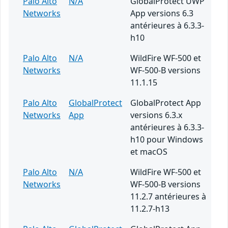
Palo Alto
N/A
GlobalProtect UWP
Networks
App versions 6.3
antérieures à 6.3.3-
h10
Palo Alto
N/A
WildFire WF-500 et
Networks
WF-500-B versions
11.1.15
Palo Alto
GlobalProtect
GlobalProtect App
Networks
App
versions 6.3.x
antérieures à 6.3.3-
h10 pour Windows
et macOS
Palo Alto
N/A
WildFire WF-500 et
Networks
WF-500-B versions
11.2.7 antérieures à
11.2.7-h13