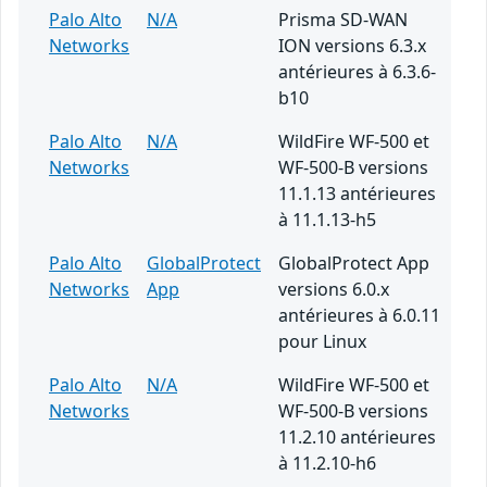
Palo Alto
N/A
Prisma SD-WAN
Networks
ION versions 6.3.x
antérieures à 6.3.6-
b10
Palo Alto
N/A
WildFire WF-500 et
Networks
WF-500-B versions
11.1.13 antérieures
à 11.1.13-h5
Palo Alto
GlobalProtect
GlobalProtect App
Networks
App
versions 6.0.x
antérieures à 6.0.11
pour Linux
Palo Alto
N/A
WildFire WF-500 et
Networks
WF-500-B versions
11.2.10 antérieures
à 11.2.10-h6