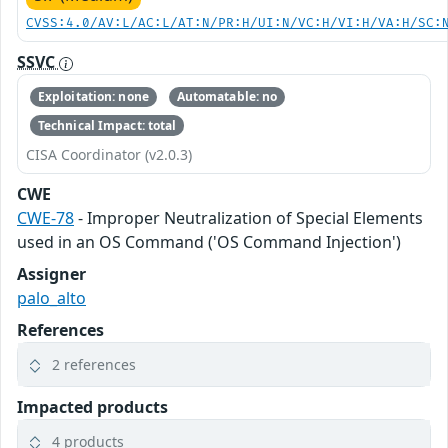
CVSS:4.0/AV:L/AC:L/AT:N/PR:H/UI:N/VC:H/VI:H/VA:H/SC:
SSVC
Exploitation: none
Automatable: no
Technical Impact: total
CISA Coordinator (v2.0.3)
CWE
CWE-78
- Improper Neutralization of Special Elements
used in an OS Command ('OS Command Injection')
Assigner
palo_alto
References
2 references
Impacted products
4 products