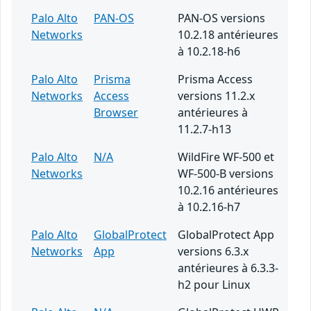
Palo Alto
PAN-OS
PAN-OS versions
Networks
10.2.18 antérieures
à 10.2.18-h6
Palo Alto
Prisma
Prisma Access
Networks
Access
versions 11.2.x
Browser
antérieures à
11.2.7-h13
Palo Alto
N/A
WildFire WF-500 et
Networks
WF-500-B versions
10.2.16 antérieures
à 10.2.16-h7
Palo Alto
GlobalProtect
GlobalProtect App
Networks
App
versions 6.3.x
antérieures à 6.3.3-
h2 pour Linux