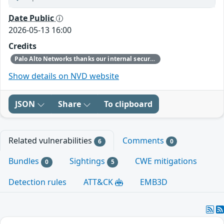
Date Public
2026-05-13 16:00
Credits
Palo Alto Networks thanks our internal security research teams for discovering and reporting this issue.
Show details on NVD website
JSON
Share
To clipboard
Related vulnerabilities
Comments
6
0
Bundles
Sightings
CWE mitigations
0
5
Detection rules
ATT&CK
EMB3D