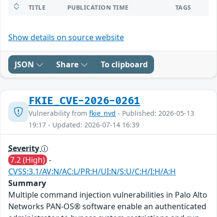
TITLE
PUBLICATION TIME
TAGS
Show details on source website
JSON
Share
To clipboard
FKIE_CVE-2026-0261
Vulnerability from
fkie_nvd
- Published: 2026-05-13
19:17 - Updated: 2026-07-14 16:39
Severity
7.2 (High)
-
CVSS:3.1/AV:N/AC:L/PR:H/UI:N/S:U/C:H/I:H/A:H
Summary
Multiple command injection vulnerabilities in Palo Alto
Networks PAN-OS® software enable an authenticated