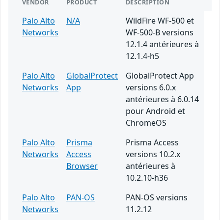
VENDOR
PRODUCT
DESCRIPTION
Palo Alto
N/A
WildFire WF-500 et
Networks
WF-500-B versions
12.1.4 antérieures à
12.1.4-h5
Palo Alto
GlobalProtect
GlobalProtect App
Networks
App
versions 6.0.x
antérieures à 6.0.14
pour Android et
ChromeOS
Palo Alto
Prisma
Prisma Access
Networks
Access
versions 10.2.x
Browser
antérieures à
10.2.10-h36
Palo Alto
PAN-OS
PAN-OS versions
Networks
11.2.12