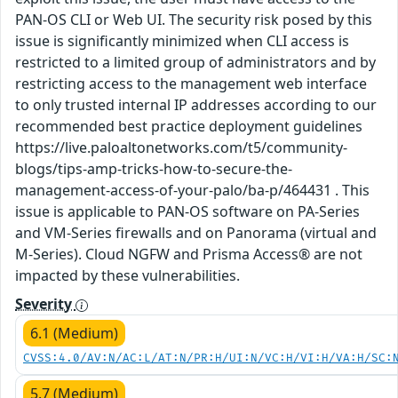
PAN-OS CLI or Web UI. The security risk posed by this
issue is significantly minimized when CLI access is
restricted to a limited group of administrators and by
restricting access to the management web interface
to only trusted internal IP addresses according to our
recommended best practice deployment guidelines
https://live.paloaltonetworks.com/t5/community-
blogs/tips-amp-tricks-how-to-secure-the-
management-access-of-your-palo/ba-p/464431 . This
issue is applicable to PAN-OS software on PA-Series
and VM-Series firewalls and on Panorama (virtual and
M-Series). Cloud NGFW and Prisma Access® are not
impacted by these vulnerabilities.
Severity
6.1 (Medium)
CVSS:4.0/AV:N/AC:L/AT:N/PR:H/UI:N/VC:H/VI:H/VA:H/SC:
5.7 (Medium)