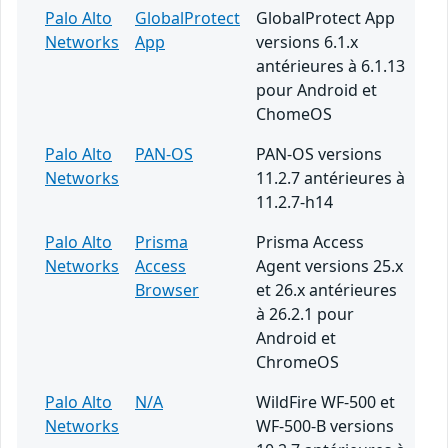
Palo Alto
GlobalProtect
GlobalProtect App
Networks
App
versions 6.1.x
antérieures à 6.1.13
pour Android et
ChomeOS
Palo Alto
PAN-OS
PAN-OS versions
Networks
11.2.7 antérieures à
11.2.7-h14
Palo Alto
Prisma
Prisma Access
Networks
Access
Agent versions 25.x
Browser
et 26.x antérieures
à 26.2.1 pour
Android et
ChromeOS
Palo Alto
N/A
WildFire WF-500 et
Networks
WF-500-B versions