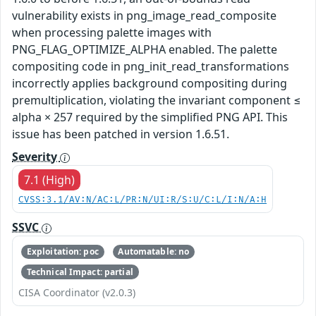
vulnerability exists in png_image_read_composite
when processing palette images with
PNG_FLAG_OPTIMIZE_ALPHA enabled. The palette
compositing code in png_init_read_transformations
incorrectly applies background compositing during
premultiplication, violating the invariant component ≤
alpha × 257 required by the simplified PNG API. This
issue has been patched in version 1.6.51.
Severity
7.1 (High)
CVSS:3.1/AV:N/AC:L/PR:N/UI:R/S:U/C:L/I:N/A:H
SSVC
Exploitation: poc
Automatable: no
Technical Impact: partial
CISA Coordinator (v2.0.3)