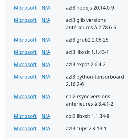
Microsoft
N/A
azl3 nodejs 20.14.0-9
Microsoft
N/A
azl3 glib versions
antérieures à 2.78.6-5
Microsoft
N/A
azl3 grub2 2.06-25
Microsoft
N/A
azl3 libxslt 1.1.43-1
Microsoft
N/A
azl3 expat 2.6.4-2
Microsoft
N/A
azl3 python-tensorboard
2.16.2-6
Microsoft
N/A
cbl2 rsync versions
antérieures à 3.4.1-2
Microsoft
N/A
cbl2 libxslt 1.1.34-8
Microsoft
N/A
azl3 cups 2.4.13-1