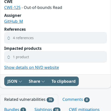
CWE
CWE-125
- Out-of-bounds Read
Assigner
GitHub_M
References
4 references
Impacted products
1 product
Show details on NVD website
JSON
Share
To clipboard
Related vulnerabilities
Comments
70
0
Bundles
Sightings
CWE mitigations
1
18