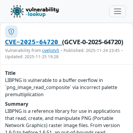
(GCVE-0-2025-64720)
CVE-2025-64720
Vulnerability from
cvelistv5
– Published: 2025-11-24 23:45 –
Updated: 2025-11-25 19:28
Title
LIBPNG is vulnerable to a buffer overflow in
`png_image_read_composite` via incorrect palette
premultiplication
Summary
LIBPNG is a reference library for use in applications
that read, create, and manipulate PNG (Portable
Network Graphics) raster image files. From version
1.6.0 to before 1.6.51, an out-of-bounds read