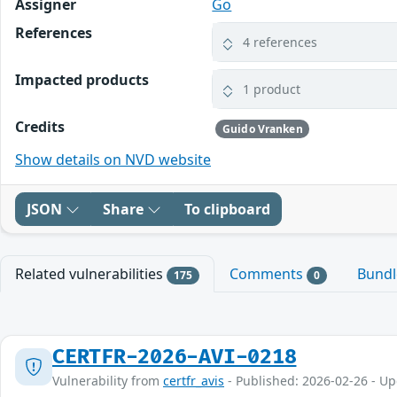
Assigner
Go
References
4 references
Impacted products
1 product
Credits
Guido Vranken
Show details on NVD website
JSON
Share
To clipboard
Related vulnerabilities
Comments
Bund
175
0
CERTFR-2026-AVI-0218
Vulnerability from
certfr_avis
- Published: 2026-02-26 - U