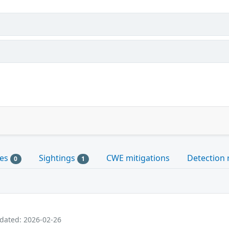
les
Sightings
CWE mitigations
Detection 
0
1
pdated: 2026-02-26