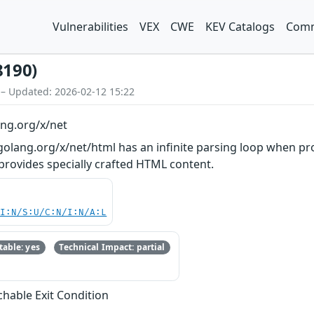
Vulnerabilities
VEX
CWE
KEV Catalogs
Comm
8190)
 – Updated: 2026-02-12 15:22
ang.org/x/net
golang.org/x/net/html has an infinite parsing loop when pro
 provides specially crafted HTML content.
UI:N/S:U/C:N/I:N/A:L
able: yes
Technical Impact: partial
hable Exit Condition