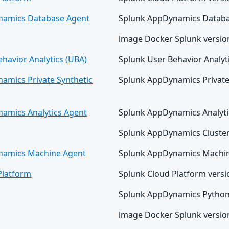
namics Database Agent
Splunk AppDynamics Databas
image Docker Splunk versions
havior Analytics (UBA)
Splunk User Behavior Analyti
amics Private Synthetic
Splunk AppDynamics Private 
amics Analytics Agent
Splunk AppDynamics Analytic
Splunk AppDynamics Cluster 
namics Machine Agent
Splunk AppDynamics Machine
Platform
Splunk Cloud Platform versio
Splunk AppDynamics Python 
image Docker Splunk versions