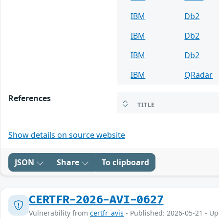
IBM
Db2
IBM
Db2
IBM
Db2
IBM
QRadar
References
TITLE
Show details on source website
JSON
Share
To clipboard
CERTFR-2026-AVI-0627
Vulnerability from
certfr_avis
- Published: 2026-05-21 - U