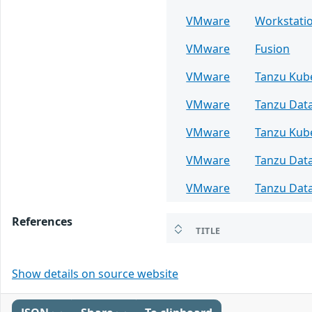
VMware
Workstati
VMware
Fusion
VMware
Tanzu Kub
VMware
Tanzu Data
VMware
Tanzu Kub
VMware
Tanzu Data
VMware
Tanzu Data
References
TITLE
Show details on source website