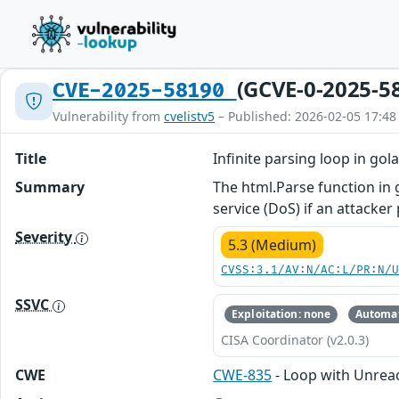
(GCVE-0-2025-5
CVE-2025-58190
Vulnerability from
cvelistv5
– Published: 2026-02-05 17:48
Title
Infinite parsing loop in gol
Summary
The html.Parse function in 
service (DoS) if an attacker
Severity
5.3 (Medium)
CVSS:3.1/AV:N/AC:L/PR:N/
SSVC
Exploitation: none
Automat
CISA Coordinator (v2.0.3)
CWE
CWE-835
- Loop with Unreac