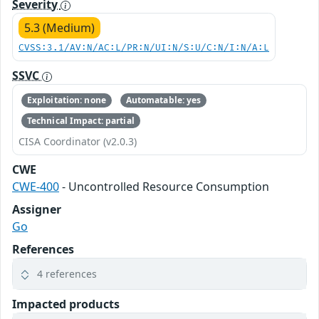
Severity
5.3 (Medium)
CVSS:3.1/AV:N/AC:L/PR:N/UI:N/S:U/C:N/I:N/A:L
SSVC
Exploitation: none
Automatable: yes
Technical Impact: partial
CISA Coordinator (v2.0.3)
CWE
CWE-400
- Uncontrolled Resource Consumption
Assigner
Go
References
4 references
Impacted products