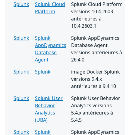
Splunk
Splunk Cloud
Splunk Cloud Platform
Platform
versions 10.4.2603
antérieures à
10.4.2603.1
Splunk
Splunk
Splunk AppDynamics
AppDynamics
Database Agent
Database
versions antérieures à
Agent
26.4.0
Splunk
Splunk
image Docker Splunk
versions 9.4.x
antérieures à 9.4.10
Splunk
Splunk User
Splunk User Behavior
Behavior
Analytics versions
Analytics
5.4.x antérieures à
(UBA)
5.4.5
Splunk
Splunk
Splunk AppDynamics