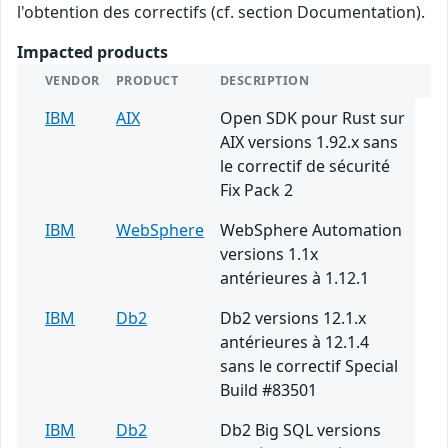
l'obtention des correctifs (cf. section Documentation).
Impacted products
VENDOR
PRODUCT
DESCRIPTION
IBM
AIX
Open SDK pour Rust sur
AIX versions 1.92.x sans
le correctif de sécurité
Fix Pack 2
IBM
WebSphere
WebSphere Automation
versions 1.1x
antérieures à 1.12.1
IBM
Db2
Db2 versions 12.1.x
antérieures à 12.1.4
sans le correctif Special
Build #83501
IBM
Db2
Db2 Big SQL versions