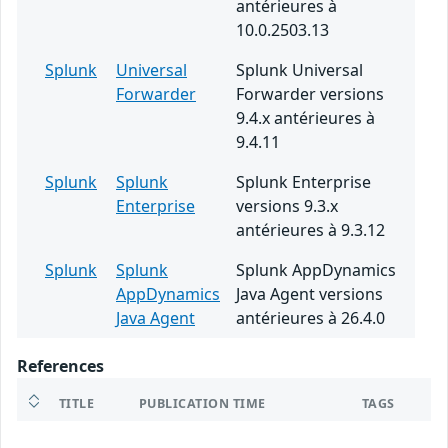
antérieures à
10.0.2503.13
Splunk
Universal
Splunk Universal
Forwarder
Forwarder versions
9.4.x antérieures à
9.4.11
Splunk
Splunk
Splunk Enterprise
Enterprise
versions 9.3.x
antérieures à 9.3.12
Splunk
Splunk
Splunk AppDynamics
AppDynamics
Java Agent versions
Java Agent
antérieures à 26.4.0
References
TITLE
PUBLICATION TIME
TAGS