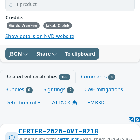
1 product
Credits
Guido Vranken
Jakub Ciolek
Show details on NVD website
JSON
Share
To clipboard
Related vulnerabilities
Comments
187
0
Bundles
Sightings
CWE mitigations
0
2
Detection rules
ATT&CK
EMB3D
CERTFR-2026-AVI-0218
Vulnerability from
certfr_avis
- Published: 2026-02-26 -