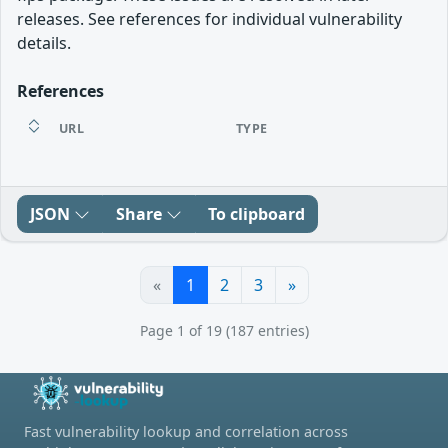
releases. See references for individual vulnerability
details.
References
URL
TYPE
JSON
Share
To clipboard
«
1
2
3
»
Page 1 of 19 (187 entries)
Fast vulnerability lookup and correlation across