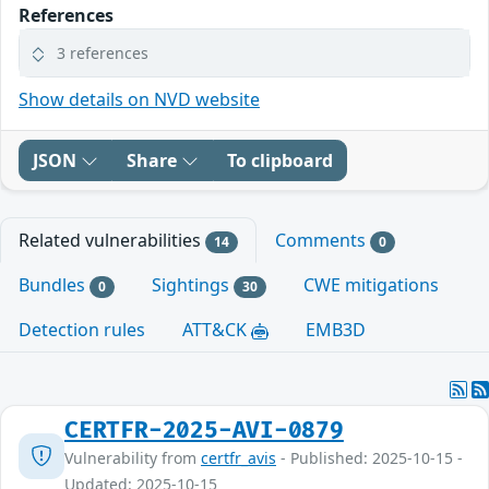
References
3 references
Show details on NVD website
JSON
Share
To clipboard
Related vulnerabilities
Comments
14
0
Bundles
Sightings
CWE mitigations
0
30
Detection rules
ATT&CK
EMB3D
CERTFR-2025-AVI-0879
Vulnerability from
certfr_avis
- Published: 2025-10-15 -
Updated: 2025-10-15