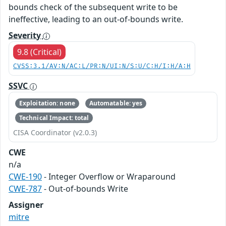
bounds check of the subsequent write to be
ineffective, leading to an out-of-bounds write.
Severity
9.8 (Critical)
CVSS:3.1/AV:N/AC:L/PR:N/UI:N/S:U/C:H/I:H/A:H
SSVC
Exploitation: none
Automatable: yes
Technical Impact: total
CISA Coordinator (v2.0.3)
CWE
n/a
CWE-190
- Integer Overflow or Wraparound
CWE-787
- Out-of-bounds Write
Assigner
mitre