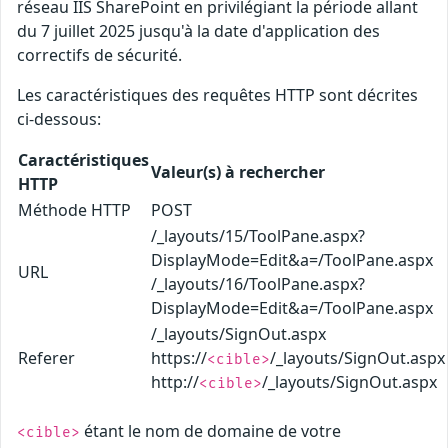
réseau IIS SharePoint en privilégiant la période allant
du 7 juillet 2025 jusqu'à la date d'application des
correctifs de sécurité.
Les caractéristiques des requêtes HTTP sont décrites
ci-dessous:
Caractéristiques
Valeur(s) à rechercher
HTTP
Méthode HTTP
POST
/_layouts/15/ToolPane.aspx?
DisplayMode=Edit&a=/ToolPane.aspx
URL
/_layouts/16/ToolPane.aspx?
DisplayMode=Edit&a=/ToolPane.aspx
/_layouts/SignOut.aspx
Referer
https://
/_layouts/SignOut.aspx
<cible>
http://
/_layouts/SignOut.aspx
<cible>
étant le nom de domaine de votre
<cible>