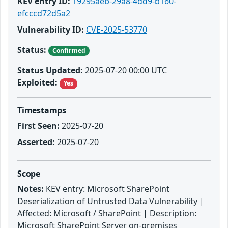
KEV entry ID:
19295aeb-29a8-4dd9-b160-
efcccd72d5a2
Vulnerability ID:
CVE-2025-53770
Status:
Confirmed
Status Updated:
2025-07-20 00:00 UTC
Exploited:
Yes
Timestamps
First Seen:
2025-07-20
Asserted:
2025-07-20
Scope
Notes:
KEV entry: Microsoft SharePoint
Deserialization of Untrusted Data Vulnerability |
Affected: Microsoft / SharePoint | Description:
Microsoft SharePoint Server on-premises