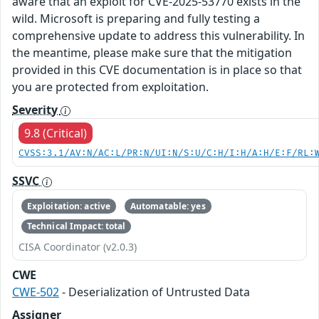
aware that an exploit for CVE-2025-53770 exists in the
wild. Microsoft is preparing and fully testing a
comprehensive update to address this vulnerability. In
the meantime, please make sure that the mitigation
provided in this CVE documentation is in place so that
you are protected from exploitation.
Severity
9.8 (Critical)
CVSS:3.1/AV:N/AC:L/PR:N/UI:N/S:U/C:H/I:H/A:H/E:F/RL:
SSVC
Exploitation: active
Automatable: yes
Technical Impact: total
CISA Coordinator (v2.0.3)
CWE
CWE-502
- Deserialization of Untrusted Data
Assigner