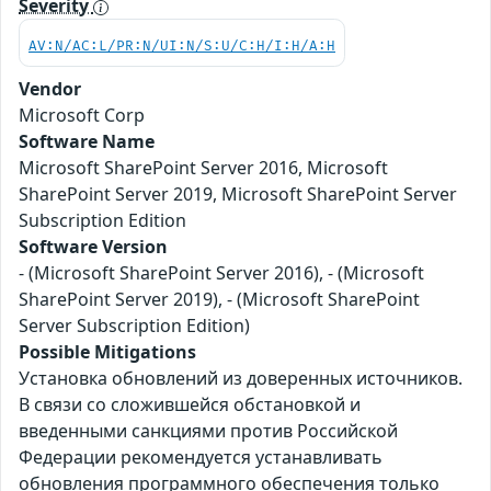
Severity
AV:N/AC:L/PR:N/UI:N/S:U/C:H/I:H/A:H
Vendor
Microsoft Corp
Software Name
Microsoft SharePoint Server 2016, Microsoft
SharePoint Server 2019, Microsoft SharePoint Server
Subscription Edition
Software Version
- (Microsoft SharePoint Server 2016), - (Microsoft
SharePoint Server 2019), - (Microsoft SharePoint
Server Subscription Edition)
Possible Mitigations
Установка обновлений из доверенных источников.
В связи со сложившейся обстановкой и
введенными санкциями против Российской
Федерации рекомендуется устанавливать
обновления программного обеспечения только