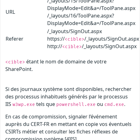
/_layouts/15/ToolPane.aspx?
DisplayMode=Edit&a=/ToolPane.aspx
URL
/_layouts/16/ToolPane.aspx?
DisplayMode=Edit&a=/ToolPane.aspx
/_layouts/SignOut.aspx
Referer
https://
/_layouts/SignOut.aspx
<cible>
http://
/_layouts/SignOut.aspx
<cible>
étant le nom de domaine de votre
<cible>
SharePoint.
Si des journaux système sont disponibles, rechercher
des processus inhabituels générés par le processus
IIS
tels que
ou
.
w3wp.exe
powershell.exe
cmd.exe
En cas de compromission, signaler l’événement
auprès du CERT-FR en mettant en copie vos éventuels
CSIRTs métier et consulter les fiches réflexes de
compromission système [4][5].