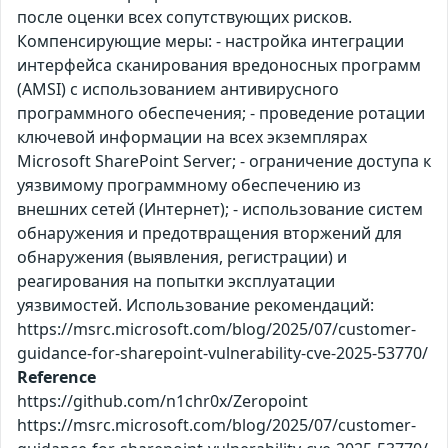
после оценки всех сопутствующих рисков.
Компенсирующие меры: - настройка интеграции
интерфейса сканирования вредоносных программ
(AMSI) c использованием антивирусного
программного обеспечения; - проведение ротации
ключевой информации на всех экземплярах
Microsoft SharePoint Server; - ограничение доступа к
уязвимому программному обеспечению из
внешних сетей (Интернет); - использование систем
обнаружения и предотвращения вторжений для
обнаружения (выявления, регистрации) и
реагирования на попытки эксплуатации
уязвимостей. Использование рекомендаций:
https://msrc.microsoft.com/blog/2025/07/customer-
guidance-for-sharepoint-vulnerability-cve-2025-53770/
Reference
https://github.com/n1chr0x/Zeropoint
https://msrc.microsoft.com/blog/2025/07/customer-