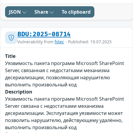
JSON
Share
To clipboard
BDU:2025-08714
Vulnerability from
fstec
- Published: 19.07.2025
Title
Уязвимость пакета программ Microsoft SharePoint
Server, связанная с недостатками механизма
десериализации, позволяющая нарушителю
выполнить произвольный код
Description
Уязвимость пакета программ Microsoft SharePoint
Server связана с недостатками механизма
десериализации. Эксплуатация уязвимости может
позволить нарушителю, действующему удалённо,
выполнить произвольный код