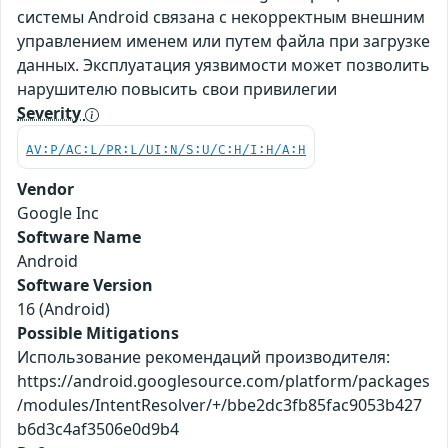
системы Android связана с некорректным внешним
управлением именем или путем файла при загрузке
данных. Эксплуатация уязвимости может позволить
нарушителю повысить свои привилегии
Severity
AV:P/AC:L/PR:L/UI:N/S:U/C:H/I:H/A:H
Vendor
Google Inc
Software Name
Android
Software Version
16 (Android)
Possible Mitigations
Использование рекомендаций производителя:
https://android.googlesource.com/platform/packages
/modules/IntentResolver/+/bbe2dc3fb85fac9053b427
b6d3c4af3506e0d9b4