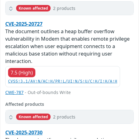
2 products
Known affected
CVE-2025-20727
The document outlines a heap buffer overflow
vulnerability in Modem that enables remote privilege
escalation when user equipment connects to a
malicious base station without requiring user
interaction.
7.5 (High)
CVSS:3.1/AV:N/AC:H/PR:L/UI:N/S:U/C:H/I:H/A:H
CWE-787
- Out-of-bounds Write
Affected products
2 products
Known affected
CVE-2025-20730