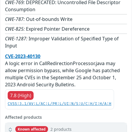
CWE-769:
DEPRECATED: Uncontrolled File Descriptor
Consumption
CWE-787:
Out-of-bounds Write
CWE-825:
Expired Pointer Dereference
CWE-1287:
Improper Validation of Specified Type of
Input
CVE-2023-40130
A logic error in CallRedirectionProcessor.java may
allow permission bypass, while Google has patched
multiple CVEs in the September 25 and October 1,
2023 Android Security Bulletins.
7.8 (High)
CVSS:3.1/AV:L/AC:L/PR:L/UI:N/S:U/C:H/I:H/A:H
Affected products
2 products
Known affected