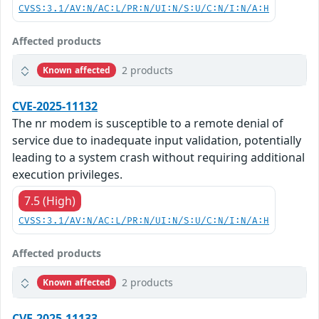
CVSS:3.1/AV:N/AC:L/PR:N/UI:N/S:U/C:N/I:N/A:H
Affected products
2 products
Known affected
CVE-2025-11132
The nr modem is susceptible to a remote denial of
service due to inadequate input validation, potentially
leading to a system crash without requiring additional
execution privileges.
7.5 (High)
CVSS:3.1/AV:N/AC:L/PR:N/UI:N/S:U/C:N/I:N/A:H
Affected products
2 products
Known affected
CVE-2025-11133