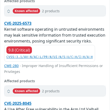
Affected products
2 products
Known affected
CVE-2025-6573
Kernel software operating in untrusted environments
may leak sensitive information from trusted execution
environments, posing significant security risks.
9.8 (Critical)
CVSS:3.1/AV:N/AC:L/PR:N/UI:N/S:U/C:H/I:H/A:H
CWE-280
- Improper Handling of Insufficient Permissions or
Privileges
Affected products
2 products
Known affected
CVE-2025-8045
A Use After Free vulnerability in the Arm Ltd Valhall