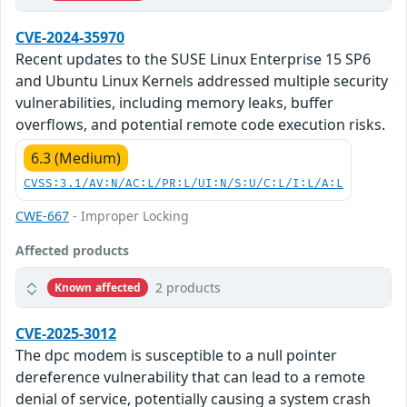
CVE-2024-35970
Recent updates to the SUSE Linux Enterprise 15 SP6
and Ubuntu Linux Kernels addressed multiple security
vulnerabilities, including memory leaks, buffer
overflows, and potential remote code execution risks.
6.3 (Medium)
CVSS:3.1/AV:N/AC:L/PR:L/UI:N/S:U/C:L/I:L/A:L
CWE-667
- Improper Locking
Affected products
2 products
Known affected
CVE-2025-3012
The dpc modem is susceptible to a null pointer
dereference vulnerability that can lead to a remote
denial of service, potentially causing a system crash