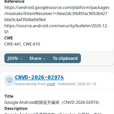
Reference
https://android.googlesource.com/platform/packages
/modules/IntentResolver/+/bbe2dc3fb85fac9053b427
b6d3c4af3506e0d9b4
https://source.android.com/security/bulletin/2025-12-
01
CWE
CWE-441, CWE-610
JSON
Share
To clipboard
CNVD-2026-02974
Vulnerability from
cnvd
- Published: 2026-01-13
Title
Google Android权限提升漏洞（CNVD-2026-02974）
Description