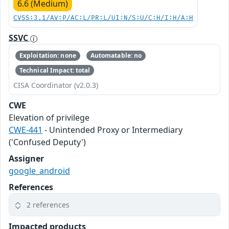
6.6 (Medium)
CVSS:3.1/AV:P/AC:L/PR:L/UI:N/S:U/C:H/I:H/A:H
SSVC
Exploitation: none
Automatable: no
Technical Impact: total
CISA Coordinator (v2.0.3)
CWE
Elevation of privilege
CWE-441
- Unintended Proxy or Intermediary
('Confused Deputy')
Assigner
google_android
References
2 references
Impacted products