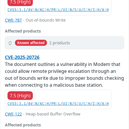
7.5 (High)
CVSS:3.1/AV:N/AC:H/PR:L/UI:N/S:U/C:H/I:H/A:H
CWE-787
- Out-of-bounds Write
Affected products
2 products
Known affected
CVE-2025-20726
The document outlines a vulnerability in Modem that
could allow remote privilege escalation through an
out of bounds write due to improper bounds checking
when connecting to a malicious base station.
7.5 (High)
CVSS:3.1/AV:N/AC:H/PR:L/UI:N/S:U/C:H/I:H/A:H
CWE-122
- Heap-based Buffer Overflow
Affected products