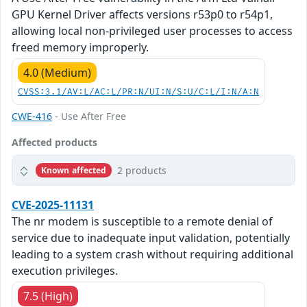
GPU Kernel Driver affects versions r53p0 to r54p1,
allowing local non-privileged user processes to access
freed memory improperly.
4.0 (Medium)
CVSS:3.1/AV:L/AC:L/PR:N/UI:N/S:U/C:L/I:N/A:N
CWE-416
- Use After Free
Affected products
2 products
Known affected
CVE-2025-11131
The nr modem is susceptible to a remote denial of
service due to inadequate input validation, potentially
leading to a system crash without requiring additional
execution privileges.
7.5 (High)