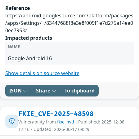
Reference
https://android.googlesource.com/platform/packages
/apps/Settings/+/83447688f8e3e8f009f1e7d275a14ea0
0ee7953a
Impacted products
NAME
Google Android 16
Show details on source website
JSON
Share
To clipboard
FKIE_CVE-2025-48598
Vulnerability from
fkie_nvd
- Published: 2025-12-08
17:16 - Updated: 2026-06-17 09:29