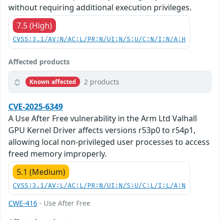
without requiring additional execution privileges.
7.5 (High)
CVSS:3.1/AV:N/AC:L/PR:N/UI:N/S:U/C:N/I:N/A:H
Affected products
2 products
Known affected
CVE-2025-6349
A Use After Free vulnerability in the Arm Ltd Valhall
GPU Kernel Driver affects versions r53p0 to r54p1,
allowing local non-privileged user processes to access
freed memory improperly.
5.1 (Medium)
CVSS:3.1/AV:L/AC:L/PR:N/UI:N/S:U/C:L/I:L/A:N
CWE-416
- Use After Free