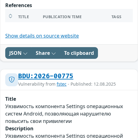
References
TITLE
PUBLICATION TIME
TAGS
Show details on source website
JSON
Share
To clipboard
BDU:2026-00775
Vulnerability from
fstec
- Published: 12.08.2025
Title
Уязвимость компонента Settings операционных
систем Android, позволяющая нарушителю
повысить свои привилегии
Description
Уязвимость компонента Settings операционной