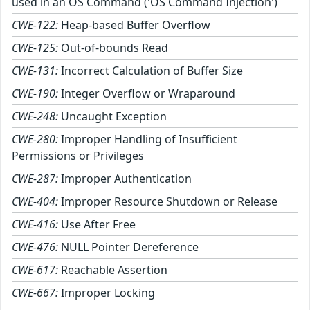
used in an OS Command ('OS Command Injection')
CWE-122:
Heap-based Buffer Overflow
CWE-125:
Out-of-bounds Read
CWE-131:
Incorrect Calculation of Buffer Size
CWE-190:
Integer Overflow or Wraparound
CWE-248:
Uncaught Exception
CWE-280:
Improper Handling of Insufficient
Permissions or Privileges
CWE-287:
Improper Authentication
CWE-404:
Improper Resource Shutdown or Release
CWE-416:
Use After Free
CWE-476:
NULL Pointer Dereference
CWE-617:
Reachable Assertion
CWE-667:
Improper Locking