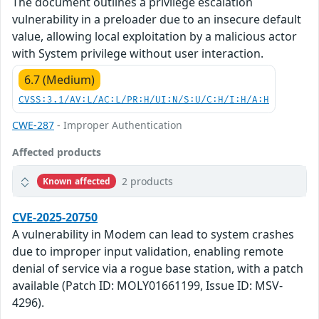
The document outlines a privilege escalation
vulnerability in a preloader due to an insecure default
value, allowing local exploitation by a malicious actor
with System privilege without user interaction.
6.7 (Medium)
CVSS:3.1/AV:L/AC:L/PR:H/UI:N/S:U/C:H/I:H/A:H
CWE-287
- Improper Authentication
Affected products
2 products
Known affected
CVE-2025-20750
A vulnerability in Modem can lead to system crashes
due to improper input validation, enabling remote
denial of service via a rogue base station, with a patch
available (Patch ID: MOLY01661199, Issue ID: MSV-
4296).