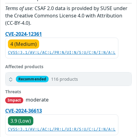
Terms of use:
CSAF 2.0 data is provided by SUSE under
the Creative Commons License 4.0 with Attribution
(CC-BY-4.0).
CVE-2024-12361
4 (Medium)
CVSS:3.1/AV:L/AC:L/PR:N/UI:N/S:U/C:N/I:N/A:L
Affected products
116 products
Recommended
Threats
moderate
Impact
CVE-2024-36613
3.9 (Low)
CVSS:3.1/AV:L/AC:L/PR:L/UI:R/S:U/C:L/I:N/A:L