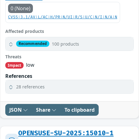
0 (None)
CVSS:3.1/AV:L/AC:H/PR:N/UI:R/S:U/C:N/I:N/A:N
Affected products
100 products
Recommended
Threats
low
Impact
References
28 references
JSON
Share
To clipboard
OPENSUSE-SU-2025:15010-1