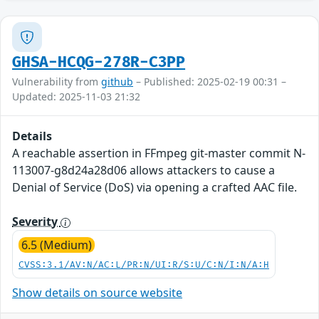
GHSA-HCQG-278R-C3PP
Vulnerability from
github
– Published: 2025-02-19 00:31 –
Updated: 2025-11-03 21:32
Details
A reachable assertion in FFmpeg git-master commit N-
113007-g8d24a28d06 allows attackers to cause a
Denial of Service (DoS) via opening a crafted AAC file.
Severity
6.5 (Medium)
CVSS:3.1/AV:N/AC:L/PR:N/UI:R/S:U/C:N/I:N/A:H
Show details on source website