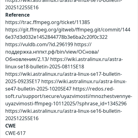
https://wiki.astralinux.ru/astra-linux-se16-bulletin-
20251225SE16
Reference
https://trac.ffmpeg.org/ticket/11385
https://git.ffmpeg.org/gitweb/ffmpeg.git/commit/144
6e37d3d032e1452844778b3e6ba2c20f0c322
https://vuldb.com/?id.296199 https://
поддержка.нппкт.рф/bin/view/ОСнова/
Обновления/2.13/ https://wiki.astralinux.ru/astra-
linux-se18-bulletin-2025-0811SE18
https://wiki.astralinux.ru/astra-linux-se17-bulletin-
2025-0923SE17 https://wiki.astralinux.ru/astra-linux-
se47-bulletin-2025-1020SE47 https://redos.red-
soft.ru/support/secure/uyazvimosti/mnozhestvennye-
uyazvimosti-ffmpeg-10112025/?sphrase_id=1345296
https://wiki.astralinux.ru/astra-linux-se16-bulletin-
20251225SE16
CWE
CWE-617