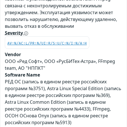
связана с неконтролируемым достижимым
утверждением. Эксплуатация уязвимости может
позволить нарушителю, действующему удаленно,
вызвать отказ в обслуживании
Severity
AV:N/AC:L/PR:N/UI:R/S:U/C:N/I:N/A:H
Vendor
ООО «Ред Софт», ООО «РусБИТех-Астра», FFmpeg
team, АО "НППКТ"
Software Name
РЕД ОС (запись в едином реестре российских
программ №3751), Astra Linux Special Edition (запись
в едином реестре российских программ №369),
Astra Linux Common Edition (запись в едином
реестре российских программ №4433), FFmpeg,
ОСОН ОСнова Оnyx (запись в едином реестре
российских программ №5913)