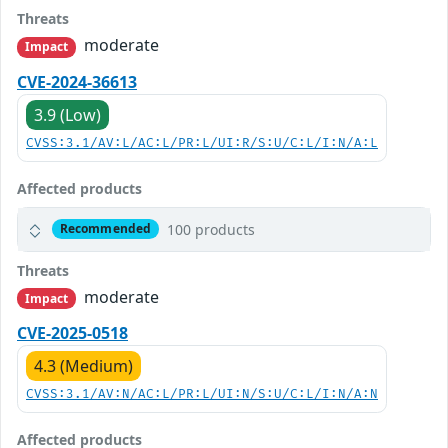
Threats
moderate
Impact
CVE-2024-36613
3.9 (Low)
CVSS:3.1/AV:L/AC:L/PR:L/UI:R/S:U/C:L/I:N/A:L
Affected products
100 products
Recommended
Threats
moderate
Impact
CVE-2025-0518
4.3 (Medium)
CVSS:3.1/AV:N/AC:L/PR:L/UI:N/S:U/C:L/I:N/A:N
Affected products