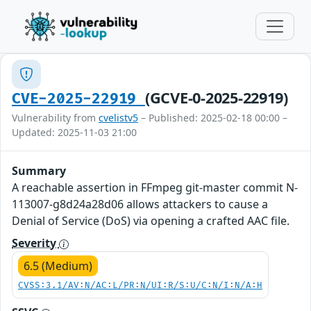
(GCVE-0-2025-22919)
CVE-2025-22919
Vulnerability from
cvelistv5
– Published: 2025-02-18 00:00 –
Updated: 2025-11-03 21:00
Summary
A reachable assertion in FFmpeg git-master commit N-
113007-g8d24a28d06 allows attackers to cause a
Denial of Service (DoS) via opening a crafted AAC file.
Severity
6.5 (Medium)
CVSS:3.1/AV:N/AC:L/PR:N/UI:R/S:U/C:N/I:N/A:H