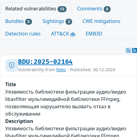
Related vulnerabilities
Comments
13
0
Bundles
Sightings
CWE mitigations
0
3
Detection rules
ATT&CK
EMB3D
BDU:2025-02164
Vulnerability from
fstec
- Published: 30.12.2024
Title
Уязвимость библиотеки фильтрации аудио/видео
libavfilter мультимедийной библиотеки FFmpeg,
позволяющая нарушителю вызвать отказ в
обслуживании
Description
Уязвимость библиотеки фильтрации аудио/видео
libavfilter мультимедийной библиотеки FFmpeg