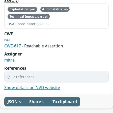
SSVC
Exploitation: poc
Automatable: no
Technical Impact: partial
CISA Coordinator (v2.0.3)
CWE
n/a
CWE-617
- Reachable Assertion
Assigner
mitre
References
2 references
Show details on NVD website
JSON
Share
To clipboard