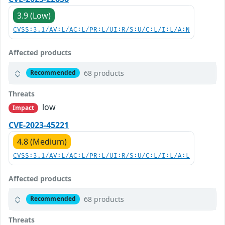
3.9 (Low)
CVSS:3.1/AV:L/AC:L/PR:L/UI:R/S:U/C:L/I:L/A:N
Affected products
68 products
Recommended
Threats
low
Impact
CVE-2023-45221
4.8 (Medium)
CVSS:3.1/AV:L/AC:L/PR:L/UI:R/S:U/C:L/I:L/A:L
Affected products
68 products
Recommended
Threats