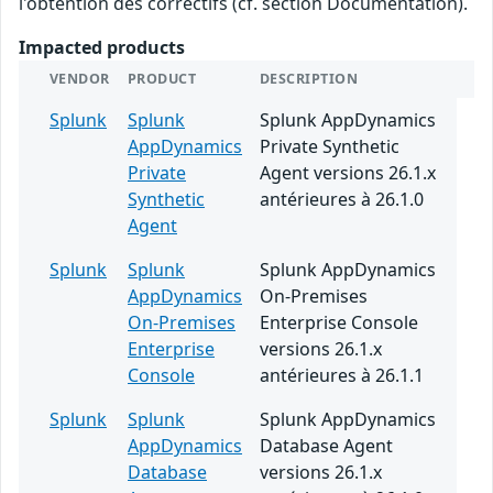
l'obtention des correctifs (cf. section Documentation).
Impacted products
VENDOR
PRODUCT
DESCRIPTION
Splunk
Splunk
Splunk AppDynamics
AppDynamics
Private Synthetic
Private
Agent versions 26.1.x
Synthetic
antérieures à 26.1.0
Agent
Splunk
Splunk
Splunk AppDynamics
AppDynamics
On-Premises
On-Premises
Enterprise Console
Enterprise
versions 26.1.x
Console
antérieures à 26.1.1
Splunk
Splunk
Splunk AppDynamics
AppDynamics
Database Agent
Database
versions 26.1.x