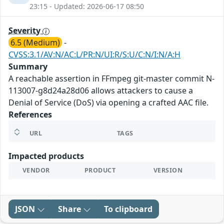
23:15 - Updated: 2026-06-17 08:50
Severity
6.5 (Medium)
-
CVSS:3.1/AV:N/AC:L/PR:N/UI:R/S:U/C:N/I:N/A:H
Summary
A reachable assertion in FFmpeg git-master commit N-
113007-g8d24a28d06 allows attackers to cause a
Denial of Service (DoS) via opening a crafted AAC file.
References
URL
TAGS
Impacted products
VENDOR
PRODUCT
VERSION
JSON
Share
To clipboard