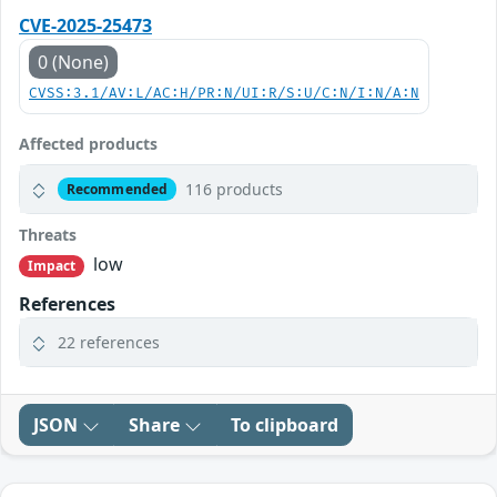
CVE-2025-25473
0 (None)
CVSS:3.1/AV:L/AC:H/PR:N/UI:R/S:U/C:N/I:N/A:N
Affected products
116 products
Recommended
Threats
low
Impact
References
22 references
JSON
Share
To clipboard