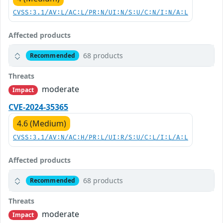
CVSS:3.1/AV:L/AC:L/PR:N/UI:N/S:U/C:N/I:N/A:L
Affected products
68 products
Recommended
Threats
moderate
Impact
CVE-2024-35365
4.6 (Medium)
CVSS:3.1/AV:N/AC:H/PR:L/UI:R/S:U/C:L/I:L/A:L
Affected products
68 products
Recommended
Threats
moderate
Impact