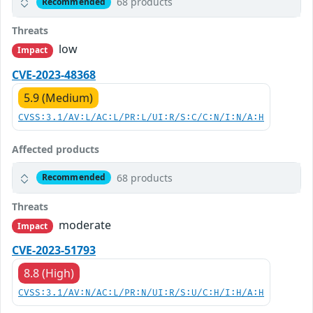
68 products
Recommended
Threats
low
Impact
CVE-2023-48368
5.9 (Medium)
CVSS:3.1/AV:L/AC:L/PR:L/UI:R/S:C/C:N/I:N/A:H
Affected products
68 products
Recommended
Threats
moderate
Impact
CVE-2023-51793
8.8 (High)
CVSS:3.1/AV:N/AC:L/PR:N/UI:R/S:U/C:H/I:H/A:H