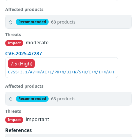
Affected products
68 products
Recommended
Threats
moderate
Impact
CVE-2025-47287
7.5 (High)
CVSS:3.1/AV:N/AC:L/PR:N/UI:N/S:U/C:N/I:N/A:H
Affected products
68 products
Recommended
Threats
important
Impact
References