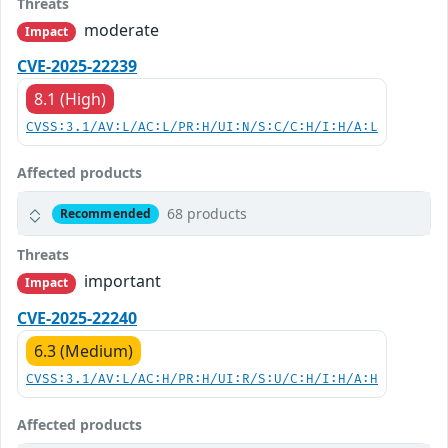
Threats
moderate
Impact
CVE-2025-22239
8.1 (High)
CVSS:3.1/AV:L/AC:L/PR:H/UI:N/S:C/C:H/I:H/A:L
Affected products
68 products
Recommended
Threats
important
Impact
CVE-2025-22240
6.3 (Medium)
CVSS:3.1/AV:L/AC:H/PR:H/UI:R/S:U/C:H/I:H/A:H
Affected products