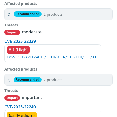
Affected products
2 products
Recommended
Threats
moderate
Impact
CVE-2025-22239
8.1 (High)
CVSS:3.1/AV:L/AC:L/PR:H/UI:N/S:C/C:H/I:H/A:L
Affected products
2 products
Recommended
Threats
important
Impact
CVE-2025-22240
6.3 (Medium)