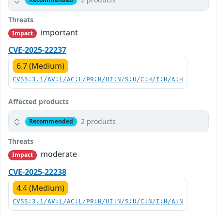
Threats
important
Impact
CVE-2025-22237
6.7 (Medium)
CVSS:3.1/AV:L/AC:L/PR:H/UI:N/S:U/C:H/I:H/A:H
Affected products
2 products
Recommended
Threats
moderate
Impact
CVE-2025-22238
4.4 (Medium)
CVSS:3.1/AV:L/AC:L/PR:H/UI:N/S:U/C:N/I:H/A:N