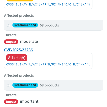
CVSS:3.1/AV:N/AC:L/PR:L/UI:N/S:C/C:L/I:L/A:N
Affected products
68 products
Recommended
Threats
moderate
Impact
CVE-2025-22236
8.1 (High)
CVSS:3.1/AV:L/AC:L/PR:H/UI:N/S:C/C:H/I:H/A:L
Affected products
68 products
Recommended
Threats
important
Impact