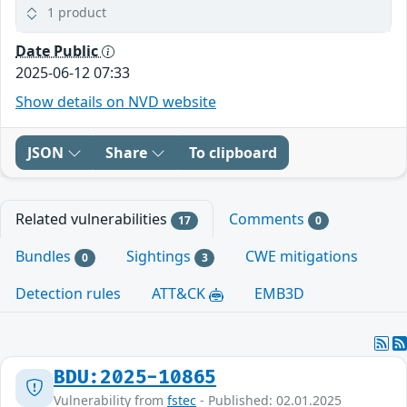
1 product
Date Public
2025-06-12 07:33
Show details on NVD website
JSON
Share
To clipboard
Related vulnerabilities
Comments
17
0
Bundles
Sightings
CWE mitigations
0
3
Detection rules
ATT&CK
EMB3D
BDU:2025-10865
Vulnerability from
fstec
- Published: 02.01.2025