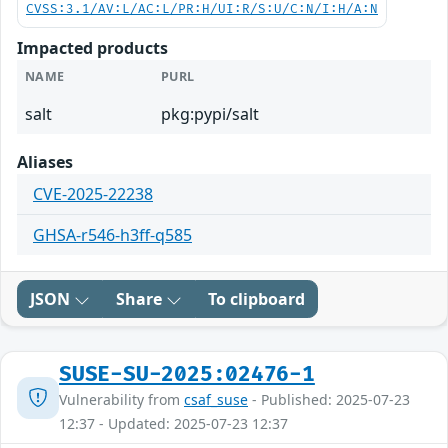
CVSS:3.1/AV:L/AC:L/PR:H/UI:R/S:U/C:N/I:H/A:N
Impacted products
NAME
PURL
salt
pkg:pypi/salt
Aliases
CVE-2025-22238
GHSA-r546-h3ff-q585
JSON
Share
To clipboard
SUSE-SU-2025:02476-1
Vulnerability from
csaf_suse
- Published: 2025-07-23
12:37 - Updated: 2025-07-23 12:37