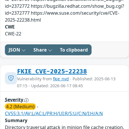
id=2372772 https://bugzilla.redhat.com/show_bug.cgi?
id=2372777 https://www.suse.com/security/cve/CVE-
2025-22238.html
CWE
CWE-22
JSON
Share
To clipboard
FKIE_CVE-2025-22238
Vulnerability from
fkie_nvd
- Published: 2025-06-13
07:15 - Updated: 2026-06-17 08:45
Severity
4.2 (Medium)
-
CVSS:3.1/AV:L/AC:L/PR:H/UI:R/S:U/C:N/I:H/A:N
Summary
Directory traversal attack in minion file cache creation.