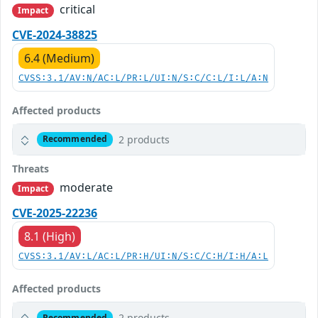
critical
Impact
CVE-2024-38825
6.4 (Medium)
CVSS:3.1/AV:N/AC:L/PR:L/UI:N/S:C/C:L/I:L/A:N
Affected products
2 products
Recommended
Threats
moderate
Impact
CVE-2025-22236
8.1 (High)
CVSS:3.1/AV:L/AC:L/PR:H/UI:N/S:C/C:H/I:H/A:L
Affected products
2 products
Recommended