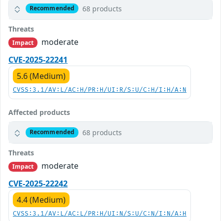
68 products
Recommended
Threats
moderate
Impact
CVE-2025-22241
5.6 (Medium)
CVSS:3.1/AV:L/AC:H/PR:H/UI:R/S:U/C:H/I:H/A:N
Affected products
68 products
Recommended
Threats
moderate
Impact
CVE-2025-22242
4.4 (Medium)
CVSS:3.1/AV:L/AC:L/PR:H/UI:N/S:U/C:N/I:N/A:H