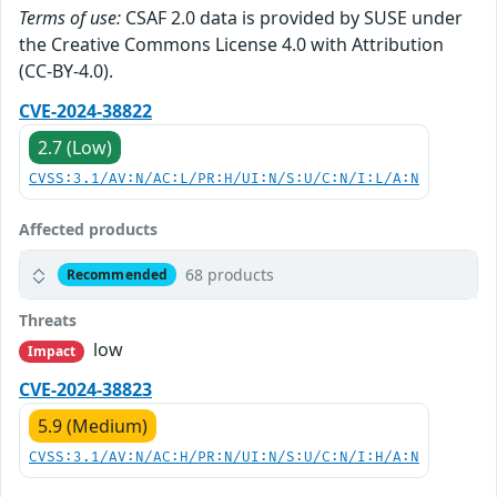
Terms of use:
CSAF 2.0 data is provided by SUSE under
the Creative Commons License 4.0 with Attribution
(CC-BY-4.0).
CVE-2024-38822
2.7 (Low)
CVSS:3.1/AV:N/AC:L/PR:H/UI:N/S:U/C:N/I:L/A:N
Affected products
68 products
Recommended
Threats
low
Impact
CVE-2024-38823
5.9 (Medium)
CVSS:3.1/AV:N/AC:H/PR:N/UI:N/S:U/C:N/I:H/A:N