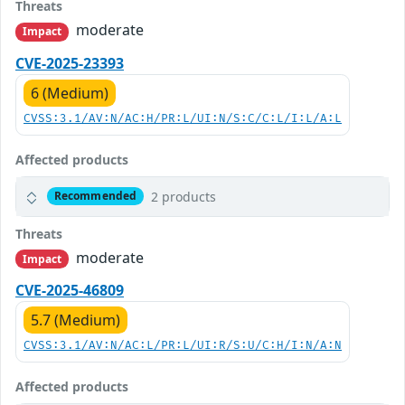
Threats
moderate
Impact
CVE-2025-23393
6 (Medium)
CVSS:3.1/AV:N/AC:H/PR:L/UI:N/S:C/C:L/I:L/A:L
Affected products
2 products
Recommended
Threats
moderate
Impact
CVE-2025-46809
5.7 (Medium)
CVSS:3.1/AV:N/AC:L/PR:L/UI:R/S:U/C:H/I:N/A:N
Affected products