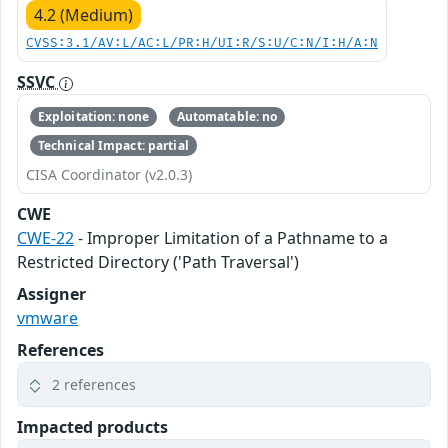
4.2 (Medium)
CVSS:3.1/AV:L/AC:L/PR:H/UI:R/S:U/C:N/I:H/A:N
SSVC
Exploitation: none
Automatable: no
Technical Impact: partial
CISA Coordinator (v2.0.3)
CWE
CWE-22
- Improper Limitation of a Pathname to a
Restricted Directory ('Path Traversal')
Assigner
vmware
References
2 references
Impacted products