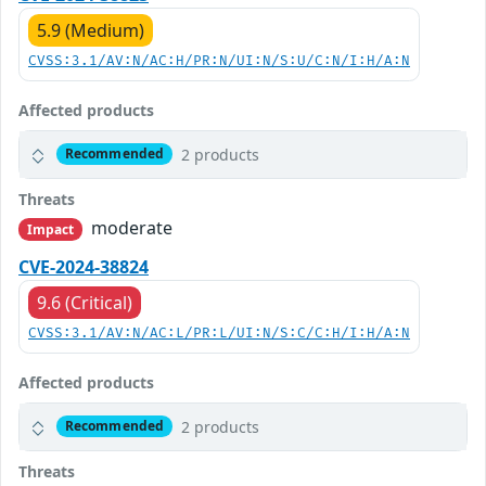
5.9 (Medium)
CVSS:3.1/AV:N/AC:H/PR:N/UI:N/S:U/C:N/I:H/A:N
Affected products
2 products
Recommended
Threats
moderate
Impact
CVE-2024-38824
9.6 (Critical)
CVSS:3.1/AV:N/AC:L/PR:L/UI:N/S:C/C:H/I:H/A:N
Affected products
2 products
Recommended
Threats