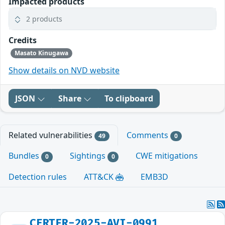
Impacted products
2 products
Credits
Masato Kinugawa
Show details on NVD website
JSON
Share
To clipboard
Related vulnerabilities
Comments
49
0
Bundles
Sightings
CWE mitigations
0
0
Detection rules
ATT&CK
EMB3D
CERTFR-2025-AVI-0991