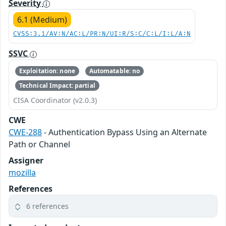
Severity
6.1 (Medium)
CVSS:3.1/AV:N/AC:L/PR:N/UI:R/S:C/C:L/I:L/A:N
SSVC
Exploitation: none
Automatable: no
Technical Impact: partial
CISA Coordinator (v2.0.3)
CWE
CWE-288
- Authentication Bypass Using an Alternate
Path or Channel
Assigner
mozilla
References
6 references