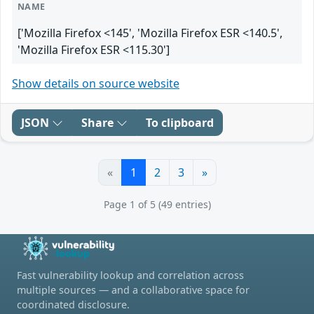
NAME
['Mozilla Firefox <145', 'Mozilla Firefox ESR <140.5',
'Mozilla Firefox ESR <115.30']
Show details on source website
JSON
Share
To clipboard
«
1
2
3
»
Page 1 of 5 (49 entries)
Fast vulnerability lookup and correlation across
multiple sources — and a collaborative space for
coordinated disclosure.