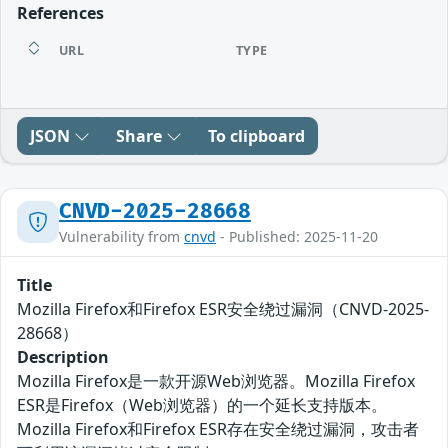
References
URL
TYPE
JSON
Share
To clipboard
CNVD-2025-28668
Vulnerability from
cnvd
- Published: 2025-11-20
Title
Mozilla Firefox和Firefox ESR安全绕过漏洞（CNVD-2025-
28668）
Description
Mozilla Firefox是一款开源Web浏览器。Mozilla Firefox
ESR是Firefox（Web浏览器）的一个延长支持版本。
Mozilla Firefox和Firefox ESR存在安全绕过漏洞，攻击者