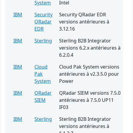
System
Intel
IBM
Security
Security QRadar EDR
QRadar
versions antérieures à
EDR
3.12.16
IBM
Sterling
Sterling B2B Integrator
versions 6.2.x antérieures à
6.2.0.4
IBM
Cloud
Cloud Pak System versions
Pak
antérieures à v2.3.5.0 pour
System
Power
IBM
QRadar
QRadar SIEM versions 7.5.0
SIEM
antérieures à 7.5.0 UP11
IF03
IBM
Sterling
Sterling B2B Integrator
versions antérieures à