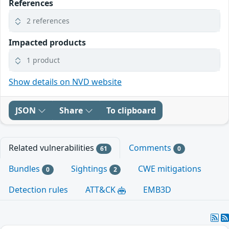
References
2 references
Impacted products
1 product
Show details on NVD website
JSON
Share
To clipboard
Related vulnerabilities
Comments
61
0
Bundles
Sightings
CWE mitigations
0
2
Detection rules
ATT&CK
EMB3D