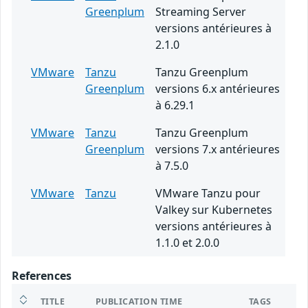
Greenplum
Streaming Server
versions antérieures à
2.1.0
VMware
Tanzu
Tanzu Greenplum
Greenplum
versions 6.x antérieures
à 6.29.1
VMware
Tanzu
Tanzu Greenplum
Greenplum
versions 7.x antérieures
à 7.5.0
VMware
Tanzu
VMware Tanzu pour
Valkey sur Kubernetes
versions antérieures à
1.1.0 et 2.0.0
References
TITLE
PUBLICATION TIME
TAGS