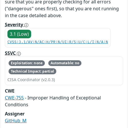
sure that you are properly checking for all errors
("dangerous" ones first), so that you are not running
in the case detailed above.
Severity
3.1 (Low)
CVSS:3.1/AV:N/AC:H/PR:N/UI:R/S:U/C:L/I:N/A:N
SSVC
Exploitation: none
Automatable: no
Technical Impact: partial
CISA Coordinator (v2.0.3)
CWE
CWE-755
- Improper Handling of Exceptional
Conditions
Assigner
GitHub_M