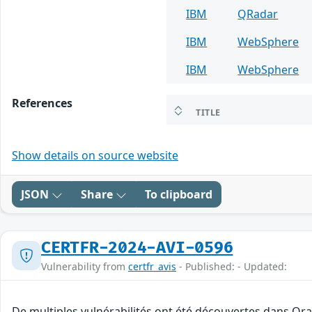
IBM
QRadar
IBM
WebSphere
IBM
WebSphere
References
TITLE
Show details on source website
JSON
Share
To clipboard
CERTFR-2024-AVI-0596
Vulnerability from
certfr_avis
- Published: - Updated:
De multiples vulnérabilités ont été découvertes dans Ora