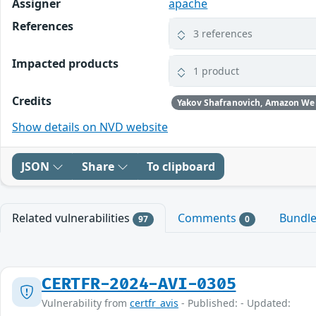
Assigner
apache
References
3 references
Impacted products
1 product
Credits
Yakov Shafranovich, Amazon We
Show details on NVD website
JSON
Share
To clipboard
Related vulnerabilities
Comments
Bundl
97
0
CERTFR-2024-AVI-0305
Vulnerability from
certfr_avis
- Published: - Updated: