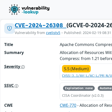
(GCVE-0-2024-2
CVE-2024-26308
Vulnerability from
cvelistv5
– Published: 2024-02-19 08:31
Title
Apache Commons Compress:
Summary
Allocation of Resources Wi
Compress: from 1.21 before
Severity
5.5 (Medium)
CVSS:3.1/AV:L/AC:L/PR:N/
SSVC
Exploitation: none
Automat
CISA Coordinator (v2.0.3)
CWE
CWE-770
- Allocation of Re