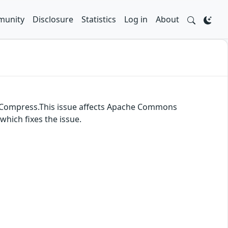
unity
Disclosure
Statistics
Log in
About
ns Compress.This issue affects Apache Commons
hich fixes the issue.