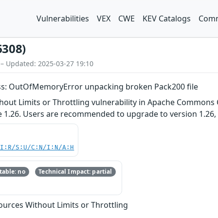
Vulnerabilities
VEX
CWE
KEV Catalogs
Comm
6308)
 – Updated: 2025-03-27 19:10
 OutOfMemoryError unpacking broken Pack200 file
thout Limits or Throttling vulnerability in Apache Commo
 1.26. Users are recommended to upgrade to version 1.26, w
UI:R/S:U/C:N/I:N/A:H
able: no
Technical Impact: partial
sources Without Limits or Throttling