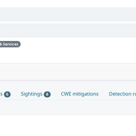
b Services
es
Sightings
CWE mitigations
Detection r
0
8