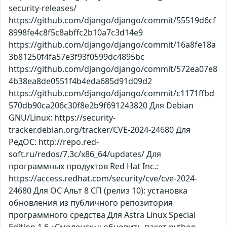
security-releases/
https://github.com/django/django/commit/55519d6cf
8998fe4c8f5c8abffc2b10a7c3d14e9
https://github.com/django/django/commit/16a8fe18a
3b81250f4fa57e3f93f0599dc4895bc
https://github.com/django/django/commit/572ea07e8
4b38ea8de0551f4b4eda685d91d09d2
https://github.com/django/django/commit/c1171ffbd
570db90ca206c30f8e2b9f691243820 Для Debian
GNU/Linux: https://security-
tracker.debian.org/tracker/CVE-2024-24680 Для
РедОС: http://repo.red-
soft.ru/redos/7.3c/x86_64/updates/ Для
программных продуктов Red Hat Inc.:
https://access.redhat.com/security/cve/cve-2024-
24680 Для ОС Альт 8 СП (релиз 10): установка
обновления из публичного репозитория
программного средства Для Astra Linux Special