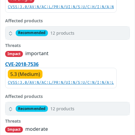
CVSS:3.0/AV:N/AC:L/PR:N/UI:N/S:U/C:H/I:N/A:N
Affected products
12 products
Recommended
Threats
important
Impact
CVE-2018-7536
5.3 (Medium)
CVSS:3.0/AV:N/AC:L/PR:N/UI:N/S:U/C:N/I:N/A:L
Affected products
12 products
Recommended
Threats
moderate
Impact