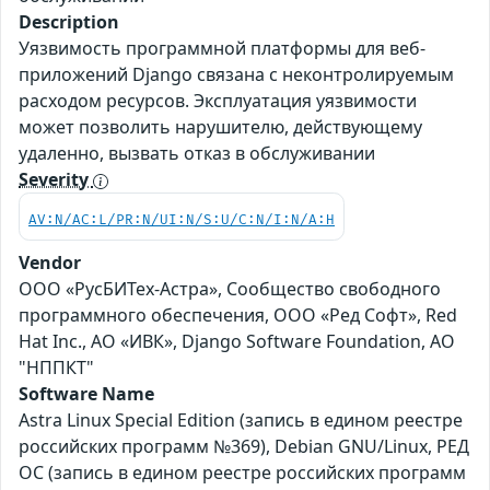
Description
Уязвимость программной платформы для веб-
приложений Django связана с неконтролируемым
расходом ресурсов. Эксплуатация уязвимости
может позволить нарушителю, действующему
удаленно, вызвать отказ в обслуживании
Severity
AV:N/AC:L/PR:N/UI:N/S:U/C:N/I:N/A:H
Vendor
ООО «РусБИТех-Астра», Сообщество свободного
программного обеспечения, ООО «Ред Софт», Red
Hat Inc., АО «ИВК», Django Software Foundation, АО
"НППКТ"
Software Name
Astra Linux Special Edition (запись в едином реестре
российских программ №369), Debian GNU/Linux, РЕД
ОС (запись в едином реестре российских программ