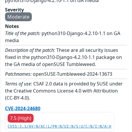
python310-Django-4.2.10-1.1 on GA media
Severity
Moderate
Notes
Title of the patch:
python310-Django-4.2.10-1.1 on GA
media
Description of the patch:
These are all security issues
fixed in the python310-Django-4.2.10-1.1 package on
the GA media of openSUSE Tumbleweed.
Patchnames:
openSUSE-Tumbleweed-2024-13673
Terms of use:
CSAF 2.0 data is provided by SUSE under
the Creative Commons License 4.0 with Attribution
(CC-BY-4.0).
CVE-2024-24680
7.5 (High)
CVSS:3.1/AV:N/AC:L/PR:N/UI:N/S:U/C:N/I:N/A:H