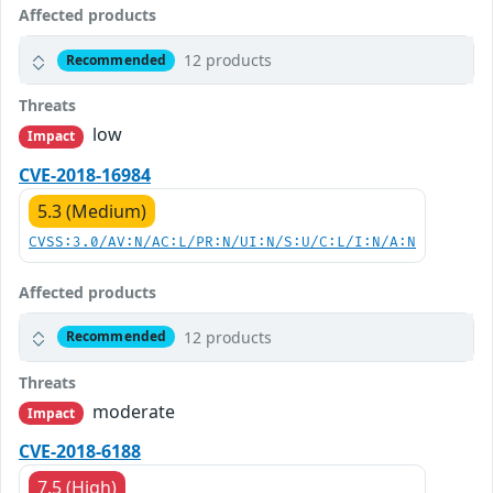
Affected products
12 products
Recommended
Threats
low
Impact
CVE-2018-16984
5.3 (Medium)
CVSS:3.0/AV:N/AC:L/PR:N/UI:N/S:U/C:L/I:N/A:N
Affected products
12 products
Recommended
Threats
moderate
Impact
CVE-2018-6188
7.5 (High)