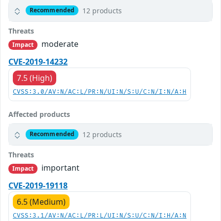
12 products
Recommended
Threats
moderate
Impact
CVE-2019-14232
7.5 (High)
CVSS:3.0/AV:N/AC:L/PR:N/UI:N/S:U/C:N/I:N/A:H
Affected products
12 products
Recommended
Threats
important
Impact
CVE-2019-19118
6.5 (Medium)
CVSS:3.1/AV:N/AC:L/PR:L/UI:N/S:U/C:N/I:H/A:N