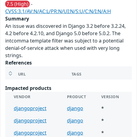
7.5 (High)
-
CVSS:3.1/AV:N/AC:L/PR:N/UI:N/S:U/C:N/I:N/A:H
Summary
An issue was discovered in Django 3.2 before 3.2.24,
4.2 before 4.2.10, and Django 5.0 before 5.0.2. The
intcomma template filter was subject to a potential
denial-of-service attack when used with very long
strings.
References
URL
TAGS
Impacted products
VENDOR
PRODUCT
VERSION
djangoproject
django
*
djangoproject
django
*
djangoproject
django
*