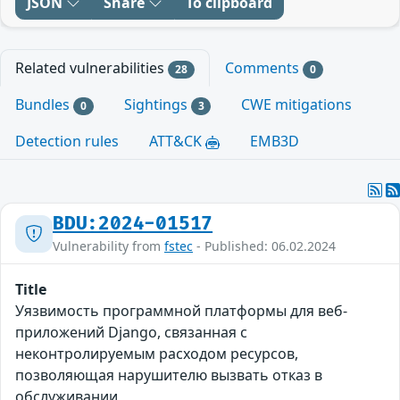
JSON
Share
To clipboard
Related vulnerabilities
Comments
28
0
Bundles
Sightings
CWE mitigations
0
3
Detection rules
ATT&CK
EMB3D
BDU:2024-01517
Vulnerability from
fstec
- Published: 06.02.2024
Title
Уязвимость программной платформы для веб-
приложений Django, связанная с
неконтролируемым расходом ресурсов,
позволяющая нарушителю вызвать отказ в
обслуживании