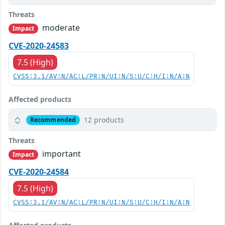
Threats
moderate
Impact
CVE-2020-24583
7.5 (High)
CVSS:3.1/AV:N/AC:L/PR:N/UI:N/S:U/C:H/I:N/A:N
Affected products
12 products
Recommended
Threats
important
Impact
CVE-2020-24584
7.5 (High)
CVSS:3.1/AV:N/AC:L/PR:N/UI:N/S:U/C:H/I:N/A:N