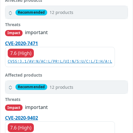
Affected products
12 products
Recommended
Threats
important
Impact
CVE-2020-7471
7.6 (High)
CVSS:3.1/AV:N/AC:L/PR:L/UI:N/S:U/C:L/I:H/A:L
Affected products
12 products
Recommended
Threats
important
Impact
CVE-2020-9402
7.6 (High)