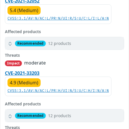
CVE-2021-32052
5.4 (Medium)
CVSS:3.1/AV:N/AC:L/PR:N/UI:R/S:U/C:L/I:L/A:N
Affected products
12 products
Recommended
Threats
moderate
Impact
CVE-2021-33203
4.9 (Medium)
CVSS:3.1/AV:N/AC:L/PR:H/UI:N/S:U/C:H/I:N/A:N
Affected products
12 products
Recommended
Threats