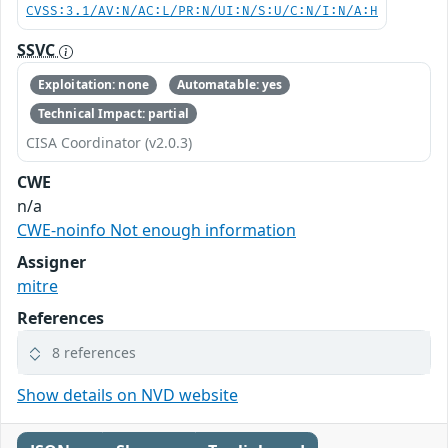
CVSS:3.1/AV:N/AC:L/PR:N/UI:N/S:U/C:N/I:N/A:H
SSVC
Exploitation: none
Automatable: yes
Technical Impact: partial
CISA Coordinator (v2.0.3)
CWE
n/a
CWE-noinfo Not enough information
Assigner
mitre
References
8 references
Show details on NVD website