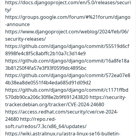
https://docs.djangoproject.com/en/5.0/releases/securi
ty/
https://groups.google.com/forum/#%21forum/django
-announce
https://www.djangoproject.com/weblog/2024/feb/06/
security-releases/
https://github.com/django/django/commit/55519d6cf
8998fe4c8f5c8abffc2b10a7c3d14e9
https://github.com/django/django/commit/16a8fe18a
3b81250f4fa57e3f93f0599dc4895bc
https://github.com/django/django/commit/572ea07e8
4b38ea8de0551f4b4eda685d91d09d2
https://github.com/django/django/commit/c1171ffbd
570db90ca206c30f8e2b9f691243820 https://security-
tracker.debian.org/tracker/CVE-2024-24680
https://access.redhat.com/security/cve/cve-2024-
24680 http://repo.red-
soft.ru/redos/7.3c/x86_64/updates/
https://wiki.astralinux.ru/astra-linux-se16-bulletin-