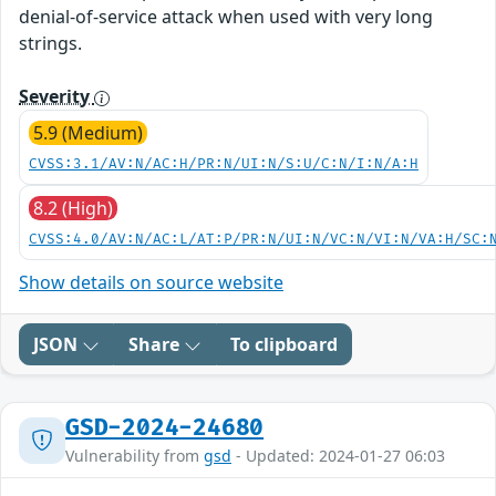
denial-of-service attack when used with very long
strings.
Severity
5.9 (Medium)
CVSS:3.1/AV:N/AC:H/PR:N/UI:N/S:U/C:N/I:N/A:H
8.2 (High)
CVSS:4.0/AV:N/AC:L/AT:P/PR:N/UI:N/VC:N/VI:N/VA:H/SC:
Show details on source website
JSON
Share
To clipboard
GSD-2024-24680
Vulnerability from
gsd
- Updated: 2024-01-27 06:03