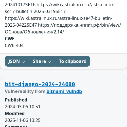
20241017SE16 https://wiki.astralinux.ru/astra-linux-
se17-bulletin-2025-0319SE17
https://wiki.astralinux.ru/astra-linux-se47-bulletin-
2025-0422SE47 https://поддержка.нппкт.рф/bin/view/
ОСнова/Обновления/2.14/
CWE
CWE-404
JSON
Share
To clipboard
bit-django-2024-24680
Vulnerability from
bitnami_vulndb
Published
2024-03-06 10:51
Modified
2025-11-06 13:25