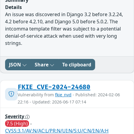
Summary
Details
An issue was discovered in Django 3.2 before 3.2.24,
4.2 before 4.2.10, and Django 5.0 before 5.0.2. The
intcomma template filter was subject to a potential
denial-of-service attack when used with very long
strings.
JSON
Share
To clipboard
FKIE_CVE-2024-24680
Vulnerability from
fkie_nvd
- Published: 2024-02-06
22:16 - Updated: 2026-06-17 07:14
Severity
7.5 (High)
-
CVSS:3.1/AV:N/AC:L/PR:N/UI:N/S:U/C:N/I:N/A:H