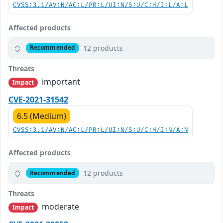
CVSS:3.1/AV:N/AC:L/PR:L/UI:N/S:U/C:H/I:L/A:L
Affected products
12 products
Recommended
Threats
important
Impact
CVE-2021-31542
6.5 (Medium)
CVSS:3.1/AV:N/AC:L/PR:L/UI:N/S:U/C:H/I:N/A:N
Affected products
12 products
Recommended
Threats
moderate
Impact