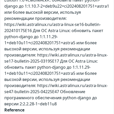
Edition 1.6 «Смоленск»:: обновить пакет python-
django до 1:1.10.7-2+deb9u22+ci202408201751+astra1
или более высокой версии, используя
рекомендации производителя:
https://wiki.astralinux.ru/astra-linux-se16-bulletin-
20241017SE16 Для ОС Astra Linux: обновить пакет
python-django до 1:1.11.29-
1+deb10u11+ci202408201751+astra5 или более
высокой версии, используя рекомендации
производителя: https://wiki.astralinux.ru/astra-linux-
se17-bulletin-2025-0319SE17 Для ОС Astra Linux:
обновить пакет python-django до 1:1.11.29-
1+deb10u11+ci202408201751+astra5 или более
высокой версии, используя рекомендации
производителя: https://wiki.astralinux.ru/astra-linux-
se47-bulletin-2025-0422SE47 Обновление
программного обеспечения python-django до
версии 2:2.2.28-1~deb11u8
Reference