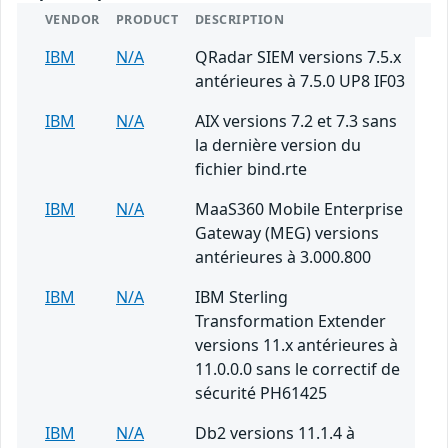
VENDOR
PRODUCT
DESCRIPTION
IBM
N/A
QRadar SIEM versions 7.5.x
antérieures à 7.5.0 UP8 IF03
IBM
N/A
AIX versions 7.2 et 7.3 sans
la dernière version du
fichier bind.rte
IBM
N/A
MaaS360 Mobile Enterprise
Gateway (MEG) versions
antérieures à 3.000.800
IBM
N/A
IBM Sterling
Transformation Extender
versions 11.x antérieures à
11.0.0.0 sans le correctif de
sécurité PH61425
IBM
N/A
Db2 versions 11.1.4 à