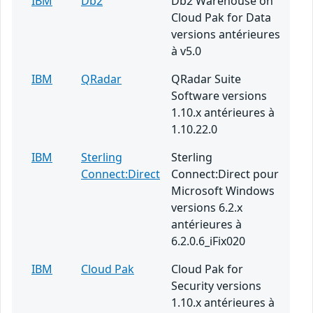
IBM
Db2
Db2 Warehouse on
Cloud Pak for Data
versions antérieures
à v5.0
IBM
QRadar
QRadar Suite
Software versions
1.10.x antérieures à
1.10.22.0
IBM
Sterling
Sterling
Connect:Direct
Connect:Direct pour
Microsoft Windows
versions 6.2.x
antérieures à
6.2.0.6_iFix020
IBM
Cloud Pak
Cloud Pak for
Security versions
1.10.x antérieures à