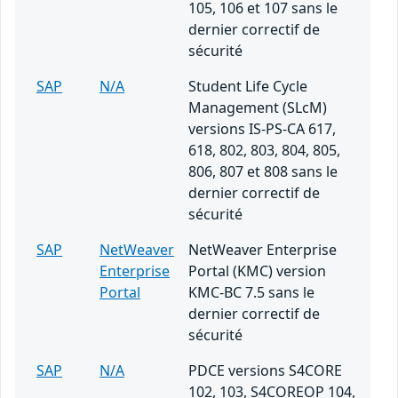
105, 106 et 107 sans le
dernier correctif de
sécurité
SAP
N/A
Student Life Cycle
Management (SLcM)
versions IS-PS-CA 617,
618, 802, 803, 804, 805,
806, 807 et 808 sans le
dernier correctif de
sécurité
SAP
NetWeaver
NetWeaver Enterprise
Enterprise
Portal (KMC) version
Portal
KMC-BC 7.5 sans le
dernier correctif de
sécurité
SAP
N/A
PDCE versions S4CORE
102, 103, S4COREOP 104,