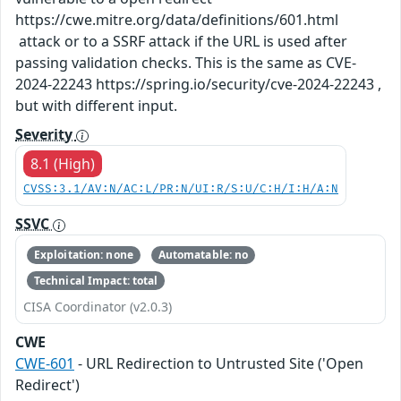
https://cwe.mitre.org/data/definitions/601.html
attack or to a SSRF attack if the URL is used after
passing validation checks. This is the same as CVE-
2024-22243 https://spring.io/security/cve-2024-22243 ,
but with different input.
Severity
8.1 (High)
CVSS:3.1/AV:N/AC:L/PR:N/UI:R/S:U/C:H/I:H/A:N
SSVC
Exploitation: none
Automatable: no
Technical Impact: total
CISA Coordinator (v2.0.3)
CWE
CWE-601
- URL Redirection to Untrusted Site ('Open
Redirect')