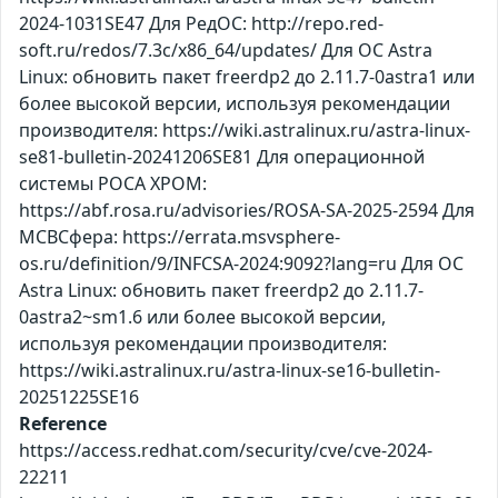
2024-1031SE47 Для РедОС: http://repo.red-
soft.ru/redos/7.3c/x86_64/updates/ Для ОС Astra
Linux: обновить пакет freerdp2 до 2.11.7-0astra1 или
более высокой версии, используя рекомендации
производителя: https://wiki.astralinux.ru/astra-linux-
se81-bulletin-20241206SE81 Для операционной
системы РОСА ХРОМ:
https://abf.rosa.ru/advisories/ROSA-SA-2025-2594 Для
МСВСфера: https://errata.msvsphere-
os.ru/definition/9/INFCSA-2024:9092?lang=ru Для ОС
Astra Linux: обновить пакет freerdp2 до 2.11.7-
0astra2~sm1.6 или более высокой версии,
используя рекомендации производителя:
https://wiki.astralinux.ru/astra-linux-se16-bulletin-
20251225SE16
Reference
https://access.redhat.com/security/cve/cve-2024-
22211