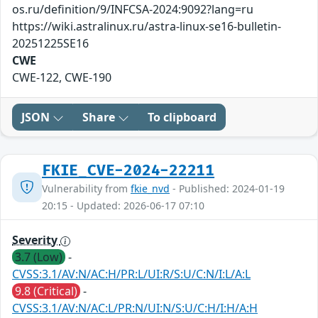
os.ru/definition/9/INFCSA-2024:9092?lang=ru
https://wiki.astralinux.ru/astra-linux-se16-bulletin-
20251225SE16
CWE
CWE-122, CWE-190
JSON
Share
To clipboard
FKIE_CVE-2024-22211
Vulnerability from
fkie_nvd
- Published: 2024-01-19
20:15 - Updated: 2026-06-17 07:10
Severity
3.7 (Low)
-
CVSS:3.1/AV:N/AC:H/PR:L/UI:R/S:U/C:N/I:L/A:L
9.8 (Critical)
-
CVSS:3.1/AV:N/AC:L/PR:N/UI:N/S:U/C:H/I:H/A:H