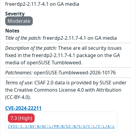
freerdp2-2.11.7-4.1 on GA media
Severity
Moderate
Notes
Title of the patch:
freerdp2-2.11.7-4.1 on GA media
Description of the patch:
These are all security issues
fixed in the freerdp2-2.11.7-4.1 package on the GA
media of openSUSE Tumbleweed.
Patchnames:
openSUSE-Tumbleweed-2026-10176
Terms of use:
CSAF 2.0 data is provided by SUSE under
the Creative Commons License 4.0 with Attribution
(CC-BY-4.0).
CVE-2024-22211
7.3 (High)
CVSS:3.1/AV:N/AC:L/PR:N/UI:N/S:U/C:L/I:L/A:L