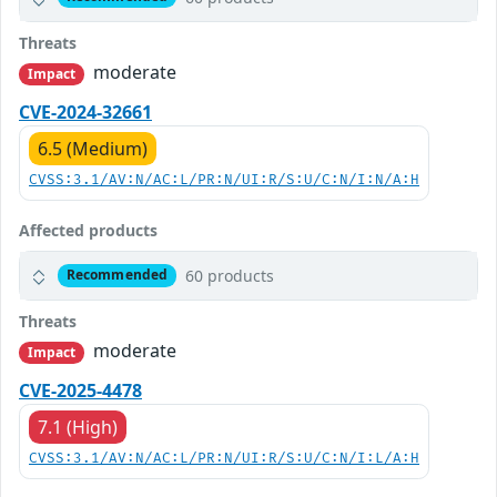
Threats
moderate
Impact
CVE-2024-32661
6.5 (Medium)
CVSS:3.1/AV:N/AC:L/PR:N/UI:R/S:U/C:N/I:N/A:H
Affected products
60 products
Recommended
Threats
moderate
Impact
CVE-2025-4478
7.1 (High)
CVSS:3.1/AV:N/AC:L/PR:N/UI:R/S:U/C:N/I:L/A:H