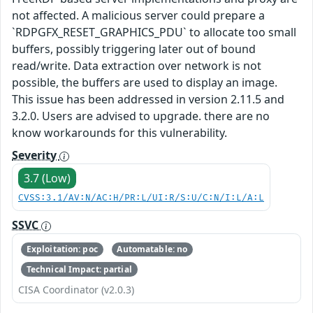
not affected. A malicious server could prepare a
`RDPGFX_RESET_GRAPHICS_PDU` to allocate too small
buffers, possibly triggering later out of bound
read/write. Data extraction over network is not
possible, the buffers are used to display an image.
This issue has been addressed in version 2.11.5 and
3.2.0. Users are advised to upgrade. there are no
know workarounds for this vulnerability.
Severity
3.7 (Low)
CVSS:3.1/AV:N/AC:H/PR:L/UI:R/S:U/C:N/I:L/A:L
SSVC
Exploitation: poc
Automatable: no
Technical Impact: partial
CISA Coordinator (v2.0.3)