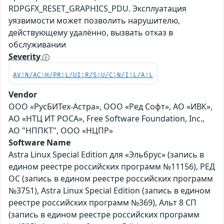
RDPGFX_RESET_GRAPHICS_PDU. Эксплуатация
уязвимости может позволить нарушителю,
действующему удалённо, вызвать отказ в
обслуживании
Severity
AV:N/AC:H/PR:L/UI:R/S:U/C:N/I:L/A:L
Vendor
ООО «РусБИТех-Астра», ООО «Ред Софт», АО «ИВК»,
АО «НТЦ ИТ РОСА», Free Software Foundation, Inc.,
АО "НППКТ", ООО «НЦПР»
Software Name
Astra Linux Special Edition для «Эльбрус» (запись в
едином реестре российских программ №11156), РЕД
ОС (запись в едином реестре российских программ
№3751), Astra Linux Special Edition (запись в едином
реестре российских программ №369), Альт 8 СП
(запись в едином реестре российских программ