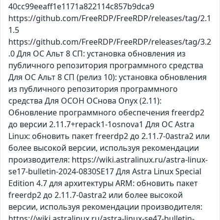
40cc99eeaff1e1171a822114c857b9dca9
https://github.com/FreeRDP/FreeRDP/releases/tag/2.1
1.5
https://github.com/FreeRDP/FreeRDP/releases/tag/3.2
.0 Для ОС Альт 8 СП: установка обновления из
публичного репозитория программного средства
Для ОС Альт 8 СП (релиз 10): установка обновления
из публичного репозитория программного
средства Для ОСОН ОСнова Оnyx (2.11):
Обновление программного обеспечения freerdp2
до версии 2.11.7+repack1-1osnova1 Для ОС Astra
Linux: обновить пакет freerdp2 до 2.11.7-0astra2 или
более высокой версии, используя рекомендации
производителя: https://wiki.astralinux.ru/astra-linux-
se17-bulletin-2024-0830SE17 Для Astra Linux Special
Edition 4.7 для архитектуры ARM: обновить пакет
freerdp2 до 2.11.7-0astra2 или более высокой
версии, используя рекомендации производителя:
https://wiki.astralinux.ru/astra-linux-se47-bulletin-