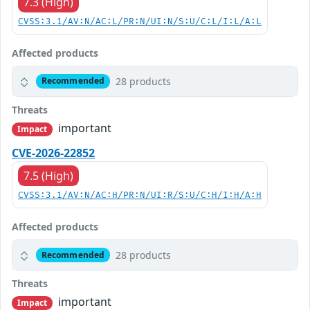
7.3 (High)
CVSS:3.1/AV:N/AC:L/PR:N/UI:N/S:U/C:L/I:L/A:L
Affected products
28 products
Recommended
Threats
important
Impact
CVE-2026-22852
7.5 (High)
CVSS:3.1/AV:N/AC:H/PR:N/UI:R/S:U/C:H/I:H/A:H
Affected products
28 products
Recommended
Threats
important
Impact