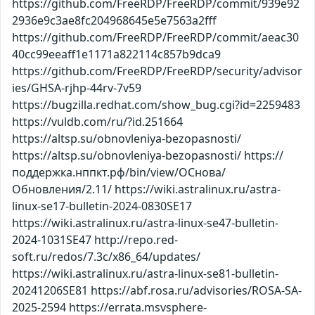
https://github.com/FreeRDP/FreeRDP/commit/939e92
2936e9c3ae8fc204968645e5e7563a2fff
https://github.com/FreeRDP/FreeRDP/commit/aeac30
40cc99eeaff1e1171a822114c857b9dca9
https://github.com/FreeRDP/FreeRDP/security/advisor
ies/GHSA-rjhp-44rv-7v59
https://bugzilla.redhat.com/show_bug.cgi?id=2259483
https://vuldb.com/ru/?id.251664
https://altsp.su/obnovleniya-bezopasnosti/
https://altsp.su/obnovleniya-bezopasnosti/ https://
поддержка.нппкт.рф/bin/view/ОСнова/
Обновления/2.11/ https://wiki.astralinux.ru/astra-
linux-se17-bulletin-2024-0830SE17
https://wiki.astralinux.ru/astra-linux-se47-bulletin-
2024-1031SE47 http://repo.red-
soft.ru/redos/7.3c/x86_64/updates/
https://wiki.astralinux.ru/astra-linux-se81-bulletin-
20241206SE81 https://abf.rosa.ru/advisories/ROSA-SA-
2025-2594 https://errata.msvsphere-