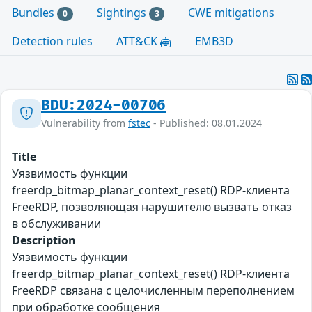
Bundles
Sightings
CWE mitigations
0
3
Detection rules
ATT&CK
EMB3D
BDU:2024-00706
Vulnerability from
fstec
- Published: 08.01.2024
Title
Уязвимость функции
freerdp_bitmap_planar_context_reset() RDP-клиента
FreeRDP, позволяющая нарушителю вызвать отказ
в обслуживании
Description
Уязвимость функции
freerdp_bitmap_planar_context_reset() RDP-клиента
FreeRDP связана с целочисленным переполнением
при обработке сообщения