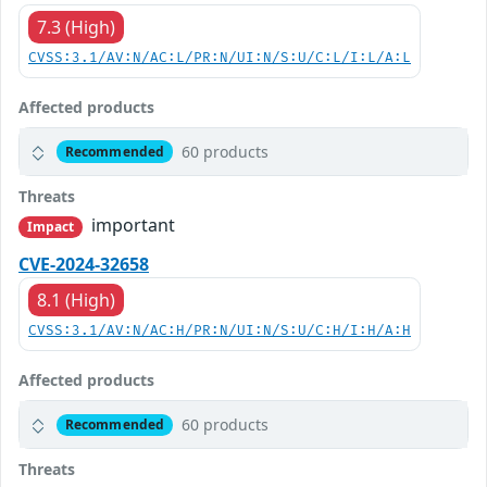
7.3 (High)
CVSS:3.1/AV:N/AC:L/PR:N/UI:N/S:U/C:L/I:L/A:L
Affected products
60 products
Recommended
Threats
important
Impact
CVE-2024-32658
8.1 (High)
CVSS:3.1/AV:N/AC:H/PR:N/UI:N/S:U/C:H/I:H/A:H
Affected products
60 products
Recommended
Threats