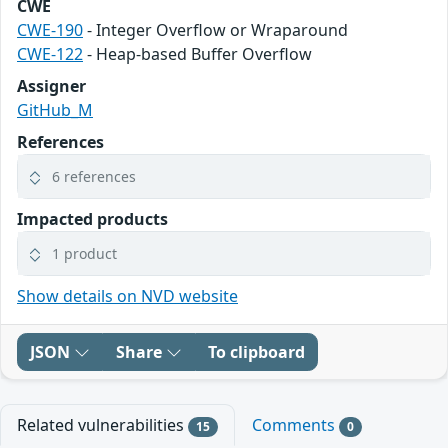
CWE
CWE-190
- Integer Overflow or Wraparound
CWE-122
- Heap-based Buffer Overflow
Assigner
GitHub_M
References
6 references
Impacted products
1 product
Show details on NVD website
JSON
Share
To clipboard
Related vulnerabilities
Comments
15
0