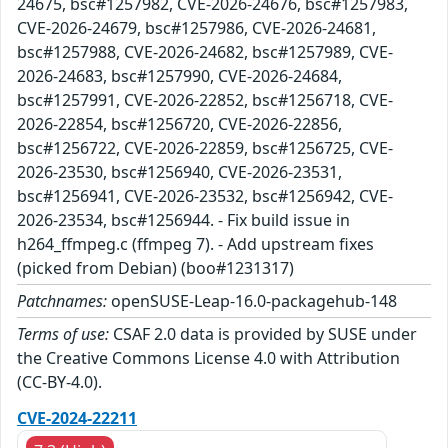
24675, bsc#1257982, CVE-2026-24676, bsc#1257983,
CVE-2026-24679, bsc#1257986, CVE-2026-24681,
bsc#1257988, CVE-2026-24682, bsc#1257989, CVE-
2026-24683, bsc#1257990, CVE-2026-24684,
bsc#1257991, CVE-2026-22852, bsc#1256718, CVE-
2026-22854, bsc#1256720, CVE-2026-22856,
bsc#1256722, CVE-2026-22859, bsc#1256725, CVE-
2026-23530, bsc#1256940, CVE-2026-23531,
bsc#1256941, CVE-2026-23532, bsc#1256942, CVE-
2026-23534, bsc#1256944. - Fix build issue in
h264_ffmpeg.c (ffmpeg 7). - Add upstream fixes
(picked from Debian) (boo#1231317)
Patchnames:
openSUSE-Leap-16.0-packagehub-148
Terms of use:
CSAF 2.0 data is provided by SUSE under
the Creative Commons License 4.0 with Attribution
(CC-BY-4.0).
CVE-2024-22211