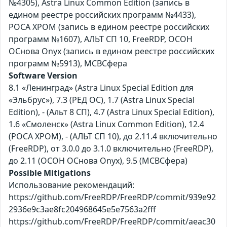
№4305), Astra Linux Common Edition (запись в
едином реестре российских программ №4433),
РОСА ХРОМ (запись в едином реестре российских
программ №1607), АЛЬТ СП 10, FreeRDP, ОСОН
ОСнова Оnyx (запись в едином реестре российских
программ №5913), МСВСфера
Software Version
8.1 «Ленинград» (Astra Linux Special Edition для
«Эльбрус»), 7.3 (РЕД ОС), 1.7 (Astra Linux Special
Edition), - (Альт 8 СП), 4.7 (Astra Linux Special Edition),
1.6 «Смоленск» (Astra Linux Common Edition), 12.4
(РОСА ХРОМ), - (АЛЬТ СП 10), до 2.11.4 включительно
(FreeRDP), от 3.0.0 до 3.1.0 включительно (FreeRDP),
до 2.11 (ОСОН ОСнова Оnyx), 9.5 (МСВСфера)
Possible Mitigations
Использование рекомендаций:
https://github.com/FreeRDP/FreeRDP/commit/939e92
2936e9c3ae8fc204968645e5e7563a2fff
https://github.com/FreeRDP/FreeRDP/commit/aeac30