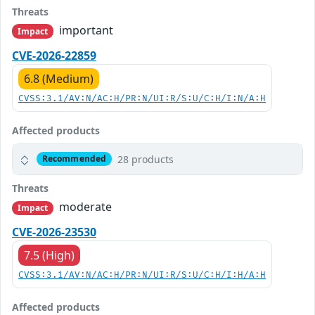
Threats
important
Impact
CVE-2026-22859
6.8 (Medium)
CVSS:3.1/AV:N/AC:H/PR:N/UI:R/S:U/C:H/I:N/A:H
Affected products
28 products
Recommended
Threats
moderate
Impact
CVE-2026-23530
7.5 (High)
CVSS:3.1/AV:N/AC:H/PR:N/UI:R/S:U/C:H/I:H/A:H
Affected products