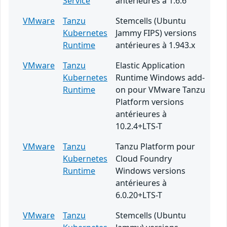
Service
antérieures à 1.6.6
VMware
Tanzu
Stemcells (Ubuntu
Kubernetes
Jammy FIPS) versions
Runtime
antérieures à 1.943.x
VMware
Tanzu
Elastic Application
Kubernetes
Runtime Windows add-
Runtime
on pour VMware Tanzu
Platform versions
antérieures à
10.2.4+LTS-T
VMware
Tanzu
Tanzu Platform pour
Kubernetes
Cloud Foundry
Runtime
Windows versions
antérieures à
6.0.20+LTS-T
VMware
Tanzu
Stemcells (Ubuntu