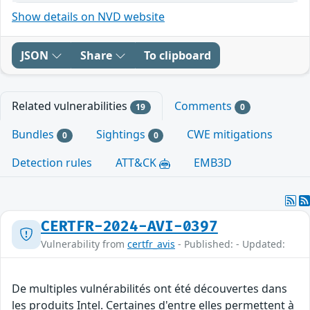
Show details on NVD website
JSON
Share
To clipboard
Related vulnerabilities
Comments
19
0
Bundles
Sightings
CWE mitigations
0
0
Detection rules
ATT&CK
EMB3D
CERTFR-2024-AVI-0397
Vulnerability from
certfr_avis
- Published: - Updated:
De multiples vulnérabilités ont été découvertes dans
les produits Intel. Certaines d'entre elles permettent à