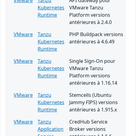
VMware
Tanzu
API Gateway pour
Kubernetes
VMware Tanzu
Runtime
Platform versions
antérieures à 2.4.0
VMware
Tanzu
PHP Buildpack versions
Kubernetes
antérieures à 4.6.49
Runtime
VMware
Tanzu
Single Sign-On pour
Kubernetes
VMware Tanzu
Runtime
Platform versions
antérieures à 1.16.14
VMware
Tanzu
Stemcells (Ubuntu
Kubernetes
Jammy FIPS) versions
Runtime
antérieures à 1.915.x
VMware
Tanzu
CredHub Service
Application
Broker versions