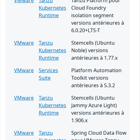
VMware
Tanzu
Tanzu Platform pour
Kubernetes
Cloud Foundry
Runtime
isolation segment
versions antérieures à
6.0.20+LTS-T
VMware
Tanzu
Stemcells (Ubuntu
Kubernetes
Noble) versions
Runtime
antérieures à 1.77.x
VMware
Services
Platform Automation
Suite
Toolkit versions
antérieures à 5.3.2
VMware
Tanzu
Stemcells (Ubuntu
Kubernetes
Jammy Azure Light)
Runtime
versions antérieures à
1.906.x
VMware
Tanzu
Spring Cloud Data Flow