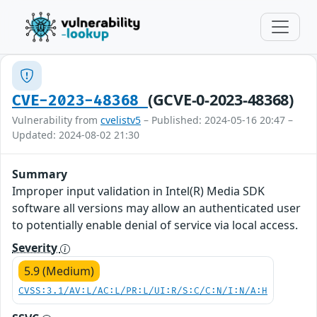
(GCVE-0-2023-48368)
CVE-2023-48368
Vulnerability from
cvelistv5
– Published: 2024-05-16 20:47 –
Updated: 2024-08-02 21:30
Summary
Improper input validation in Intel(R) Media SDK
software all versions may allow an authenticated user
to potentially enable denial of service via local access.
Severity
5.9 (Medium)
CVSS:3.1/AV:L/AC:L/PR:L/UI:R/S:C/C:N/I:N/A:H