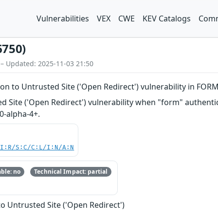
Vulnerabilities
VEX
CWE
KEV Catalogs
Comm
6750)
 – Updated: 2025-11-03 21:50
on to Untrusted Site ('Open Redirect') vulnerability in FOR
d Site ('Open Redirect') vulnerability when "form" authentic
.0-alpha-4+.
UI:R/S:C/C:L/I:N/A:N
ble: no
Technical Impact: partial
to Untrusted Site ('Open Redirect')