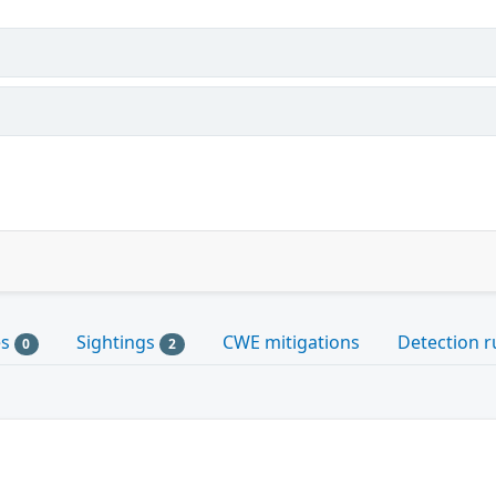
es
Sightings
CWE mitigations
Detection r
0
2