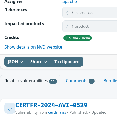
Assigner
apache
References
3 references
Impacted products
1 product
Credits
Claudio Villella
Show details on NVD website
JSON
Share
To clipboard
Related vulnerabilities
Comments
Bundl
11
0
CERTFR-2024-AVI-0529
Vulnerability from
certfr_avis
- Published: - Updated: