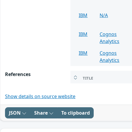
IBM
N/A
IBM
Cognos
Analytics
IBM
Cognos
Analytics
References
TITLE
Show details on source website
JSON
Share
To clipboard