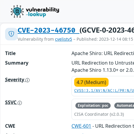
(GCVE-0-2023-4
CVE-2023-46750
Vulnerability from
cvelistv5
– Published: 2023-12-14 08:15
Title
Apache Shiro: URL Redirecti
Summary
URL Redirection to Untruste
Apache Shiro 1.13.0+ or 2.0
Severity
4.7 (Medium)
CVSS:3.1/AV:N/AC:L/PR:N/
SSVC
Exploitation: poc
Automata
CISA Coordinator (v2.0.3)
CWE
CWE-601
- URL Redirection 