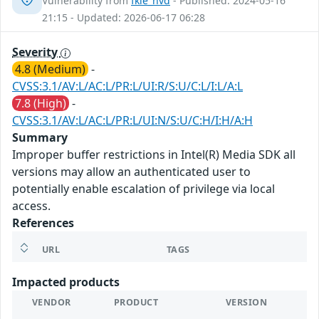
Vulnerability from
fkie_nvd
- Published: 2024-05-16
21:15 - Updated: 2026-06-17 06:28
Severity
4.8 (Medium)
-
CVSS:3.1/AV:L/AC:L/PR:L/UI:R/S:U/C:L/I:L/A:L
7.8 (High)
-
CVSS:3.1/AV:L/AC:L/PR:L/UI:N/S:U/C:H/I:H/A:H
Summary
Improper buffer restrictions in Intel(R) Media SDK all
versions may allow an authenticated user to
potentially enable escalation of privilege via local
access.
References
URL
TAGS
Impacted products
VENDOR
PRODUCT
VERSION