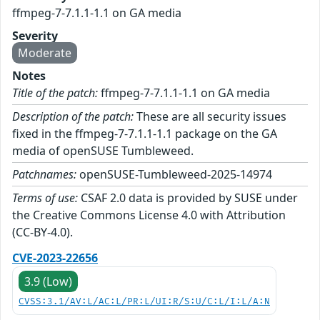
ffmpeg-7-7.1.1-1.1 on GA media
Severity
Moderate
Notes
Title of the patch:
ffmpeg-7-7.1.1-1.1 on GA media
Description of the patch:
These are all security issues
fixed in the ffmpeg-7-7.1.1-1.1 package on the GA
media of openSUSE Tumbleweed.
Patchnames:
openSUSE-Tumbleweed-2025-14974
Terms of use:
CSAF 2.0 data is provided by SUSE under
the Creative Commons License 4.0 with Attribution
(CC-BY-4.0).
CVE-2023-22656
3.9 (Low)
CVSS:3.1/AV:L/AC:L/PR:L/UI:R/S:U/C:L/I:L/A:N