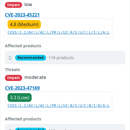
low
Impact
CVE-2023-45221
4.8 (Medium)
CVSS:3.1/AV:L/AC:L/PR:L/UI:R/S:U/C:L/I:L/A:L
Affected products
116 products
Recommended
Threats
moderate
Impact
CVE-2023-47169
3.3 (Low)
CVSS:3.1/AV:L/AC:L/PR:L/UI:N/S:U/C:N/I:N/A:L
Affected products