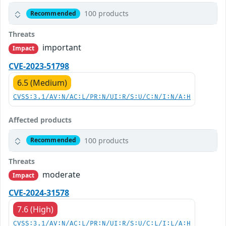
100 products
Recommended
Threats
important
Impact
CVE-2023-51798
6.5 (Medium)
CVSS:3.1/AV:N/AC:L/PR:N/UI:R/S:U/C:N/I:N/A:H
Affected products
100 products
Recommended
Threats
moderate
Impact
CVE-2024-31578
7.6 (High)
CVSS:3.1/AV:N/AC:L/PR:N/UI:R/S:U/C:L/I:L/A:H