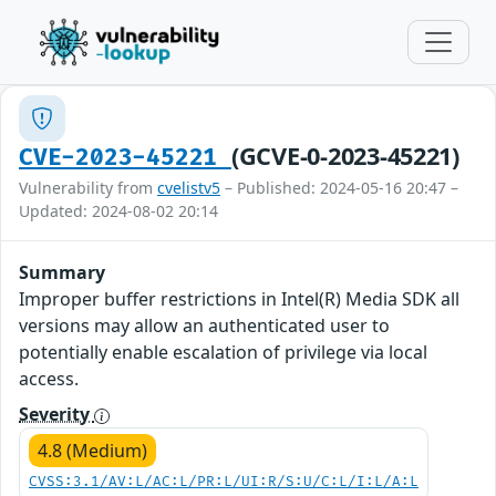
(GCVE-0-2023-45221)
CVE-2023-45221
Vulnerability from
cvelistv5
– Published: 2024-05-16 20:47 –
Updated: 2024-08-02 20:14
Summary
Improper buffer restrictions in Intel(R) Media SDK all
versions may allow an authenticated user to
potentially enable escalation of privilege via local
access.
Severity
4.8 (Medium)
CVSS:3.1/AV:L/AC:L/PR:L/UI:R/S:U/C:L/I:L/A:L