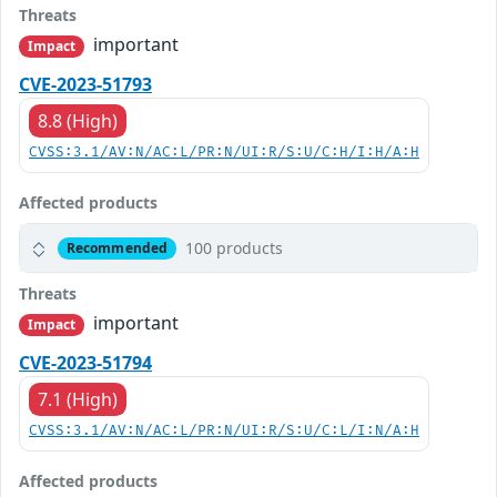
Threats
important
Impact
CVE-2023-51793
8.8 (High)
CVSS:3.1/AV:N/AC:L/PR:N/UI:R/S:U/C:H/I:H/A:H
Affected products
100 products
Recommended
Threats
important
Impact
CVE-2023-51794
7.1 (High)
CVSS:3.1/AV:N/AC:L/PR:N/UI:R/S:U/C:L/I:N/A:H
Affected products