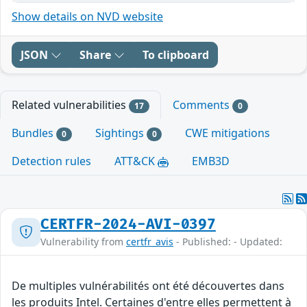
Show details on NVD website
JSON
Share
To clipboard
Related vulnerabilities
Comments
17
0
Bundles
Sightings
CWE mitigations
0
0
Detection rules
ATT&CK
EMB3D
CERTFR-2024-AVI-0397
Vulnerability from
certfr_avis
- Published: - Updated:
De multiples vulnérabilités ont été découvertes dans
les produits Intel. Certaines d'entre elles permettent à