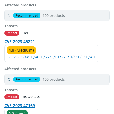
Affected products
100 products
Recommended
Threats
low
Impact
CVE-2023-45221
4.8 (Medium)
CVSS:3.1/AV:L/AC:L/PR:L/UI:R/S:U/C:L/I:L/A:L
Affected products
100 products
Recommended
Threats
moderate
Impact
CVE-2023-47169