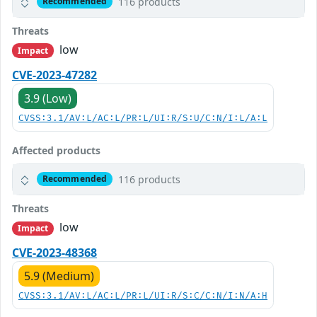
116 products
Recommended
Threats
low
Impact
CVE-2023-47282
3.9 (Low)
CVSS:3.1/AV:L/AC:L/PR:L/UI:R/S:U/C:N/I:L/A:L
Affected products
116 products
Recommended
Threats
low
Impact
CVE-2023-48368
5.9 (Medium)
CVSS:3.1/AV:L/AC:L/PR:L/UI:R/S:C/C:N/I:N/A:H