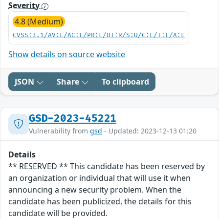
Severity
4.8 (Medium)
CVSS:3.1/AV:L/AC:L/PR:L/UI:R/S:U/C:L/I:L/A:L
Show details on source website
JSON
Share
To clipboard
GSD-2023-45221
Vulnerability from
gsd
- Updated: 2023-12-13 01:20
Details
** RESERVED ** This candidate has been reserved by
an organization or individual that will use it when
announcing a new security problem. When the
candidate has been publicized, the details for this
candidate will be provided.