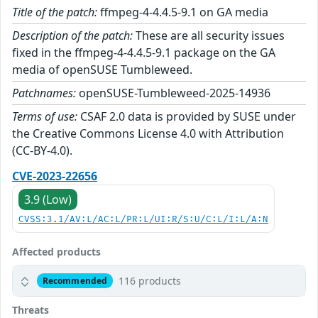
Title of the patch:
ffmpeg-4-4.4.5-9.1 on GA media
Description of the patch:
These are all security issues
fixed in the ffmpeg-4-4.4.5-9.1 package on the GA
media of openSUSE Tumbleweed.
Patchnames:
openSUSE-Tumbleweed-2025-14936
Terms of use:
CSAF 2.0 data is provided by SUSE under
the Creative Commons License 4.0 with Attribution
(CC-BY-4.0).
CVE-2023-22656
3.9 (Low)
CVSS:3.1/AV:L/AC:L/PR:L/UI:R/S:U/C:L/I:L/A:N
Affected products
116 products
Recommended
Threats