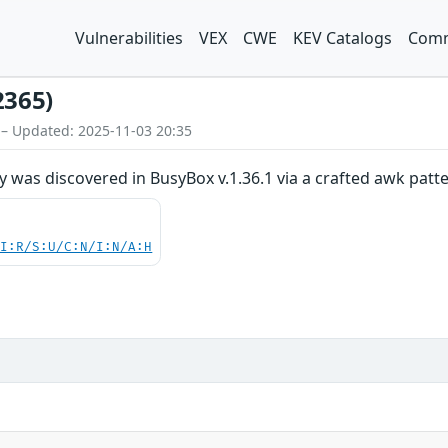
Vulnerabilities
VEX
CWE
KEV Catalogs
Comm
2365)
 – Updated: 2025-11-03 20:35
ty was discovered in BusyBox v.1.36.1 via a crafted awk patt
UI:R/S:U/C:N/I:N/A:H