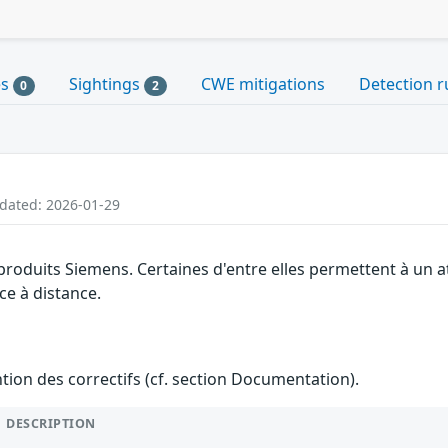
es
Sightings
CWE mitigations
Detection r
0
2
pdated: 2026-01-29
 produits Siemens. Certaines d'entre elles permettent à un
ce à distance.
ention des correctifs (cf. section Documentation).
DESCRIPTION