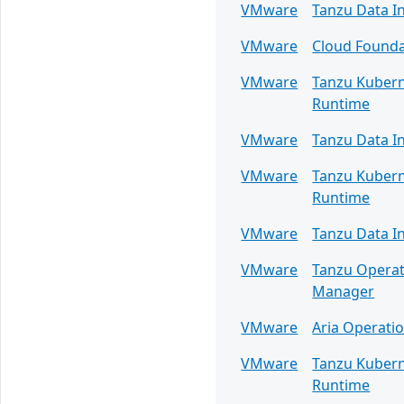
VMware
Tanzu Data In
VMware
Cloud Founda
VMware
Tanzu Kuber
Runtime
VMware
Tanzu Data In
VMware
Tanzu Kuber
Runtime
VMware
Tanzu Data In
VMware
Tanzu Operat
Manager
VMware
Aria Operati
VMware
Tanzu Kuber
Runtime