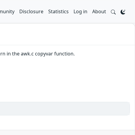
unity
Disclosure
Statistics
Log in
About
ern in the awk.c copyvar function.