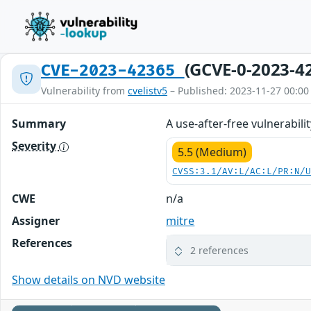
(GCVE-0-2023-4
CVE-2023-42365
Vulnerability from
cvelistv5
– Published: 2023-11-27 00:00
Summary
A use-after-free vulnerabili
Severity
5.5 (Medium)
CVSS:3.1/AV:L/AC:L/PR:N/
CWE
n/a
Assigner
mitre
References
2 references
Show details on NVD website