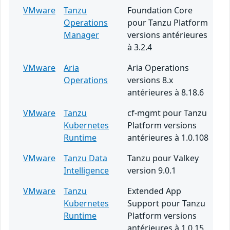
VMware
Tanzu
Foundation Core
Operations
pour Tanzu Platform
Manager
versions antérieures
à 3.2.4
VMware
Aria
Aria Operations
Operations
versions 8.x
antérieures à 8.18.6
VMware
Tanzu
cf-mgmt pour Tanzu
Kubernetes
Platform versions
Runtime
antérieures à 1.0.108
VMware
Tanzu Data
Tanzu pour Valkey
Intelligence
version 9.0.1
VMware
Tanzu
Extended App
Kubernetes
Support pour Tanzu
Runtime
Platform versions
antérieures à 1.0.15