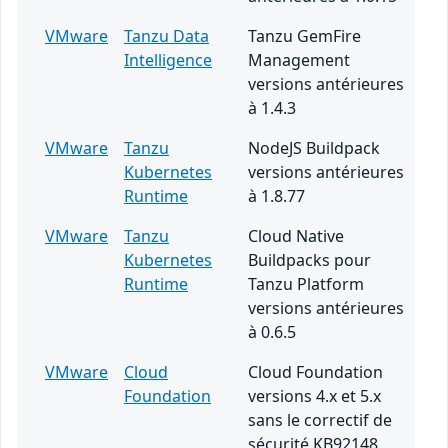
VMware
Tanzu Data
Tanzu GemFire
Intelligence
Management
versions antérieures
à 1.4.3
VMware
Tanzu
NodeJS Buildpack
Kubernetes
versions antérieures
Runtime
à 1.8.77
VMware
Tanzu
Cloud Native
Kubernetes
Buildpacks pour
Runtime
Tanzu Platform
versions antérieures
à 0.6.5
VMware
Cloud
Cloud Foundation
Foundation
versions 4.x et 5.x
sans le correctif de
sécurité KB92148