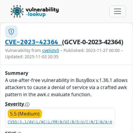
(GCVE-0-2023-42364)
CVE-2023-42364
Vulnerability from
cvelistv5
– Published: 2023-11-27 00:00 –
Updated: 2025-11-03 20:35
Summary
A use-after-free vulnerability in BusyBox v.1.36.1 allows
attackers to cause a denial of service via a crafted awk
pattern in the awk.c evaluate function.
Severity
5.5 (Medium)
CVSS:3.1/AV:L/AC:L/PR:N/UI:R/S:U/C:N/I:N/A:H