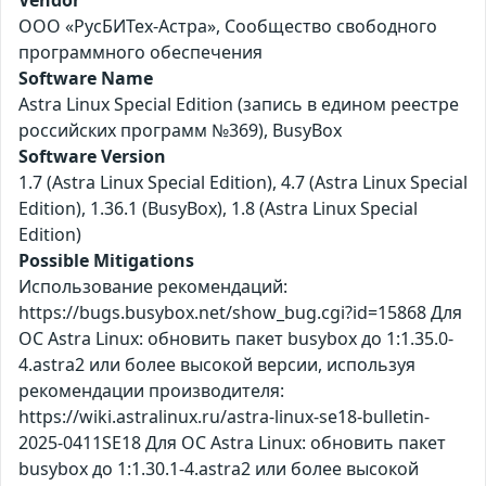
Vendor
ООО «РусБИТех-Астра», Сообщество свободного
программного обеспечения
Software Name
Astra Linux Special Edition (запись в едином реестре
российских программ №369), BusyBox
Software Version
1.7 (Astra Linux Special Edition), 4.7 (Astra Linux Special
Edition), 1.36.1 (BusyBox), 1.8 (Astra Linux Special
Edition)
Possible Mitigations
Использование рекомендаций:
https://bugs.busybox.net/show_bug.cgi?id=15868 Для
ОС Astra Linux: обновить пакет busybox до 1:1.35.0-
4.astra2 или более высокой версии, используя
рекомендации производителя:
https://wiki.astralinux.ru/astra-linux-se18-bulletin-
2025-0411SE18 Для ОС Astra Linux: обновить пакет
busybox до 1:1.30.1-4.astra2 или более высокой