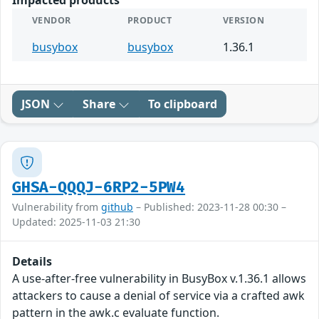
Impacted products
VENDOR
PRODUCT
VERSION
busybox
busybox
1.36.1
JSON
Share
To clipboard
GHSA-QQQJ-6RP2-5PW4
Vulnerability from
github
– Published: 2023-11-28 00:30 –
Updated: 2025-11-03 21:30
Details
A use-after-free vulnerability in BusyBox v.1.36.1 allows
attackers to cause a denial of service via a crafted awk
pattern in the awk.c evaluate function.