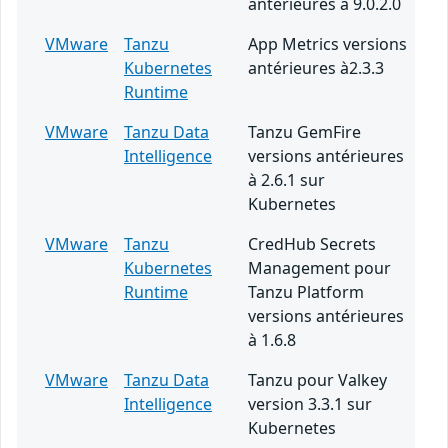
antérieures à 9.0.2.0
VMware
Tanzu
App Metrics versions
Kubernetes
antérieures à2.3.3
Runtime
VMware
Tanzu Data
Tanzu GemFire
Intelligence
versions antérieures
à 2.6.1 sur
Kubernetes
VMware
Tanzu
CredHub Secrets
Kubernetes
Management pour
Runtime
Tanzu Platform
versions antérieures
à 1.6.8
VMware
Tanzu Data
Tanzu pour Valkey
Intelligence
version 3.3.1 sur
Kubernetes