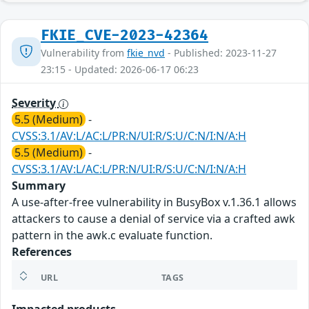
FKIE_CVE-2023-42364
Vulnerability from
fkie_nvd
- Published: 2023-11-27
23:15 - Updated: 2026-06-17 06:23
Severity
5.5 (Medium)
-
CVSS:3.1/AV:L/AC:L/PR:N/UI:R/S:U/C:N/I:N/A:H
5.5 (Medium)
-
CVSS:3.1/AV:L/AC:L/PR:N/UI:R/S:U/C:N/I:N/A:H
Summary
A use-after-free vulnerability in BusyBox v.1.36.1 allows
attackers to cause a denial of service via a crafted awk
pattern in the awk.c evaluate function.
References
URL
TAGS