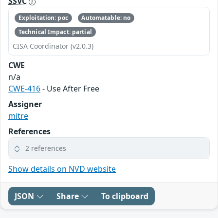
SSVC
Exploitation: poc
Automatable: no
Technical Impact: partial
CISA Coordinator (v2.0.3)
CWE
n/a
CWE-416
- Use After Free
Assigner
mitre
References
2 references
Show details on NVD website
JSON
Share
To clipboard