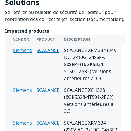
Solutions
Se référer au bulletin de sécurité de l'éditeur pour
l'obtention des correctifs (cf. section Documentation).
Impacted products
VENDOR
PRODUCT
DESCRIPTION
Siemens
SCALANCE
SCALANCE XRM334 (24V
DC, 2x10G, 24xSFP,
8xSFP+) (6GK5334-
5TS01-2AR3) versions
antérieures à 3.3
Siemens
SCALANCE
SCALANCE XCH328
(6GK5328-4TS01-2EC2)
versions antérieures à
3.3
Siemens
SCALANCE
SCALANCE XRM334
(230V AC, 2x10G, 24xSFP,