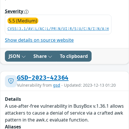
Severity
5.5 (Medium)
CVSS:3.1/AV:L/AC:L/PR:N/UI:R/S:U/C:N/I:N/A:H
Show details on source website
JSON
Share
To clipboard
GSD-2023-42364
Vulnerability from
gsd
- Updated: 2023-12-13 01:20
Details
A use-after-free vulnerability in BusyBox v.1.36.1 allows
attackers to cause a denial of service via a crafted awk
pattern in the awk.c evaluate function.
Aliases