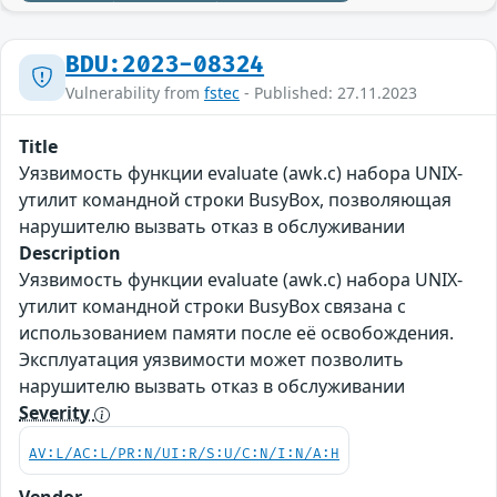
BDU:2023-08324
Vulnerability from
fstec
- Published: 27.11.2023
Title
Уязвимость функции evaluate (awk.c) набора UNIX-
утилит командной строки BusyBox, позволяющая
нарушителю вызвать отказ в обслуживании
Description
Уязвимость функции evaluate (awk.c) набора UNIX-
утилит командной строки BusyBox связана с
использованием памяти после её освобождения.
Эксплуатация уязвимости может позволить
нарушителю вызвать отказ в обслуживании
Severity
AV:L/AC:L/PR:N/UI:R/S:U/C:N/I:N/A:H