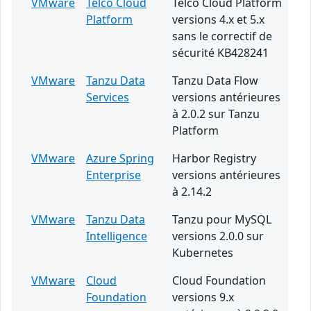
VMware
Telco Cloud
Telco Cloud Platform
Platform
versions 4.x et 5.x
sans le correctif de
sécurité KB428241
VMware
Tanzu Data
Tanzu Data Flow
Services
versions antérieures
à 2.0.2 sur Tanzu
Platform
VMware
Azure Spring
Harbor Registry
Enterprise
versions antérieures
à 2.14.2
VMware
Tanzu Data
Tanzu pour MySQL
Intelligence
versions 2.0.0 sur
Kubernetes
VMware
Cloud
Cloud Foundation
Foundation
versions 9.x