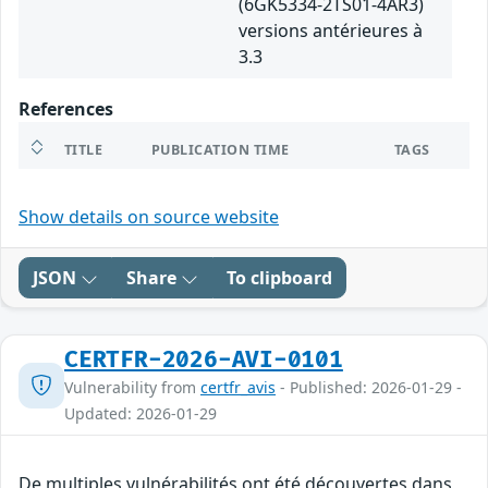
(6GK5334-2TS01-4AR3)
versions antérieures à
3.3
References
TITLE
PUBLICATION TIME
TAGS
Show details on source website
JSON
Share
To clipboard
CERTFR-2026-AVI-0101
Vulnerability from
certfr_avis
- Published: 2026-01-29 -
Updated: 2026-01-29
De multiples vulnérabilités ont été découvertes dans