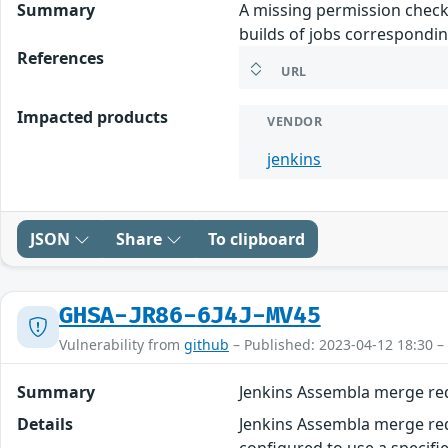
Summary
A missing permission check 
builds of jobs correspondin
References
URL
Impacted products
VENDOR
jenkins
JSON
Share
To clipboard
GHSA-JR86-6J4J-MV45
Vulnerability from
github
– Published: 2023-04-12 18:30 –
Summary
Jenkins Assembla merge req
Details
Jenkins Assembla merge re
configured to use a specifi