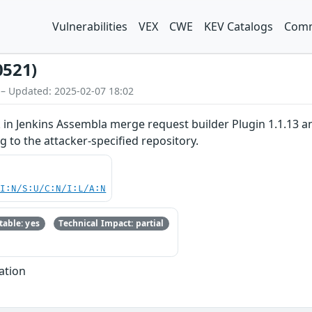
Vulnerabilities
VEX
CWE
KEV Catalogs
Comm
0521)
 – Updated: 2025-02-07 18:02
in Jenkins Assembla merge request builder Plugin 1.1.13 an
g to the attacker-specified repository.
UI:N/S:U/C:N/I:L/A:N
able: yes
Technical Impact: partial
ation