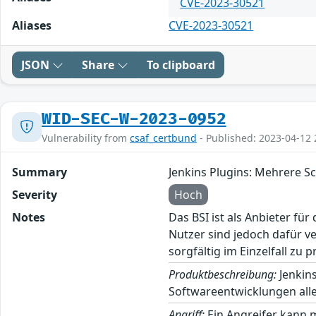
CVE-2023-30521
Aliases
CVE-2023-30521
JSON
Share
To clipboard
WID-SEC-W-2023-0952
Vulnerability from
csaf_certbund
- Published: 2023-04-12 
Summary
Jenkins Plugins: Mehrere S
Severity
Hoch
Notes
Das BSI ist als Anbieter fü
Nutzer sind jedoch dafür v
sorgfältig im Einzelfall zu p
Produktbeschreibung:
Jenkins
Softwareentwicklungen alle
Angriff:
Ein Angreifer kann 