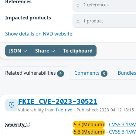
References
2 references
Impacted products
1 product
Show details on NVD website
JSON
Share
To clipboard
Related vulnerabilities
Comments
Bundle
4
0
FKIE_CVE-2023-30521
Vulnerability from
fkie_nvd
- Published: 2023-04-12 18:15 
Severity
5.3 (Medium)
-
CVSS:3.1/AV
5.3 (Medium)
-
CVSS:3.1/AV