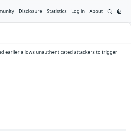
unity
Disclosure
Statistics
Log in
About
d earlier allows unauthenticated attackers to trigger