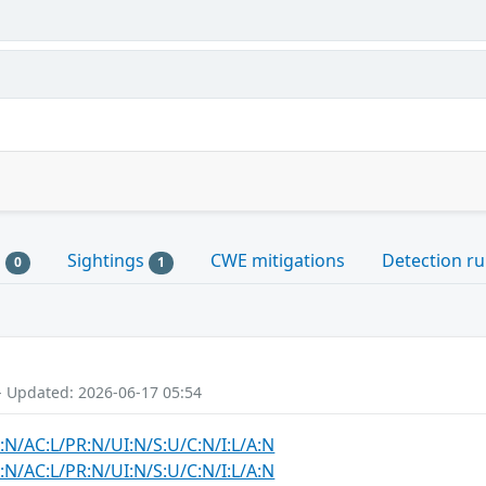
s
Sightings
CWE mitigations
Detection ru
0
1
- Updated: 2026-06-17 05:54
:N/AC:L/PR:N/UI:N/S:U/C:N/I:L/A:N
:N/AC:L/PR:N/UI:N/S:U/C:N/I:L/A:N