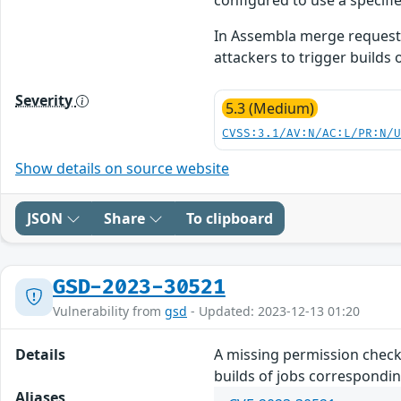
In Assembla merge request b
attackers to trigger builds 
Severity
5.3 (Medium)
CVSS:3.1/AV:N/AC:L/PR:N/
Show details on source website
JSON
Share
To clipboard
GSD-2023-30521
Vulnerability from
gsd
- Updated: 2023-12-13 01:20
Details
A missing permission check 
builds of jobs correspondin
Aliases