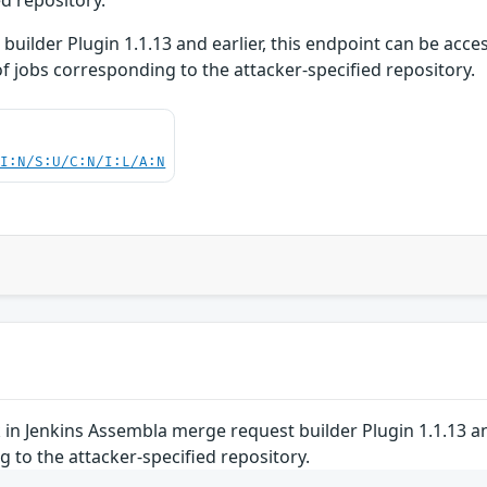
uilder Plugin 1.1.13 and earlier, this endpoint can be acc
of jobs corresponding to the attacker-specified repository.
UI:N/S:U/C:N/I:L/A:N
in Jenkins Assembla merge request builder Plugin 1.1.13 an
g to the attacker-specified repository.