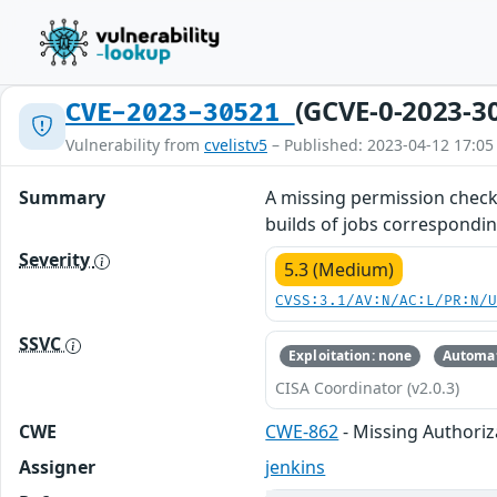
(GCVE-0-2023-3
CVE-2023-30521
Vulnerability from
cvelistv5
– Published: 2023-04-12 17:05
Summary
A missing permission check 
builds of jobs correspondin
Severity
5.3 (Medium)
CVSS:3.1/AV:N/AC:L/PR:N/
SSVC
Exploitation: none
Automat
CISA Coordinator (v2.0.3)
CWE
CWE-862
- Missing Authoriz
Assigner
jenkins