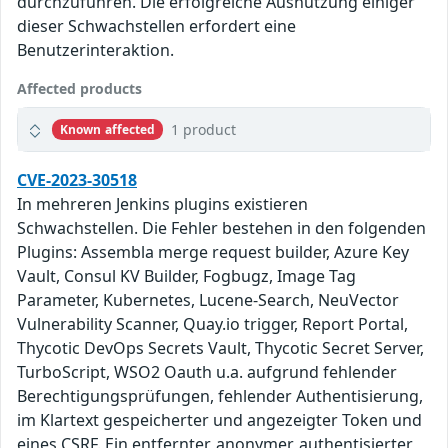
durchzuführen. Die erfolgreiche Ausnutzung einiger
dieser Schwachstellen erfordert eine
Benutzerinteraktion.
Affected products
1 product
Known affected
CVE-2023-30518
In mehreren Jenkins plugins existieren
Schwachstellen. Die Fehler bestehen in den folgenden
Plugins: Assembla merge request builder, Azure Key
Vault, Consul KV Builder, Fogbugz, Image Tag
Parameter, Kubernetes, Lucene-Search, NeuVector
Vulnerability Scanner, Quay.io trigger, Report Portal,
Thycotic DevOps Secrets Vault, Thycotic Secret Server,
TurboScript, WSO2 Oauth u.a. aufgrund fehlender
Berechtigungsprüfungen, fehlender Authentisierung,
im Klartext gespeicherter und angezeigter Token und
eines CSRF. Ein entfernter, anonymer, authentisierter