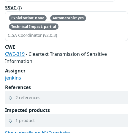
SSVC
Exploitation: none
Automatable: yes
Technical Impact: partial
CISA Coordinator (v2.0.3)
CWE
CWE-319
- Cleartext Transmission of Sensitive
Information
Assigner
jenkins
References
2 references
Impacted products
1 product
Show details on NVD website