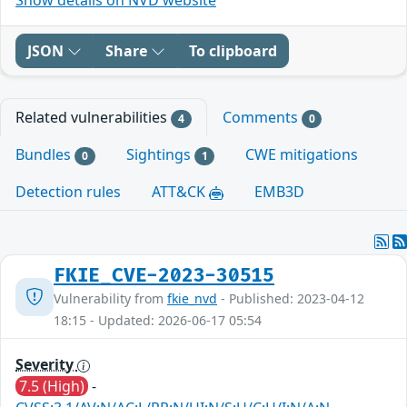
JSON
Share
To clipboard
Related vulnerabilities
Comments
4
0
Bundles
Sightings
CWE mitigations
0
1
Detection rules
ATT&CK
EMB3D
FKIE_CVE-2023-30515
Vulnerability from
fkie_nvd
- Published: 2023-04-12
18:15 - Updated: 2026-06-17 05:54
Severity
7.5 (High)
-