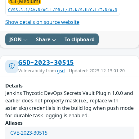
4.3 (Medium)
CVSS:3.1/AV:N/AC:L/PR:L/UI:N/S:U/C:L/I:N/A:N
Show details on source website
JSON
Share
To clipboard
GSD-2023-30515
Vulnerability from
gsd
- Updated: 2023-12-13 01:20
Details
Jenkins Thycotic DevOps Secrets Vault Plugin 1.0.0 and
earlier does not properly mask (i.e., replace with
asterisks) credentials in the build log when push mode
for durable task logging is enabled.
Aliases
CVE-2023-30515