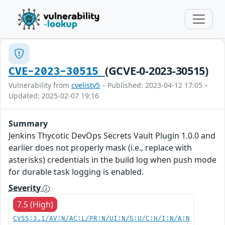
(GCVE-0-2023-30515)
CVE-2023-30515
Vulnerability from
cvelistv5
– Published: 2023-04-12 17:05 –
Updated: 2025-02-07 19:16
Summary
Jenkins Thycotic DevOps Secrets Vault Plugin 1.0.0 and
earlier does not properly mask (i.e., replace with
asterisks) credentials in the build log when push mode
for durable task logging is enabled.
Severity
7.5 (High)
CVSS:3.1/AV:N/AC:L/PR:N/UI:N/S:U/C:H/I:N/A:N