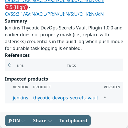
CVSS:3.1/AV:N/AC:L/PR:N/UI:N/S:U/C:H/I:N/A:N
7.5 (High)
-
CVSS:3.1/AV:N/AC:L/PR:N/UI:N/S:U/C:H/I:N/A:N
Summary
Jenkins Thycotic DevOps Secrets Vault Plugin 1.0.0 and
earlier does not properly mask (i.e., replace with
asterisks) credentials in the build log when push mode
for durable task logging is enabled.
References
URL
TAGS
Impacted products
VENDOR
PRODUCT
VERSION
jenkins
thycotic_devops_secrets_vault
*
JSON
Share
To clipboard