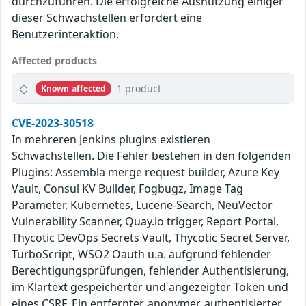
durchzuführen. Die erfolgreiche Ausnutzung einiger
dieser Schwachstellen erfordert eine
Benutzerinteraktion.
Affected products
1 product
Known affected
CVE-2023-30518
In mehreren Jenkins plugins existieren
Schwachstellen. Die Fehler bestehen in den folgenden
Plugins: Assembla merge request builder, Azure Key
Vault, Consul KV Builder, Fogbugz, Image Tag
Parameter, Kubernetes, Lucene-Search, NeuVector
Vulnerability Scanner, Quay.io trigger, Report Portal,
Thycotic DevOps Secrets Vault, Thycotic Secret Server,
TurboScript, WSO2 Oauth u.a. aufgrund fehlender
Berechtigungsprüfungen, fehlender Authentisierung,
im Klartext gespeicherter und angezeigter Token und
eines CSRF. Ein entfernter, anonymer, authentisierter