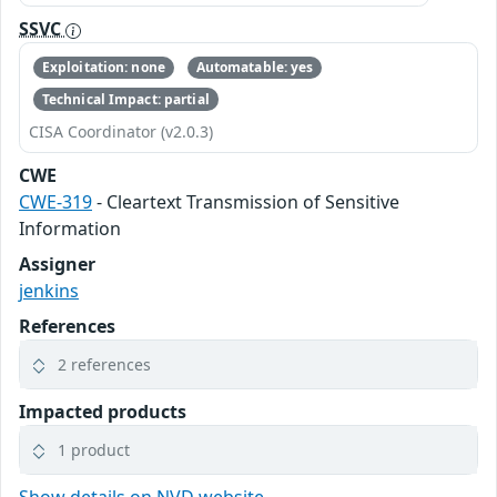
SSVC
Exploitation: none
Automatable: yes
Technical Impact: partial
CISA Coordinator (v2.0.3)
CWE
CWE-319
- Cleartext Transmission of Sensitive
Information
Assigner
jenkins
References
2 references
Impacted products
1 product
Show details on NVD website