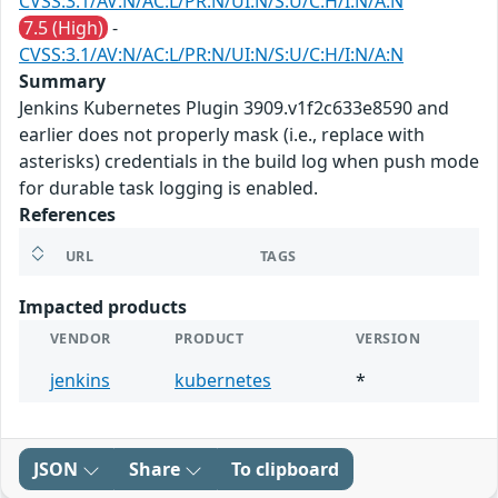
CVSS:3.1/AV:N/AC:L/PR:N/UI:N/S:U/C:H/I:N/A:N
7.5 (High)
-
CVSS:3.1/AV:N/AC:L/PR:N/UI:N/S:U/C:H/I:N/A:N
Summary
Jenkins Kubernetes Plugin 3909.v1f2c633e8590 and
earlier does not properly mask (i.e., replace with
asterisks) credentials in the build log when push mode
for durable task logging is enabled.
References
URL
TAGS
Impacted products
VENDOR
PRODUCT
VERSION
jenkins
kubernetes
*
JSON
Share
To clipboard