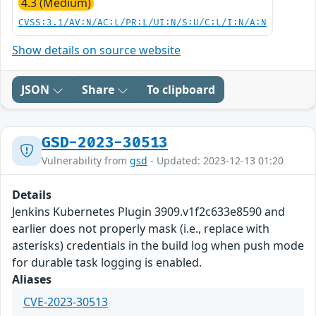
4.3 (Medium)
CVSS:3.1/AV:N/AC:L/PR:L/UI:N/S:U/C:L/I:N/A:N
Show details on source website
JSON
Share
To clipboard
GSD-2023-30513
Vulnerability from
gsd
- Updated: 2023-12-13 01:20
Details
Jenkins Kubernetes Plugin 3909.v1f2c633e8590 and
earlier does not properly mask (i.e., replace with
asterisks) credentials in the build log when push mode
for durable task logging is enabled.
Aliases
CVE-2023-30513