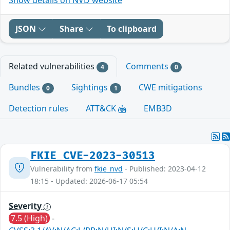
JSON
Share
To clipboard
Related vulnerabilities
Comments
4
0
Bundles
Sightings
CWE mitigations
0
1
Detection rules
ATT&CK
EMB3D
FKIE_CVE-2023-30513
Vulnerability from
fkie_nvd
- Published: 2023-04-12
18:15 - Updated: 2026-06-17 05:54
Severity
7.5 (High)
-