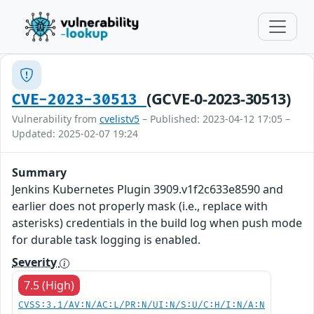
(GCVE-0-2023-30513)
CVE-2023-30513
Vulnerability from
cvelistv5
– Published: 2023-04-12 17:05 –
Updated: 2025-02-07 19:24
Summary
Jenkins Kubernetes Plugin 3909.v1f2c633e8590 and
earlier does not properly mask (i.e., replace with
asterisks) credentials in the build log when push mode
for durable task logging is enabled.
Severity
7.5 (High)
CVSS:3.1/AV:N/AC:L/PR:N/UI:N/S:U/C:H/I:N/A:N