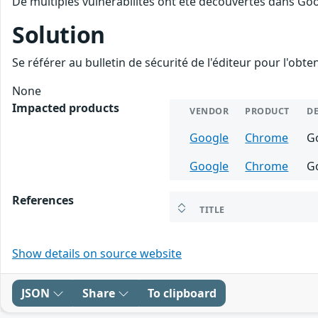
De multiples vulnérabilités ont été découvertes dans Go
Solution
Se référer au bulletin de sécurité de l'éditeur pour l'obt
None
Impacted products
VENDOR
PRODUCT
D
Google
Chrome
Go
Google
Chrome
G
References
TITLE
Show details on source website
JSON
Share
To clipboard