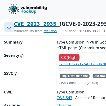
(GCVE-0-2023-29
CVE-2023-2935
Vulnerability from
cvelistv5
– Published: 2023-05-30 21:31
Summary
Type Confusion in V8 in Goo
HTML page. (Chromium secur
Severity
8.8 (High)
CVSS:3.1/AV:N/AC:L/PR:N/
SSVC
Exploitation: none
Automat
CISA Coordinator (v2.0.3)
CWE
Type Confusion
CWE-843
- Access of Resour
Assigner
Chrome