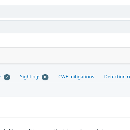
es
Sightings
CWE mitigations
Detection r
2
0