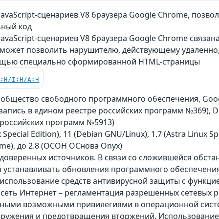
JavaScript-сценариев V8 браузера Google Chrome, позв
ьный код
avaScript-сценариев V8 браузера Google Chrome связана
 может позволить нарушителю, действующему удаленно,
ощью специально сформированной HTML-страницы
C:H/I:H/A:H
ообщество свободного программного обеспечения, Goog
on (запись в едином реестре российских программ №369)
 российских программ №5913)
Special Edition), 11 (Debian GNU/Linux), 1.7 (Astra Linux Spec
ome), до 2.8 (ОСОН ОСнова Оnyx)
 доверенных источников. В связи со сложившейся обст
 устанавливать обновления программного обеспечения 
спользование средств антивирусной защиты с функцией 
сеть Интернет – регламентация разрешенных сетевых ре
ными возможными привилегиями в операционной систем
аружения и предотвращения вторжений. Использование