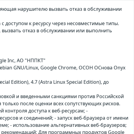
оляющая нарушителю вызвать отказ в обслуживании
 с доступом к ресурсу через несовместимые типы.
 вызвать отказ в обслуживании или выполнить
le Inc, АО "НППКТ"
, Debian GNU/Linux, Google Chrome, ОСОН ОСнова Оnyx
ial Edition), 4.7 (Astra Linux Special Edition), до
ановкой и введенными санкциями против Российской
только после оценки всех сопутствующих рисков.
контроля доступа к веб-ресурсам; -
сурсов и соединений; - запуск веб-браузера от имени
е; - использование альтернативных веб-браузеров;
 рекомендаций: Для программных продуктов Google