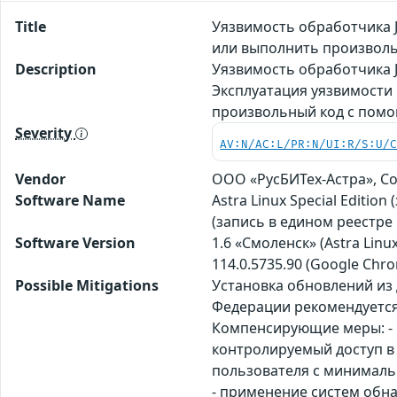
Title
Уязвимость обработчика 
или выполнить произвол
Description
Уязвимость обработчика J
Эксплуатация уязвимости
произвольный код с пом
Severity
AV:N/AC:L/PR:N/UI:R/S:U/
Vendor
ООО «РусБИТех-Астра», С
Software Name
Astra Linux Special Editi
(запись в едином реестре
Software Version
1.6 «Смоленск» (Astra Linux 
114.0.5735.90 (Google Chr
Possible Mitigations
Установка обновлений из
Федерации рекомендуется
Компенсирующие меры: - и
контролируемый доступ в 
пользователя с минималь
- применение систем обн