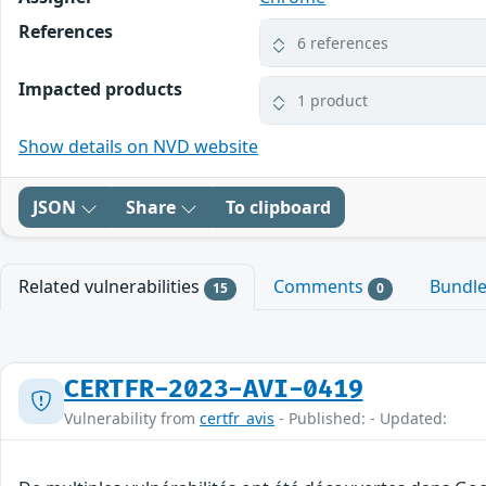
References
6 references
Impacted products
1 product
Show details on NVD website
JSON
Share
To clipboard
Related vulnerabilities
Comments
Bundl
15
0
CERTFR-2023-AVI-0419
Vulnerability from
certfr_avis
- Published: - Updated: