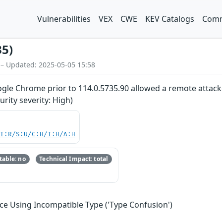
Vulnerabilities
VEX
CWE
KEV Catalogs
Comm
35)
 – Updated: 2025-05-05 15:58
gle Chrome prior to 114.0.5735.90 allowed a remote attacker
ity severity: High)
UI:R/S:U/C:H/I:H/A:H
able: no
Technical Impact: total
ce Using Incompatible Type ('Type Confusion')