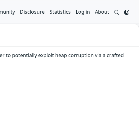
unity
Disclosure
Statistics
Log in
About
 to potentially exploit heap corruption via a crafted