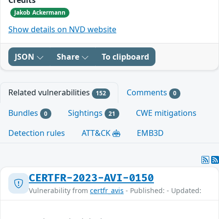
Credits
Jakob Ackermann
Show details on NVD website
JSON
Share
To clipboard
Related vulnerabilities
Comments
152
0
Bundles
Sightings
CWE mitigations
0
21
Detection rules
ATT&CK
EMB3D
CERTFR-2023-AVI-0150
Vulnerability from
certfr_avis
- Published: - Updated: