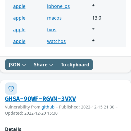
apple
iphone_os
*
apple
macos
13.0
apple
tvos
*
apple
watchos
*
JSON
Share
To clipboard
GHSA-9QWF-RGVM-3VXV
Vulnerability from
github
– Published: 2022-12-15 21:30 –
Updated: 2022-12-20 15:30
Details