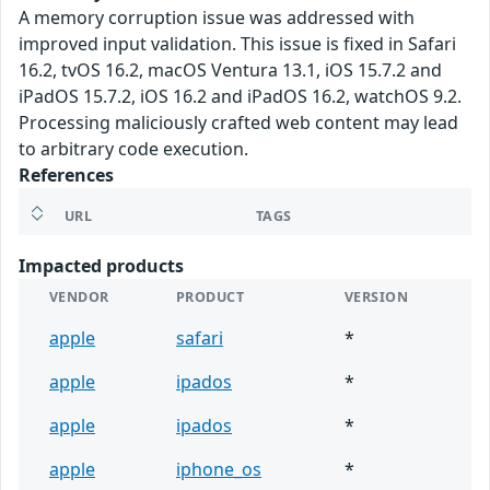
A memory corruption issue was addressed with
improved input validation. This issue is fixed in Safari
16.2, tvOS 16.2, macOS Ventura 13.1, iOS 15.7.2 and
iPadOS 15.7.2, iOS 16.2 and iPadOS 16.2, watchOS 9.2.
Processing maliciously crafted web content may lead
to arbitrary code execution.
References
URL
TAGS
Impacted products
VENDOR
PRODUCT
VERSION
apple
safari
*
apple
ipados
*
apple
ipados
*
apple
iphone_os
*