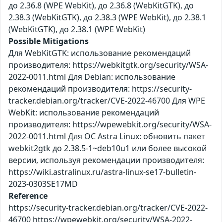
до 2.36.8 (WPE WebKit), до 2.36.8 (WebKitGTK), до
2.38.3 (WebKitGTK), до 2.38.3 (WPE WebKit), до 2.38.1
(WebKitGTK), до 2.38.1 (WPE WebKit)
Possible Mitigations
Для WebKitGTK: использование рекомендаций
производителя: https://webkitgtk.org/security/WSA-
2022-0011.html Для Debian: использование
рекомендаций производителя: https://security-
tracker.debian.org/tracker/CVE-2022-46700 Для WPE
WebKit: использование рекомендаций
производителя: https://wpewebkit.org/security/WSA-
2022-0011.html Для ОС Astra Linux: обновить пакет
webkit2gtk до 2.38.5-1~deb10u1 или более высокой
версии, используя рекомендации производителя:
https://wiki.astralinux.ru/astra-linux-se17-bulletin-
2023-0303SE17MD
Reference
https://security-tracker.debian.org/tracker/CVE-2022-
46700 https://wpewebkit.org/security/WSA-2022-