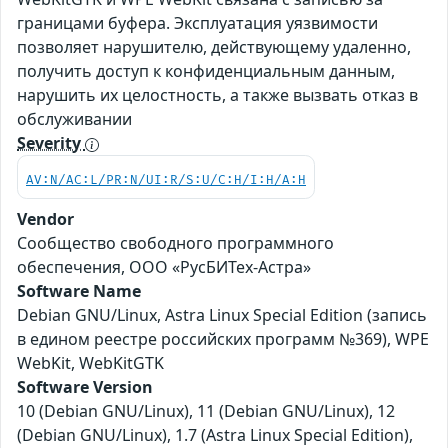
границами буфера. Эксплуатация уязвимости
позволяет нарушителю, действующему удаленно,
получить доступ к конфиденциальным данным,
нарушить их целостность, а также вызвать отказ в
обслуживании
Severity
AV:N/AC:L/PR:N/UI:R/S:U/C:H/I:H/A:H
Vendor
Сообщество свободного программного
обеспечения, ООО «РусБИТех-Астра»
Software Name
Debian GNU/Linux, Astra Linux Special Edition (запись
в едином реестре российских программ №369), WPE
WebKit, WebKitGTK
Software Version
10 (Debian GNU/Linux), 11 (Debian GNU/Linux), 12
(Debian GNU/Linux), 1.7 (Astra Linux Special Edition),