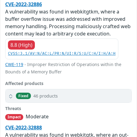
CVE-2022-32886
A vulnerability was found in webkitgtkm, where a
buffer overflow issue was addressed with improved
memory handling. Processing maliciously crafted web
content may lead to arbitrary code execution.
8.8 (High)
CVSS:3.1/AV:N/AC:L/PR:N/UI:R/S:U/C:H/I:H/A:H
CWE-119
- Improper Restriction of Operations within the
Bounds of a Memory Buffer
Affected products
46 products
Fixed
Threats
Moderate
Impact
CVE-2022-32888
A vulnerability was found in webkitgtk, where an out-