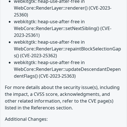
webkitgtk: heap-use-after-free in
WebCore::RenderLayer::renderer() (CVE-2023-
25360)
webkitgtk: heap-use-after-free in
WebCore::RenderLayer::setNextSibling() (CVE-
2023-25361)
webkitgtk: heap-use-after-free in
WebCore::RenderLayer::repaintBlockSelectionGap
s() (CVE-2023-25362)
webkitgtk: heap-use-after-free in
WebCore::RenderLayer::updateDescendantDepen
dentFlags() (CVE-2023-25363)
For more details about the security issue(s), including
the impact, a CVSS score, acknowledgments, and
other related information, refer to the CVE page(s)
listed in the References section.
Additional Changes: