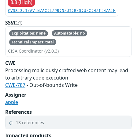
8.8 (High)
CVSS:3.1/AV:N/AC:L/PR:N/UI:R/S:U/C:H/I:H/A:H
SSVC
Exploitation: none
Automatable: no
Technical Impact: total
CISA Coordinator (v2.0.3)
CWE
Processing maliciously crafted web content may lead
to arbitrary code execution
CWE-787
- Out-of-bounds Write
Assigner
apple
References
13 references
Impacted products