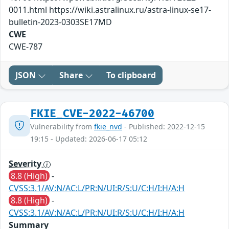
0011.html https://wiki.astralinux.ru/astra-linux-se17-
bulletin-2023-0303SE17MD
CWE
CWE-787
JSON
Share
To clipboard
FKIE_CVE-2022-46700
Vulnerability from
fkie_nvd
- Published: 2022-12-15
19:15 - Updated: 2026-06-17 05:12
Severity
8.8 (High)
-
CVSS:3.1/AV:N/AC:L/PR:N/UI:R/S:U/C:H/I:H/A:H
8.8 (High)
-
CVSS:3.1/AV:N/AC:L/PR:N/UI:R/S:U/C:H/I:H/A:H
Summary