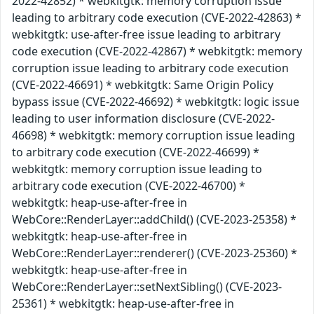
2022-42852) * webkitgtk: memory corruption issue
leading to arbitrary code execution (CVE-2022-42863) *
webkitgtk: use-after-free issue leading to arbitrary
code execution (CVE-2022-42867) * webkitgtk: memory
corruption issue leading to arbitrary code execution
(CVE-2022-46691) * webkitgtk: Same Origin Policy
bypass issue (CVE-2022-46692) * webkitgtk: logic issue
leading to user information disclosure (CVE-2022-
46698) * webkitgtk: memory corruption issue leading
to arbitrary code execution (CVE-2022-46699) *
webkitgtk: memory corruption issue leading to
arbitrary code execution (CVE-2022-46700) *
webkitgtk: heap-use-after-free in
WebCore::RenderLayer::addChild() (CVE-2023-25358) *
webkitgtk: heap-use-after-free in
WebCore::RenderLayer::renderer() (CVE-2023-25360) *
webkitgtk: heap-use-after-free in
WebCore::RenderLayer::setNextSibling() (CVE-2023-
25361) * webkitgtk: heap-use-after-free in