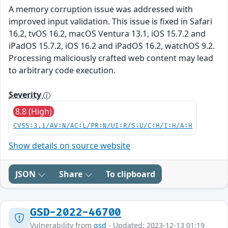
A memory corruption issue was addressed with
improved input validation. This issue is fixed in Safari
16.2, tvOS 16.2, macOS Ventura 13.1, iOS 15.7.2 and
iPadOS 15.7.2, iOS 16.2 and iPadOS 16.2, watchOS 9.2.
Processing maliciously crafted web content may lead
to arbitrary code execution.
Severity
8.8 (High)
CVSS:3.1/AV:N/AC:L/PR:N/UI:R/S:U/C:H/I:H/A:H
Show details on source website
JSON
Share
To clipboard
GSD-2022-46700
Vulnerability from
gsd
- Updated: 2023-12-13 01:19