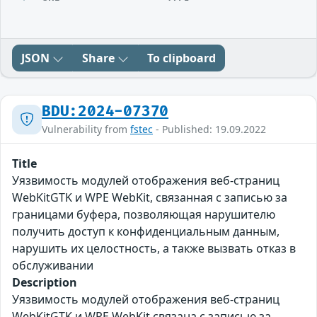
JSON
Share
To clipboard
BDU:2024-07370
Vulnerability from
fstec
- Published: 19.09.2022
Title
Уязвимость модулей отображения веб-страниц
WebKitGTK и WPE WebKit, связанная с записью за
границами буфера, позволяющая нарушителю
получить доступ к конфиденциальным данным,
нарушить их целостность, а также вызвать отказ в
обслуживании
Description
Уязвимость модулей отображения веб-страниц
WebKitGTK и WPE WebKit связана с записью за