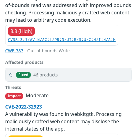
of-bounds read was addressed with improved bounds
checking. Processing maliciously crafted web content
may lead to arbitrary code execution.
8.8 (High)
CVSS:3.1/AV:N/AC:L/PR:N/UI:R/S:U/C:H/I:H/A:H
CWE-787
- Out-of-bounds Write
Affected products
46 products
Fixed
Threats
Moderate
Impact
CVE-2022-32923
A vulnerability was found in webkitgtk. Processing
maliciously crafted web content may disclose the
internal states of the app.