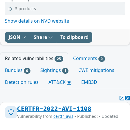
5 products
Show details on NVD website
JSON
Share
To clipboard
Related vulnerabilities
Comments
25
0
Bundles
Sightings
CWE mitigations
0
1
Detection rules
ATT&CK
EMB3D
CERTFR-2022-AVI-1108
Vulnerability from
certfr_avis
- Published: - Updated: