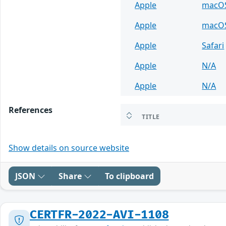
Apple
macO
Apple
macO
Apple
Safari
Apple
N/A
Apple
N/A
References
TITLE
Show details on source website
JSON
Share
To clipboard
CERTFR-2022-AVI-1108