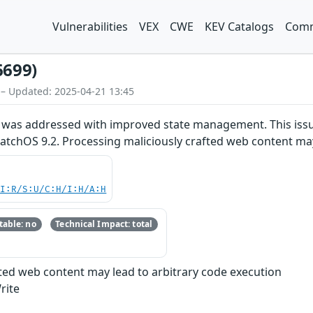
Vulnerabilities
VEX
CWE
KEV Catalogs
Comm
6699)
 – Updated: 2025-04-21 13:45
was addressed with improved state management. This issue i
atchOS 9.2. Processing maliciously crafted web content may
UI:R/S:U/C:H/I:H/A:H
able: no
Technical Impact: total
fted web content may lead to arbitrary code execution
rite