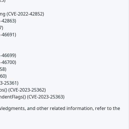
ng (CVE-2022-42852)
2-42863)
7)
2-46691)
2-46699)
2-46700)
58)
60)
23-25361)
ps() (CVE-2023-25362)
dentFlags() (CVE-2023-25363)
owledgments, and other related information, refer to the