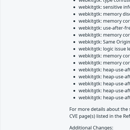
webkitgtk: sensitive in
webkitgtk: memory dis
webkitgtk: memory corr
webkitgtk: use-after-fr
webkitgtk: memory corr
webkitgtk: Same Origin
webkitgtk: logic issue 
webkitgtk: memory corr
webkitgtk: memory corr
webkitgtk: heap-use-af
webkitgtk: heap-use-af
webkitgtk: heap-use-af
webkitgtk: heap-use-af
webkitgtk: heap-use-a
For more details about the 
CVE page(s) listed in the Re
Additional Changes: