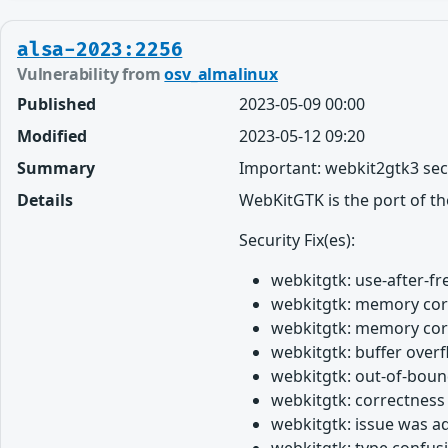
alsa-2023:2256
Vulnerability from
osv_almalinux
Published
2023-05-09 00:00
Modified
2023-05-12 09:20
Summary
Important: webkit2gtk3 sec
Details
WebKitGTK is the port of t
Security Fix(es):
webkitgtk: use-after-fr
webkitgtk: memory corr
webkitgtk: memory corr
webkitgtk: buffer ove
webkitgtk: out-of-bou
webkitgtk: correctness
webkitgtk: issue was a
webkitgtk: type confusi