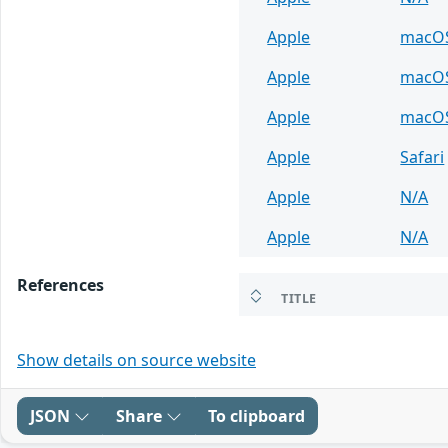
Apple
macO
Apple
macO
Apple
macO
Apple
Safari
Apple
N/A
Apple
N/A
References
TITLE
Show details on source website
JSON
Share
To clipboard