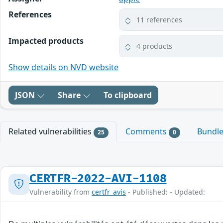
References
11 references
Impacted products
4 products
Show details on NVD website
JSON
Share
To clipboard
Related vulnerabilities
Comments
Bundl
25
0
CERTFR-2022-AVI-1108
Vulnerability from
certfr_avis
- Published: - Updated: