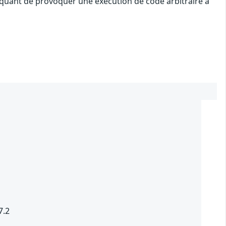
taquant de provoquer une exécution de code arbitraire à
7.2