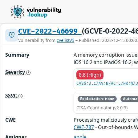
(GCVE-0-2022-4
CVE-2022-46699
Vulnerability from
cvelistv5
– Published: 2022-12-15 00:00
Summary
A memory corruption issue 
iOS 16.2 and iPadOS 16.2, w
Severity
8.8 (High)
CVSS:3.1/AV:N/AC:L/PR:N/
SSVC
Exploitation: none
Automat
CISA Coordinator (v2.0.3)
CWE
Processing maliciously cra
CWE-787
- Out-of-bounds W
Assigner
apple