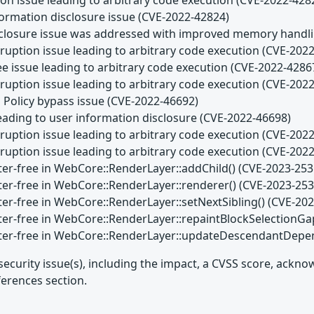
formation disclosure issue (CVE-2022-42824)
closure issue was addressed with improved memory handli
uption issue leading to arbitrary code execution (CVE-202
ee issue leading to arbitrary code execution (CVE-2022-4286
uption issue leading to arbitrary code execution (CVE-202
 Policy bypass issue (CVE-2022-46692)
leading to user information disclosure (CVE-2022-46698)
uption issue leading to arbitrary code execution (CVE-202
uption issue leading to arbitrary code execution (CVE-202
ter-free in WebCore::RenderLayer::addChild() (CVE-2023-253
ter-free in WebCore::RenderLayer::renderer() (CVE-2023-253
ter-free in WebCore::RenderLayer::setNextSibling() (CVE-20
ter-free in WebCore::RenderLayer::repaintBlockSelectionGa
fter-free in WebCore::RenderLayer::updateDescendantDepen
security issue(s), including the impact, a CVSS score, ackn
ferences section.