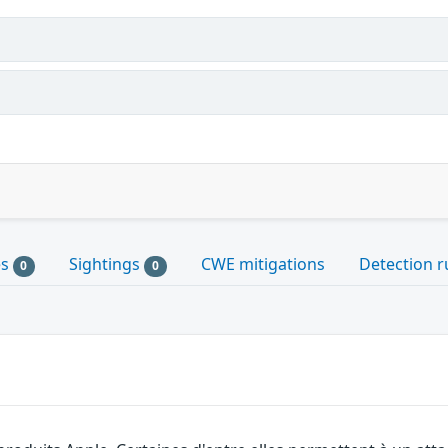
es
Sightings
CWE mitigations
Detection r
0
0