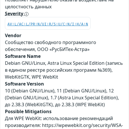
целостность данных
Severity
AV:L/AC:L/PR:N/UI:R/S:U/C:N/I:H/A:N
Vendor
Сообщество свободного программного
обеспечения, ООО «РусБИТех-Астра»
Software Name
Debian GNU/Linux, Astra Linux Special Edition (запись
в едином реестре российских программ №369),
WebKitGTK, WPE WebKit
Software Version
10 (Debian GNU/Linux), 11 (Debian GNU/Linux), 12
(Debian GNU/Linux), 1.7 (Astra Linux Special Edition),
до 2.38.3 (WebKitGTK), до 2.38.3 (WPE WebKit)
Possible Mitigations
Для WPE WebKit: использование рекомендаций
производителя: https://wpewebkit.org/security/WSA-