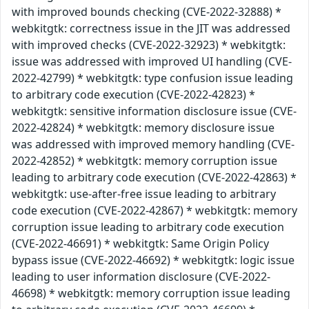
with improved bounds checking (CVE-2022-32888) *
webkitgtk: correctness issue in the JIT was addressed
with improved checks (CVE-2022-32923) * webkitgtk:
issue was addressed with improved UI handling (CVE-
2022-42799) * webkitgtk: type confusion issue leading
to arbitrary code execution (CVE-2022-42823) *
webkitgtk: sensitive information disclosure issue (CVE-
2022-42824) * webkitgtk: memory disclosure issue
was addressed with improved memory handling (CVE-
2022-42852) * webkitgtk: memory corruption issue
leading to arbitrary code execution (CVE-2022-42863) *
webkitgtk: use-after-free issue leading to arbitrary
code execution (CVE-2022-42867) * webkitgtk: memory
corruption issue leading to arbitrary code execution
(CVE-2022-46691) * webkitgtk: Same Origin Policy
bypass issue (CVE-2022-46692) * webkitgtk: logic issue
leading to user information disclosure (CVE-2022-
46698) * webkitgtk: memory corruption issue leading