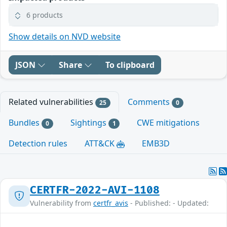
6 products
Show details on NVD website
JSON
Share
To clipboard
Related vulnerabilities
Comments
25
0
Bundles
Sightings
CWE mitigations
0
1
Detection rules
ATT&CK
EMB3D
CERTFR-2022-AVI-1108
Vulnerability from
certfr_avis
- Published: - Updated: