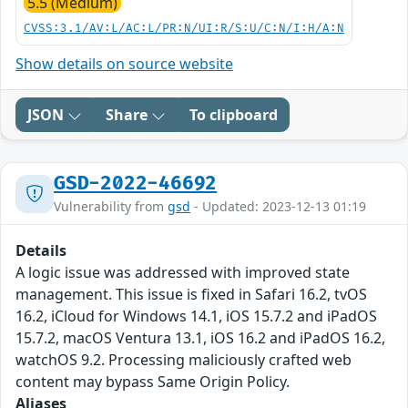
5.5 (Medium)
CVSS:3.1/AV:L/AC:L/PR:N/UI:R/S:U/C:N/I:H/A:N
Show details on source website
JSON
Share
To clipboard
GSD-2022-46692
Vulnerability from
gsd
- Updated: 2023-12-13 01:19
Details
A logic issue was addressed with improved state
management. This issue is fixed in Safari 16.2, tvOS
16.2, iCloud for Windows 14.1, iOS 15.7.2 and iPadOS
15.7.2, macOS Ventura 13.1, iOS 16.2 and iPadOS 16.2,
watchOS 9.2. Processing maliciously crafted web
content may bypass Same Origin Policy.
Aliases