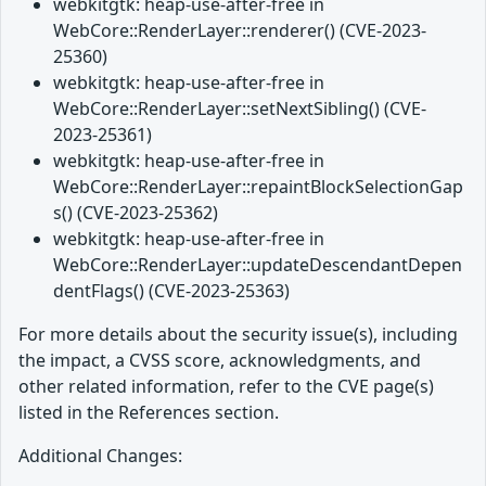
webkitgtk: heap-use-after-free in
WebCore::RenderLayer::renderer() (CVE-2023-
25360)
webkitgtk: heap-use-after-free in
WebCore::RenderLayer::setNextSibling() (CVE-
2023-25361)
webkitgtk: heap-use-after-free in
WebCore::RenderLayer::repaintBlockSelectionGap
s() (CVE-2023-25362)
webkitgtk: heap-use-after-free in
WebCore::RenderLayer::updateDescendantDepen
dentFlags() (CVE-2023-25363)
For more details about the security issue(s), including
the impact, a CVSS score, acknowledgments, and
other related information, refer to the CVE page(s)
listed in the References section.
Additional Changes: