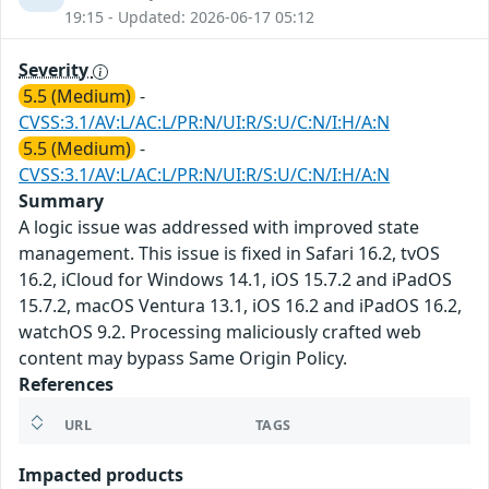
19:15 - Updated: 2026-06-17 05:12
Severity
5.5 (Medium)
-
CVSS:3.1/AV:L/AC:L/PR:N/UI:R/S:U/C:N/I:H/A:N
5.5 (Medium)
-
CVSS:3.1/AV:L/AC:L/PR:N/UI:R/S:U/C:N/I:H/A:N
Summary
A logic issue was addressed with improved state
management. This issue is fixed in Safari 16.2, tvOS
16.2, iCloud for Windows 14.1, iOS 15.7.2 and iPadOS
15.7.2, macOS Ventura 13.1, iOS 16.2 and iPadOS 16.2,
watchOS 9.2. Processing maliciously crafted web
content may bypass Same Origin Policy.
References
URL
TAGS
Impacted products