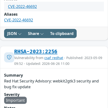
CVE-2022-46692
Aliases
CVE-2022-46692
JSON
Share
To clipboard
RHSA-2023:2256
Vulnerability from
csaf_redhat
- Published: 2023-05-09
09:52 - Updated: 2026-06-26 11:00
Summary
Red Hat Security Advisory: webkit2gtk3 security and
bug fix update
Severity
Important