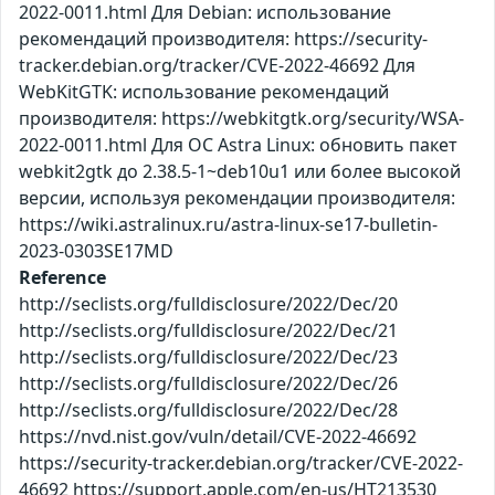
2022-0011.html Для Debian: использование
рекомендаций производителя: https://security-
tracker.debian.org/tracker/CVE-2022-46692 Для
WebKitGTK: использование рекомендаций
производителя: https://webkitgtk.org/security/WSA-
2022-0011.html Для ОС Astra Linux: обновить пакет
webkit2gtk до 2.38.5-1~deb10u1 или более высокой
версии, используя рекомендации производителя:
https://wiki.astralinux.ru/astra-linux-se17-bulletin-
2023-0303SE17MD
Reference
http://seclists.org/fulldisclosure/2022/Dec/20
http://seclists.org/fulldisclosure/2022/Dec/21
http://seclists.org/fulldisclosure/2022/Dec/23
http://seclists.org/fulldisclosure/2022/Dec/26
http://seclists.org/fulldisclosure/2022/Dec/28
https://nvd.nist.gov/vuln/detail/CVE-2022-46692
https://security-tracker.debian.org/tracker/CVE-2022-
46692 https://support.apple.com/en-us/HT213530