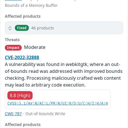
Bounds of a Memory Buffer
Affected products
46 products
Fixed
Threats
Moderate
Impact
CVE-2022-32888
A vulnerability was found in webkitgtk, where an out-
of-bounds read was addressed with improved bounds
checking. Processing maliciously crafted web content
may lead to arbitrary code execution.
8.8 (High)
CVSS:3.1/AV:N/AC:L/PR:N/UI:R/S:U/C:H/I:H/A:H
CWE-787
- Out-of-bounds Write
Affected products