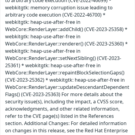
to arbitrary code execution (CVE-2022-46699) *
webkitgtk: memory corruption issue leading to
arbitrary code execution (CVE-2022-46700) *
webkitgtk: heap-use-after-free in
WebCore::RenderLayer::addChild() (CVE-2023-25358) *
webkitgtk: heap-use-after-free in
WebCore::RenderLayer::renderer() (CVE-2023-25360) *
webkitgtk: heap-use-after-free in
WebCore::RenderLayer::setNextSibling() (CVE-2023-
25361) * webkitgtk: heap-use-after-free in
WebCore::RenderLayer::repaintBlockSelectionGaps()
(CVE-2023-25362) * webkitgtk: heap-use-after-free in
WebCore::RenderLayer::updateDescendantDependent
Flags() (CVE-2023-25363) For more details about the
security issue(s), including the impact, a CVSS score,
acknowledgments, and other related information,
refer to the CVE page(s) listed in the References
section. Additional Changes: For detailed information
on changes in this release, see the Red Hat Enterprise