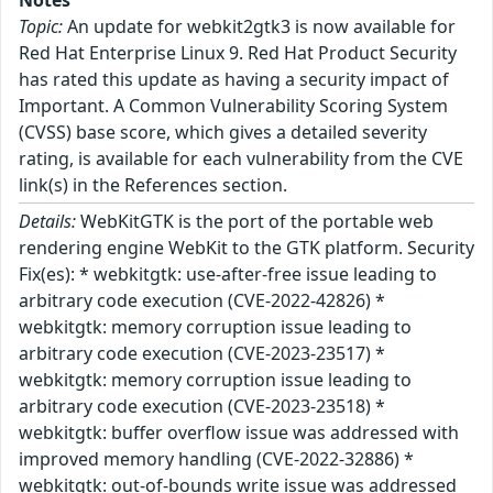
Notes
Topic:
An update for webkit2gtk3 is now available for
Red Hat Enterprise Linux 9. Red Hat Product Security
has rated this update as having a security impact of
Important. A Common Vulnerability Scoring System
(CVSS) base score, which gives a detailed severity
rating, is available for each vulnerability from the CVE
link(s) in the References section.
Details:
WebKitGTK is the port of the portable web
rendering engine WebKit to the GTK platform. Security
Fix(es): * webkitgtk: use-after-free issue leading to
arbitrary code execution (CVE-2022-42826) *
webkitgtk: memory corruption issue leading to
arbitrary code execution (CVE-2023-23517) *
webkitgtk: memory corruption issue leading to
arbitrary code execution (CVE-2023-23518) *
webkitgtk: buffer overflow issue was addressed with
improved memory handling (CVE-2022-32886) *
webkitgtk: out-of-bounds write issue was addressed