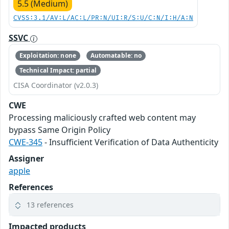
5.5 (Medium)
CVSS:3.1/AV:L/AC:L/PR:N/UI:R/S:U/C:N/I:H/A:N
SSVC
Exploitation: none
Automatable: no
Technical Impact: partial
CISA Coordinator (v2.0.3)
CWE
Processing maliciously crafted web content may
bypass Same Origin Policy
CWE-345
- Insufficient Verification of Data Authenticity
Assigner
apple
References
13 references
Impacted products