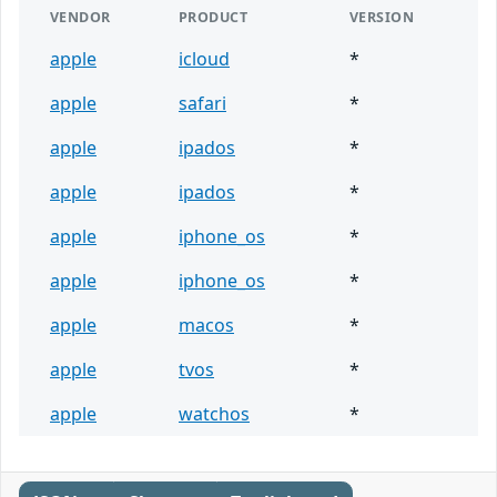
VENDOR
PRODUCT
VERSION
apple
icloud
*
apple
safari
*
apple
ipados
*
apple
ipados
*
apple
iphone_os
*
apple
iphone_os
*
apple
macos
*
apple
tvos
*
apple
watchos
*