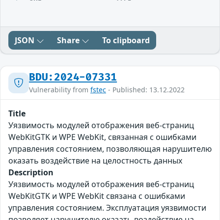
JSON
Share
To clipboard
BDU:2024-07331
Vulnerability from
fstec
- Published: 13.12.2022
Title
Уязвимость модулей отображения веб-страниц
WebKitGTK и WPE WebKit, связанная с ошибками
управления состоянием, позволяющая нарушителю
оказать воздействие на целостность данных
Description
Уязвимость модулей отображения веб-страниц
WebKitGTK и WPE WebKit связана с ошибками
управления состоянием. Эксплуатация уязвимости
позволяет нарушителю оказать воздействие на