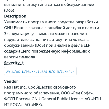
выполнить атаку типа «отказ в обслуживании»
(DoS)
Description
Уязвимость программного средства разработки
GNU Binutils связана с ошибкой доступа к памяти.
Эксплуатация уязвимости может позволить
нарушителю выполнить атаку типа «отказ в
обслуживании» (DoS) при анализе файла ELF,
содержащего поврежденную информацию о
версии символа
Severity
AV:L/AC:L/PR:N/UI:R/S:U/C:N/I:N/A:H
Vendor
Red Hat Inc., Сообщество свободного
программного обеспечения, ООО «Ред Софт»,
ФССП России, GNU General Public License, АО «НТЦ
ИТ РОСА», АО «ИВК»