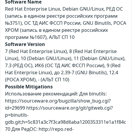
Software Name
Red Hat Enterprise Linux, Debian GNU/Linux, РЕД ОС
(запись в едином реестре российских программ
№3751), ОС ТД АИС ФССП России, GNU Binutils, РОСА
ХРОМ (запись в едином реестре российских
программ №1607), АЛЬТ СП 10
Software Version
7 (Red Hat Enterprise Linux), 8 (Red Hat Enterprise
Linux), 10 (Debian GNU/Linux), 11 (Debian GNU/Linux),
7.3 (РЕД ОС), ИК6 (ОС ТД АИС ФССП России), 9 (Red
Hat Enterprise Linux), до 2.39-7 (GNU Binutils), 12.4
(РОСА ХРОМ), - (АЛЬТ СП 10)
Possible Mitigations
Использование рекомендаций: Для binutils:
https://sourceware.org/bugzilla/show_bug.cgi?
id=29699 https://sourceware.org/git/gitweb.cgi?
p=binutils-
gdb.git;h=5c831a3c7f3ca98d6aba1200353311e1a1f84c
70 Для РедОС: http://repo.red-