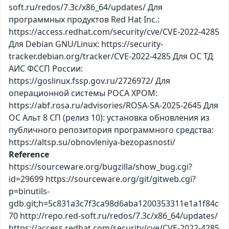
soft.ru/redos/7.3c/x86_64/updates/ Для
программных продуктов Red Hat Inc.:
https://access.redhat.com/security/cve/CVE-2022-4285
Для Debian GNU/Linux: https://security-
tracker.debian.org/tracker/CVE-2022-4285 Для ОС ТД
АИС ФССП России:
https://goslinux.fssp.gov.ru/2726972/ Для
операционной системы РОСА ХРОМ:
https://abf.rosa.ru/advisories/ROSA-SA-2025-2645 Для
ОС Альт 8 СП (релиз 10): установка обновления из
публичного репозитория программного средства:
https://altsp.su/obnovleniya-bezopasnosti/
Reference
https://sourceware.org/bugzilla/show_bug.cgi?
id=29699 https://sourceware.org/git/gitweb.cgi?
p=binutils-
gdb.git;h=5c831a3c7f3ca98d6aba1200353311e1a1f84c
70 http://repo.red-soft.ru/redos/7.3c/x86_64/updates/
https://access.redhat.com/security/cve/CVE-2022-4285