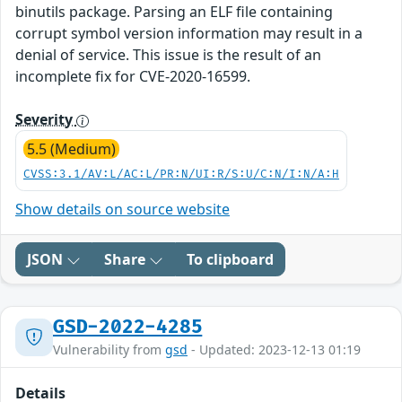
binutils package. Parsing an ELF file containing
corrupt symbol version information may result in a
denial of service. This issue is the result of an
incomplete fix for CVE-2020-16599.
Severity
5.5 (Medium)
CVSS:3.1/AV:L/AC:L/PR:N/UI:R/S:U/C:N/I:N/A:H
Show details on source website
JSON
Share
To clipboard
GSD-2022-4285
Vulnerability from
gsd
- Updated: 2023-12-13 01:19
Details