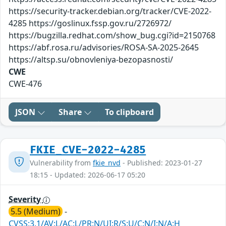
https://security-tracker.debian.org/tracker/CVE-2022-
4285 https://goslinux.fssp.gov.ru/2726972/
https://bugzilla.redhat.com/show_bug.cgi?id=2150768
https://abf.rosa.ru/advisories/ROSA-SA-2025-2645
https://altsp.su/obnovleniya-bezopasnosti/
CWE
CWE-476
JSON
Share
To clipboard
FKIE_CVE-2022-4285
Vulnerability from
fkie_nvd
- Published: 2023-01-27
18:15 - Updated: 2026-06-17 05:20
Severity
5.5 (Medium)
-
CVSS:3.1/AV:L/AC:L/PR:N/UI:R/S:U/C:N/I:N/A:H