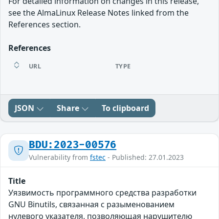
For detailed information on changes in this release,
see the AlmaLinux Release Notes linked from the
References section.
References
URL
TYPE
JSON
Share
To clipboard
BDU:2023-00576
Vulnerability from
fstec
- Published: 27.01.2023
Title
Уязвимость программного средства разработки
GNU Binutils, связанная с разыменованием
нулевого указателя, позволяющая нарушителю