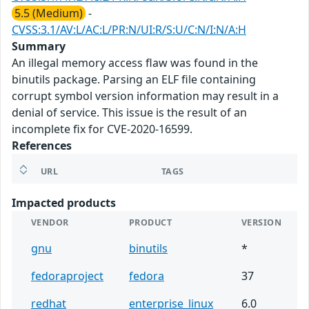
5.5 (Medium)
-
CVSS:3.1/AV:L/AC:L/PR:N/UI:R/S:U/C:N/I:N/A:H
Summary
An illegal memory access flaw was found in the
binutils package. Parsing an ELF file containing
corrupt symbol version information may result in a
denial of service. This issue is the result of an
incomplete fix for CVE-2020-16599.
References
URL
TAGS
Impacted products
VENDOR
PRODUCT
VERSION
gnu
binutils
*
fedoraproject
fedora
37
redhat
enterprise_linux
6.0