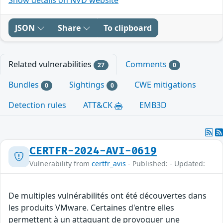
JSON
Share
To clipboard
Related vulnerabilities
Comments
27
0
Bundles
Sightings
CWE mitigations
0
0
Detection rules
ATT&CK
EMB3D
CERTFR-2024-AVI-0619
Vulnerability from
certfr_avis
- Published: - Updated:
De multiples vulnérabilités ont été découvertes dans
les produits VMware. Certaines d'entre elles
permettent à un attaquant de provoquer une