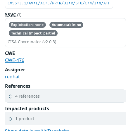
CVSS:3.1/AV:L/AC:L/PR:N/UI:R/S:U/C:N/I:N/A:H
SSVC
Exploitation: none
Automatable: no
Technical Impact: partial
CISA Coordinator (v2.0.3)
CWE
CWE-476
Assigner
redhat
References
4 references
Impacted products
1 product
Show details on NVD website