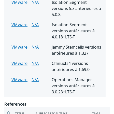
VMware
N/A
Isolation Segment
versions 5.x antérieures à
5.0.8
VMware
N/A
Isolation Segment
versions antérieures à
4.0.18+LTS-T
VMware
N/A
Jammy Stemcells versions
antérieures à 1.327
VMware
N/A
Cflinuxfs4 versions
antérieures à 1.69.0
VMware
N/A
Operations Manager
versions antérieures à
3.0.23+LTS-T
References
TITLE
PUBLICATION TIME
TAGS