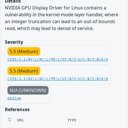
Details
NVIDIA GPU Display Driver for Linux contains a
vulnerability in the kernel mode layer handler, where
an integer truncation can lead to an out-of-bounds
read, which may lead to denial of service.
Severity
5.5 (Medium)
CVSS:3.1/AV:L/AC:L/PR:L/UI:N/S:U/C:N/I:N/A:H
5.5 (Medium)
CVSS:3.1/AV:L/AC:L/PR:L/UI:N/S:U/C:N/I:N/A:H
N/A (UNKNOWN)
medium
References
URL
TYPE