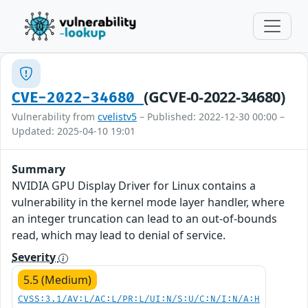
(GCVE-0-2022-34680)
CVE-2022-34680
Vulnerability from
cvelistv5
– Published: 2022-12-30 00:00 –
Updated: 2025-04-10 19:01
Summary
NVIDIA GPU Display Driver for Linux contains a
vulnerability in the kernel mode layer handler, where
an integer truncation can lead to an out-of-bounds
read, which may lead to denial of service.
Severity
5.5 (Medium)
CVSS:3.1/AV:L/AC:L/PR:L/UI:N/S:U/C:N/I:N/A:H