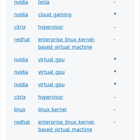
nvidia
tesla
-
nvidia
cloud_gaming
*
citrix
hypervisor
-
redhat
enterprise_linux_kernel-
-
based_virtual_machine
nvidia
virtual_gpu
*
nvidia
virtual_gpu
*
nvidia
virtual_gpu
*
citrix
hypervisor
-
linux
linux_kernel
-
redhat
enterprise_linux_kernel-
-
based_virtual_machine