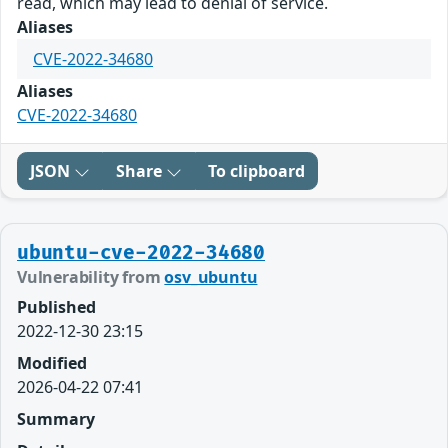
read, which may lead to denial of service.
Aliases
CVE-2022-34680
Aliases
CVE-2022-34680
JSON
Share
To clipboard
ubuntu-cve-2022-34680
Vulnerability from
osv_ubuntu
Published
2022-12-30 23:15
Modified
2026-04-22 07:41
Summary