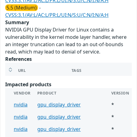
CVSS:3.1/AV:L/AC:L/PR:L/UI:N/S:U/C:N/I:N/A:H
5.5 (Medium)
-
CVSS:3.1/AV:L/AC:L/PR:L/UI:N/S:U/C:N/I:N/A:H
Summary
NVIDIA GPU Display Driver for Linux contains a
vulnerability in the kernel mode layer handler, where
an integer truncation can lead to an out-of-bounds
read, which may lead to denial of service.
References
URL
TAGS
Impacted products
VENDOR
PRODUCT
VERSION
nvidia
gpu_display_driver
*
nvidia
gpu_display_driver
*
nvidia
gpu_display_driver
*