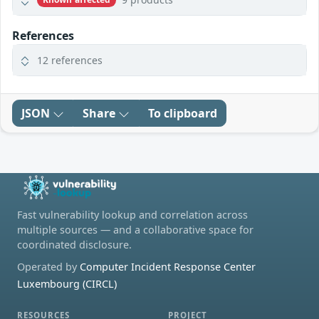
References
12 references
JSON
Share
To clipboard
Fast vulnerability lookup and correlation across
multiple sources — and a collaborative space for
coordinated disclosure.
Operated by
Computer Incident Response Center
Luxembourg (CIRCL)
RESOURCES
PROJECT