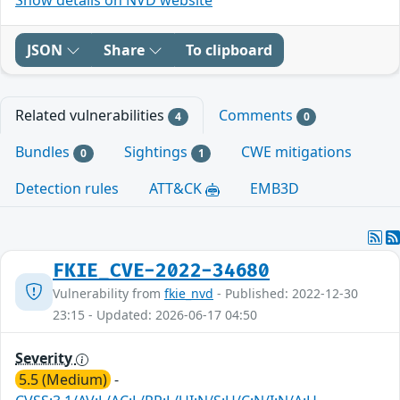
JSON
Share
To clipboard
Related vulnerabilities
Comments
4
0
Bundles
Sightings
CWE mitigations
0
1
Detection rules
ATT&CK
EMB3D
FKIE_CVE-2022-34680
Vulnerability from
fkie_nvd
- Published: 2022-12-30
23:15 - Updated: 2026-06-17 04:50
Severity
5.5 (Medium)
-