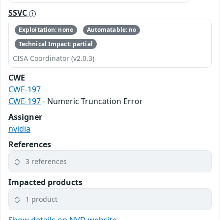
SSVC
Exploitation: none
Automatable: no
Technical Impact: partial
CISA Coordinator (v2.0.3)
CWE
CWE-197
CWE-197
- Numeric Truncation Error
Assigner
nvidia
References
3 references
Impacted products
1 product
Show details on NVD website