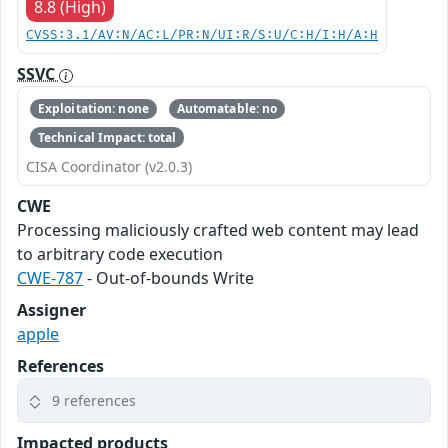
8.8 (High)
CVSS:3.1/AV:N/AC:L/PR:N/UI:R/S:U/C:H/I:H/A:H
SSVC
Exploitation: none
Automatable: no
Technical Impact: total
CISA Coordinator (v2.0.3)
CWE
Processing maliciously crafted web content may lead
to arbitrary code execution
CWE-787
- Out-of-bounds Write
Assigner
apple
References
9 references
Impacted products