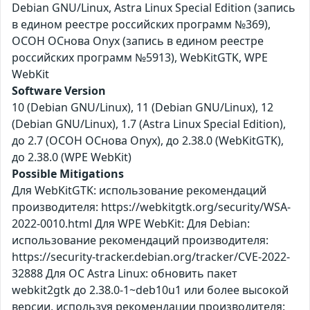
Debian GNU/Linux, Astra Linux Special Edition (запись
в едином реестре российских программ №369),
ОСОН ОСнова Оnyx (запись в едином реестре
российских программ №5913), WebKitGTK, WPE
WebKit
Software Version
10 (Debian GNU/Linux), 11 (Debian GNU/Linux), 12
(Debian GNU/Linux), 1.7 (Astra Linux Special Edition),
до 2.7 (ОСОН ОСнова Оnyx), до 2.38.0 (WebKitGTK),
до 2.38.0 (WPE WebKit)
Possible Mitigations
Для WebKitGTK: использование рекомендаций
производителя: https://webkitgtk.org/security/WSA-
2022-0010.html Для WPE WebKit: Для Debian:
использование рекомендаций производителя:
https://security-tracker.debian.org/tracker/CVE-2022-
32888 Для ОС Astra Linux: обновить пакет
webkit2gtk до 2.38.0-1~deb10u1 или более высокой
версии, используя рекомендации производителя: