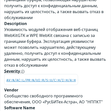
получить доступ к конфиденциальным данным,
нарушить их целостность, а также вызвать отказ в
обслуживании
Description
Уязвимость модулей отображения веб-страниц
WebKitGTK и WPE WebKit связана с записью за
границами буфера. Эксплуатация уязвимости
может позволить нарушителю, действующему
удаленно, получить доступ к конфиденциальным
данным, нарушить их целостность, а также вызвать
отказ в обслуживании
Severity
AV:N/AC:L/PR:N/UI:R/S:U/C:H/I:H/A:H
Vendor
Сообщество свободного программного
обеспечения, ООО «РусБИТех-Астра», АО "НППКТ"
Software Name