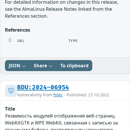
For detailed information on changes in this release,
see the AlmaLinux Release Notes linked from the
References section.
References
URL
TYPE
JSON
Share
To clipboard
BDU:2024-06954
Vulnerability from
fstec
- Published: 27.10.2022
Title
Уязвимость модулей отображения веб-страниц
WebKitGTK и WPE WebKit, связанная с записью за
границами буфера, позволяющая нарушителю