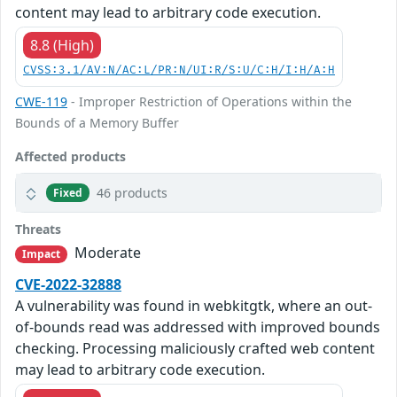
content may lead to arbitrary code execution.
8.8 (High)
CVSS:3.1/AV:N/AC:L/PR:N/UI:R/S:U/C:H/I:H/A:H
CWE-119
- Improper Restriction of Operations within the
Bounds of a Memory Buffer
Affected products
46 products
Fixed
Threats
Moderate
Impact
CVE-2022-32888
A vulnerability was found in webkitgtk, where an out-
of-bounds read was addressed with improved bounds
checking. Processing maliciously crafted web content
may lead to arbitrary code execution.