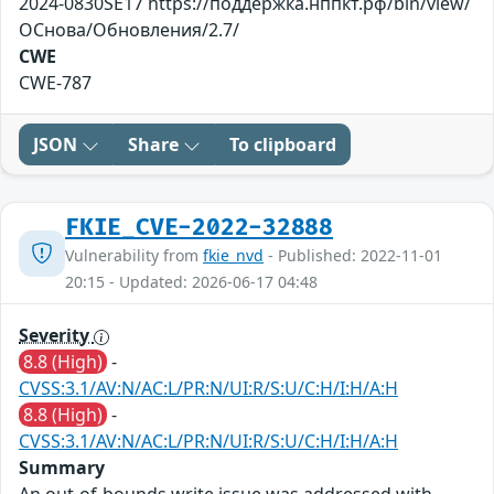
2024-0830SE17 https://поддержка.нппкт.рф/bin/view/
ОСнова/Обновления/2.7/
CWE
CWE-787
JSON
Share
To clipboard
FKIE_CVE-2022-32888
Vulnerability from
fkie_nvd
- Published: 2022-11-01
20:15 - Updated: 2026-06-17 04:48
Severity
8.8 (High)
-
CVSS:3.1/AV:N/AC:L/PR:N/UI:R/S:U/C:H/I:H/A:H
8.8 (High)
-
CVSS:3.1/AV:N/AC:L/PR:N/UI:R/S:U/C:H/I:H/A:H
Summary