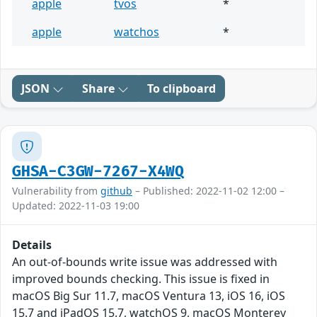
apple
tvos
*
apple
watchos
*
JSON
Share
To clipboard
GHSA-C3GW-7267-X4WQ
Vulnerability from
github
– Published: 2022-11-02 12:00 –
Updated: 2022-11-03 19:00
Details
An out-of-bounds write issue was addressed with
improved bounds checking. This issue is fixed in
macOS Big Sur 11.7, macOS Ventura 13, iOS 16, iOS
15.7 and iPadOS 15.7, watchOS 9, macOS Monterey