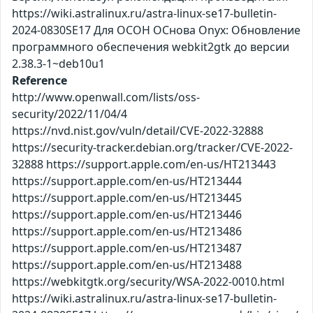
https://wiki.astralinux.ru/astra-linux-se17-bulletin-
2024-0830SE17 Для ОСОН ОСнова Оnyx: Обновление
программного обеспечения webkit2gtk до версии
2.38.3-1~deb10u1
Reference
http://www.openwall.com/lists/oss-
security/2022/11/04/4
https://nvd.nist.gov/vuln/detail/CVE-2022-32888
https://security-tracker.debian.org/tracker/CVE-2022-
32888 https://support.apple.com/en-us/HT213443
https://support.apple.com/en-us/HT213444
https://support.apple.com/en-us/HT213445
https://support.apple.com/en-us/HT213446
https://support.apple.com/en-us/HT213486
https://support.apple.com/en-us/HT213487
https://support.apple.com/en-us/HT213488
https://webkitgtk.org/security/WSA-2022-0010.html
https://wiki.astralinux.ru/astra-linux-se17-bulletin-