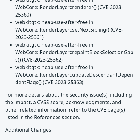
WebCore::RenderLayer::renderer() (CVE-2023-
25360)
webkitgtk: heap-use-after-free in
WebCore::RenderLayer::setNextSibling() (CVE-
2023-25361)
webkitgtk: heap-use-after-free in
WebCore::RenderLayer::repaintBlockSelectionGap
s() (CVE-2023-25362)
webkitgtk: heap-use-after-free in
WebCore::RenderLayer::updateDescendantDepen
dentFlags() (CVE-2023-25363)
For more details about the security issue(s), including
the impact, a CVSS score, acknowledgments, and
other related information, refer to the CVE page(s)
listed in the References section.
Additional Changes: