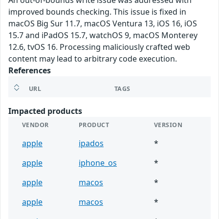
An out-of-bounds write issue was addressed with
improved bounds checking. This issue is fixed in
macOS Big Sur 11.7, macOS Ventura 13, iOS 16, iOS
15.7 and iPadOS 15.7, watchOS 9, macOS Monterey
12.6, tvOS 16. Processing maliciously crafted web
content may lead to arbitrary code execution.
References
URL
TAGS
Impacted products
VENDOR
PRODUCT
VERSION
apple
ipados
*
apple
iphone_os
*
apple
macos
*
apple
macos
*