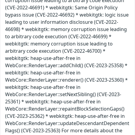
corruption issue leading to arbitrary code execution
(CVE-2022-46691) * webkitgtk: Same Origin Policy
bypass issue (CVE-2022-46692) * webkitgtk: logic issue
leading to user information disclosure (CVE-2022-
46698) * webkitgtk: memory corruption issue leading
to arbitrary code execution (CVE-2022-46699) *
webkitgtk: memory corruption issue leading to
arbitrary code execution (CVE-2022-46700) *
webkitgtk: heap-use-after-free in
WebCore::RenderLayer::addChild() (CVE-2023-25358) *
webkitgtk: heap-use-after-free in
WebCore::RenderLayer::renderer() (CVE-2023-25360) *
webkitgtk: heap-use-after-free in
WebCore::RenderLayer::setNextSibling() (CVE-2023-
25361) * webkitgtk: heap-use-after-free in
WebCore::RenderLayer::repaintBlockSelectionGaps()
(CVE-2023-25362) * webkitgtk: heap-use-after-free in
WebCore::RenderLayer::updateDescendantDependent
Flags() (CVE-2023-25363) For more details about the