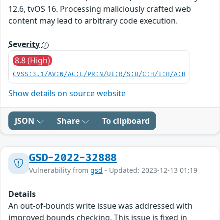
12.6, tvOS 16. Processing maliciously crafted web
content may lead to arbitrary code execution.
Severity
8.8 (High)
CVSS:3.1/AV:N/AC:L/PR:N/UI:R/S:U/C:H/I:H/A:H
Show details on source website
JSON
Share
To clipboard
GSD-2022-32888
Vulnerability from
gsd
- Updated: 2023-12-13 01:19
Details
An out-of-bounds write issue was addressed with
improved bounds checking. This issue is fixed in