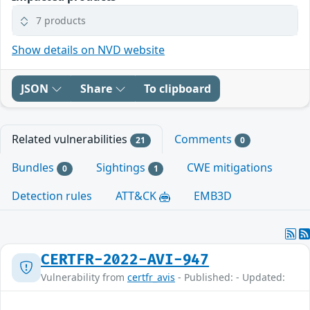
7 products
Show details on NVD website
JSON
Share
To clipboard
Related vulnerabilities
Comments
21
0
Bundles
Sightings
CWE mitigations
0
1
Detection rules
ATT&CK
EMB3D
CERTFR-2022-AVI-947
Vulnerability from
certfr_avis
- Published: - Updated: