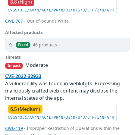
8.8 (High)
CVSS:3.1/AV:N/AC:L/PR:N/UI:R/S:U/C:H/I:H/A:H
CWE-787
- Out-of-bounds Write
Affected products
46 products
Fixed
Threats
Moderate
Impact
CVE-2022-32923
A vulnerability was found in webkitgtk. Processing
maliciously crafted web content may disclose the
internal states of the app.
6.5 (Medium)
CVSS:3.1/AV:N/AC:L/PR:N/UI:R/S:U/C:H/I:N/A:N
CWE-119
- Improper Restriction of Operations within the