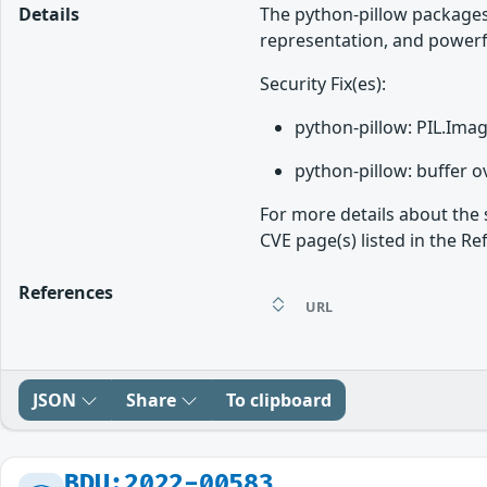
Details
The python-pillow packages 
representation, and powerf
Security Fix(es):
python-pillow: PIL.Ima
python-pillow: buffer o
For more details about the 
CVE page(s) listed in the Re
References
URL
JSON
Share
To clipboard
BDU:2022-00583