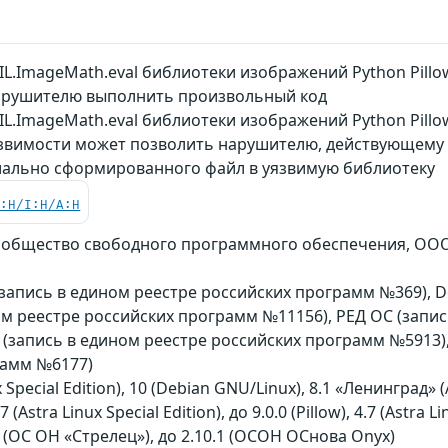
L.ImageMath.eval библиотеки изображений Python Pillo
арушителю выполнить произвольный код
L.ImageMath.eval библиотеки изображений Python Pill
язвимости может позволить нарушителю, действующему 
ально сформированного файл в уязвимую библиотеку
C:H/I:H/A:H
общество свободного программного обеспечения, ООО «
n (запись в едином реестре российских программ №369), De
ом реестре российских программ №11156), РЕД ОС (запи
 (запись в едином реестре российских программ №5913),
рамм №6177)
 Special Edition), 10 (Debian GNU/Linux), 8.1 «Ленинград» (
7 (Astra Linux Special Edition), до 9.0.0 (Pillow), 4.7 (Astra 
23 (ОС ОН «Стрелец»), до 2.10.1 (ОСОН ОСнова Оnyx)