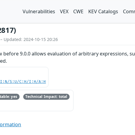
Vulnerabilities
VEX
CWE
KEV Catalogs
Comm
2817)
 – Updated: 2024-10-15 20:26
w before 9.0.0 allows evaluation of arbitrary expressions,
sed.
UI:N/S:U/C:H/I:H/A:H
able: yes
Technical Impact: total
formation