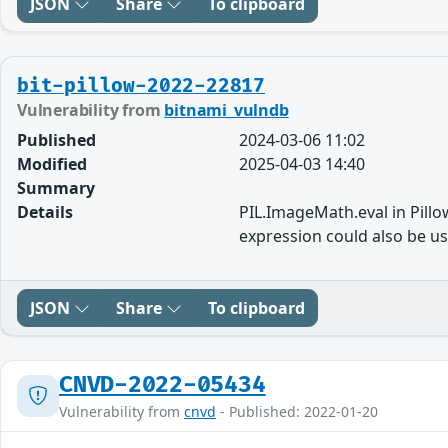
JSON
Share
To clipboard
bit-pillow-2022-22817
Vulnerability from
bitnami_vulndb
Published
2024-03-06 11:02
Modified
2025-04-03 14:40
Summary
Details
PIL.ImageMath.eval in Pillo
expression could also be u
JSON
Share
To clipboard
CNVD-2022-05434
Vulnerability from
cnvd
- Published: 2022-01-20