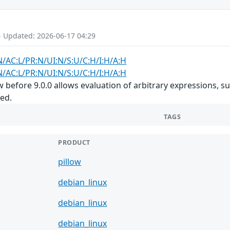
- Updated: 2026-06-17 04:29
N/AC:L/PR:N/UI:N/S:U/C:H/I:H/A:H
N/AC:L/PR:N/UI:N/S:U/C:H/I:H/A:H
w before 9.0.0 allows evaluation of arbitrary expressions,
sed.
TAGS
PRODUCT
pillow
debian_linux
debian_linux
debian_linux