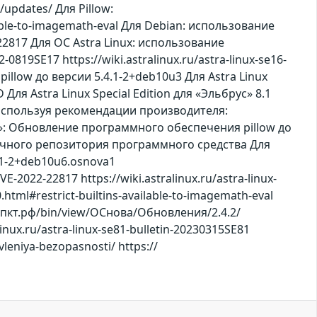
updates/ Для Pillow:
ailable-to-imagemath-eval Для Debian: использование
-22817 Для ОС Astra Linux: использование
-0819SE17 https://wiki.astralinux.ru/astra-linux-se16-
low до версии 5.4.1-2+deb10u3 Для Astra Linux
MD Для Astra Linux Special Edition для «Эльбрус» 8.1
, используя рекомендации производителя:
лец»: Обновление программного обеспечения pillow до
бличного репозитория программного средства Для
1-2+deb10u6.osnova1
VE-2022-22817 https://wiki.astralinux.ru/astra-linux-
.html#restrict-builtins-available-to-imagemath-eval
а.нппкт.рф/bin/view/ОСнова/Обновления/2.4.2/
linux.ru/astra-linux-se81-bulletin-20230315SE81
vleniya-bezopasnosti/ https://