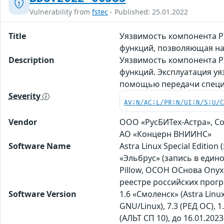
Vulnerability from
fstec
- Published: 25.01.2022
Title
Уязвимость компонента PI
функций, позволяющая н
Description
Уязвимость компонента PI
функций. Эксплуатация у
помощью передачи специ
Severity
AV:N/AC:L/PR:N/UI:N/S:U/
Vendor
ООО «РусБИТех-Астра», Со
АО «Концерн ВНИИНС»
Software Name
Astra Linux Special Editio
«Эльбрус» (запись в един
Pillow, ОСОН ОСнова Оnyx
реестре российских прог
Software Version
1.6 «Смоленск» (Astra Linux
GNU/Linux), 7.3 (РЕД ОС), 1.
(АЛЬТ СП 10), до 16.01.20