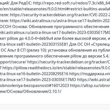
й: Для РедОС: http://repo.red-soft.ru/redos/7.3c/x86_64/
.io/en/stable/releasenotes/9.0.0.html#restrict-builtins-av
я: https://security-tracker.debian.org/tracker/CVE-2022
 https://wiki.astralinux.ru/astra-linux-se17-bulletin-2022
я ОСОН Основа: Обновление программного обеспечения pil
//wiki.astralinux.ru/astra-linux-se17-bulletin-2023-0303SE17
кет pillow до 4.0.0-4+deb9u4 или более высокой версии
u/astra-linux-se81-bulletin-20230315SE81 Для ОС ОН «Стре
я ОС Альт 8 СП (релиз 10): установка обновления из пу
ление программного обеспечения pillow до версии 5.4.
upport/secure/ https://security-tracker.debian.org/tracker/C
 https://pillow.readthedocs.io/en/stable/releasenotes/9.0.0
/astra-linux-se16-bulletin-20220829SE16 https://поддержк
astra-linux-se17-bulletin-2023-0303SE17MD https://wiki.astra
-i-obnovleniya-bezopasnosti#16012023 https://altsp.su/obno
iew/ОСнова/Обновления/2.10.1/