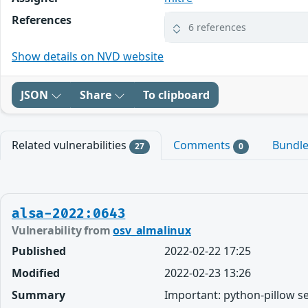
References
6 references
Show details on NVD website
JSON
Share
To clipboard
Related vulnerabilities
Comments
Bundl
27
0
alsa-2022:0643
Vulnerability from
osv_almalinux
Published
2022-02-22 17:25
Modified
2022-02-23 13:26
Summary
Important: python-pillow s