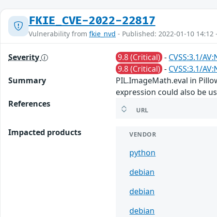
FKIE_CVE-2022-22817
Vulnerability from
fkie_nvd
- Published: 2022-01-10 14:12 
Severity
9.8 (Critical)
-
CVSS:3.1/AV:
9.8 (Critical)
-
CVSS:3.1/AV:
Summary
PIL.ImageMath.eval in Pillo
expression could also be u
References
URL
Impacted products
VENDOR
python
debian
debian
debian