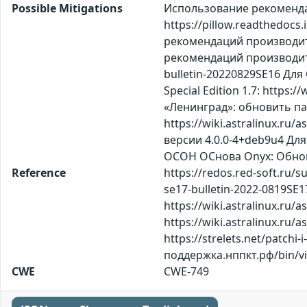
Possible Mitigations
Использование рекомендаци
https://pillow.readthedocs
рекомендаций производител
рекомендаций производителя:
bulletin-20220829SE16 Дл
Special Edition 1.7: https:
«Ленинград»: обновить па
https://wiki.astralinux.r
версии 4.0.0-4+deb9u4 Дл
ОСОН ОСнова Оnyx: Обнов
Reference
https://redos.red-soft.ru/s
se17-bulletin-2022-0819SE17
https://wiki.astralinux.ru
https://wiki.astralinux.ru/
https://strelets.net/patchi
поддержка.нппкт.рф/bin/v
CWE
CWE-749