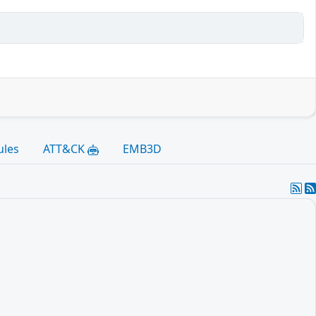
ules
ATT&CK
EMB3D