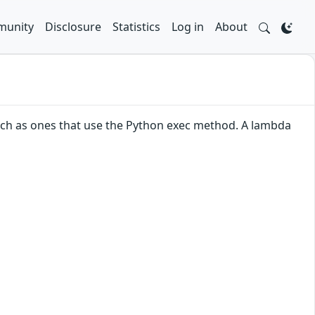
unity
Disclosure
Statistics
Log in
About
 such as ones that use the Python exec method. A lambda