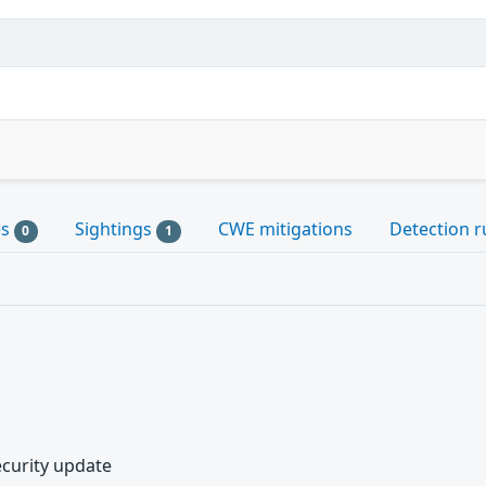
es
Sightings
CWE mitigations
Detection r
0
1
ecurity update