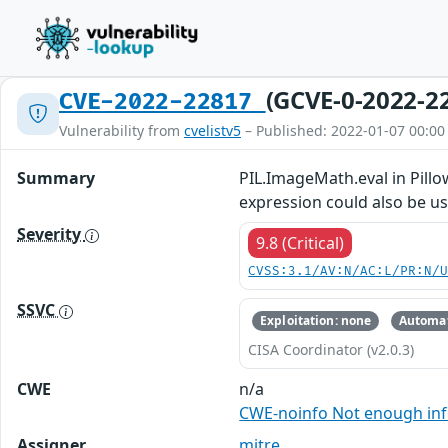
(GCVE-0-2022-2
CVE-2022-22817
Vulnerability from
cvelistv5
– Published: 2022-01-07 00:00
Summary
PIL.ImageMath.eval in Pillo
expression could also be u
Severity
9.8 (Critical)
CVSS:3.1/AV:N/AC:L/PR:N/
SSVC
Exploitation: none
Automat
CISA Coordinator (v2.0.3)
CWE
n/a
CWE-noinfo Not enough in
Assigner
mitre