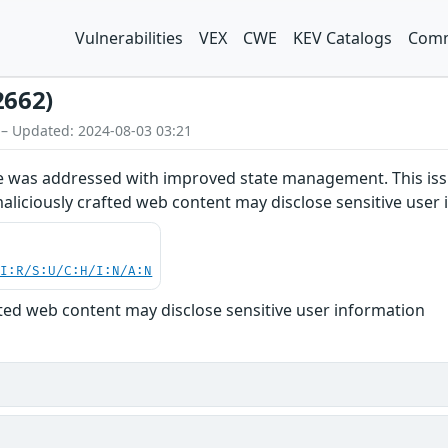
Vulnerabilities
VEX
CWE
KEV Catalogs
Comm
2662)
 – Updated: 2024-08-03 03:21
was addressed with improved state management. This issue
maliciously crafted web content may disclose sensitive user
UI:R/S:U/C:H/I:N/A:N
fted web content may disclose sensitive user information