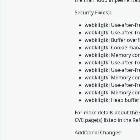
the main loop implementatio
Security Fix(es):
webkitgtk: Use-after-fr
webkitgtk: Use-after-fr
webkitgtk: Buffer overf
webkitgtk: Cookie mana
webkitgtk: Memory corr
webkitgtk: Use-after-fr
webkitgtk: Use-after-fr
webkitgtk: Memory corr
webkitgtk: Use-after-fr
webkitgtk: Memory corr
webkitgtk: Heap buffer
For more details about the 
CVE page(s) listed in the Re
Additional Changes: