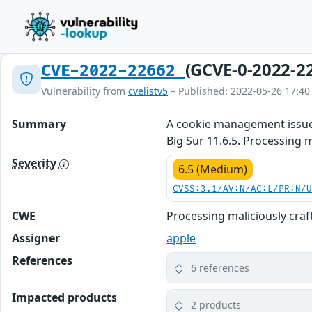
(GCVE-0-2022-2
CVE-2022-22662
Vulnerability from
cvelistv5
– Published: 2022-05-26 17:40
Summary
A cookie management issue 
Big Sur 11.6.5. Processing 
Severity
6.5 (Medium)
CVSS:3.1/AV:N/AC:L/PR:N/
CWE
Processing maliciously cra
Assigner
apple
References
6 references
Impacted products
2 products