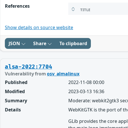
References
TITLE
Show details on source website
JSON
Share
To clipboard
alsa-2022:7704
Vulnerability from
osv_almalinux
Published
2022-11-08 00:00
Modified
2023-03-13 16:36
Summary
Moderate: webkit2gtk3 secu
Details
WebKitGTK is the port of t
GLib provides the core appl