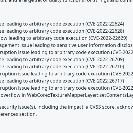
n, and a large set of utility functions for strings and com
ee leading to arbitrary code execution (CVE-2022-22624)
ee leading to arbitrary code execution (CVE-2022-22628)
low leading to arbitrary code execution (CVE-2022-22629)
gement issue leading to sensitive user information disclo
uption issue leading to arbitrary code execution (CVE-202
ee leading to arbitrary code execution (CVE-2022-26709)
ee leading to arbitrary code execution (CVE-2022-26710)
uption issue leading to arbitrary code execution (CVE-202
ee leading to arbitrary code execution (CVE-2022-26717)
uption issue leading to arbitrary code execution (CVE-202
 overflow in WebCore::TextureMapperLayer::setContentsLaye
security issue(s), including the impact, a CVSS score, ackn
ferences section.