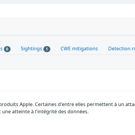
es
Sightings
CWE mitigations
Detection r
0
1
 produits Apple. Certaines d'entre elles permettent à un at
 une atteinte à l'intégrité des données.