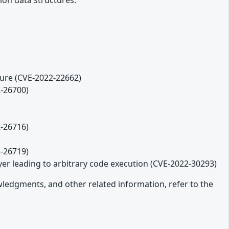
mon data structures.
sure (CVE-2022-22662)
2-26700)
2-26716)
2-26719)
r leading to arbitrary code execution (CVE-2022-30293)
owledgments, and other related information, refer to the