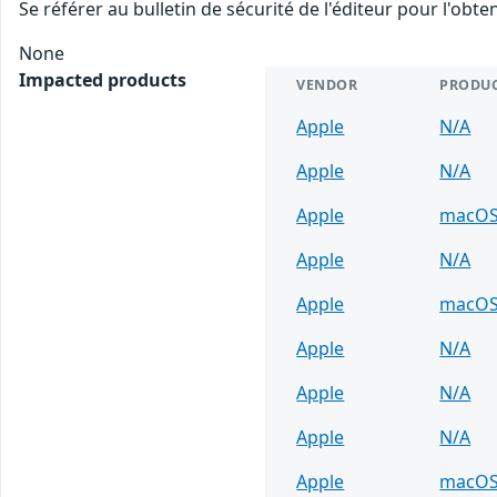
Se référer au bulletin de sécurité de l'éditeur pour l'obt
None
Impacted products
VENDOR
PRODU
Apple
N/A
Apple
N/A
Apple
macO
Apple
N/A
Apple
macO
Apple
N/A
Apple
N/A
Apple
N/A
Apple
macO