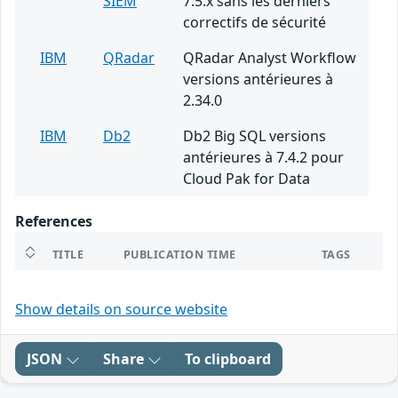
SIEM
7.5.x sans les derniers
correctifs de sécurité
IBM
QRadar
QRadar Analyst Workflow
versions antérieures à
2.34.0
IBM
Db2
Db2 Big SQL versions
antérieures à 7.4.2 pour
Cloud Pak for Data
References
TITLE
PUBLICATION TIME
TAGS
Show details on source website
JSON
Share
To clipboard