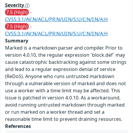
Severity
7.5 (High)
-
CVSS:3.1/AV:N/AC:L/PR:N/UI:N/S:U/C:N/I:N/A:H
7.5 (High)
-
CVSS:3.1/AV:N/AC:L/PR:N/UI:N/S:U/C:N/I:N/A:H
Summary
Marked is a markdown parser and compiler. Prior to
version 4.0.10, the regular expression `block.def` may
cause catastrophic backtracking against some strings
and lead to a regular expression denial of service
(ReDoS). Anyone who runs untrusted markdown
through a vulnerable version of marked and does not
use a worker with a time limit may be affected. This
issue is patched in version 4.0.10. As a workaround,
avoid running untrusted markdown through marked
or run marked on a worker thread and set a
reasonable time limit to prevent draining resources.
References