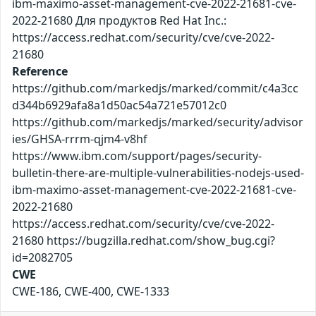
ibm-maximo-asset-management-cve-2022-21681-cve-
2022-21680 Для продуктов Red Hat Inc.:
https://access.redhat.com/security/cve/cve-2022-
21680
Reference
https://github.com/markedjs/marked/commit/c4a3cc
d344b6929afa8a1d50ac54a721e57012c0
https://github.com/markedjs/marked/security/advisor
ies/GHSA-rrrm-qjm4-v8hf
https://www.ibm.com/support/pages/security-
bulletin-there-are-multiple-vulnerabilities-nodejs-used-
ibm-maximo-asset-management-cve-2022-21681-cve-
2022-21680
https://access.redhat.com/security/cve/cve-2022-
21680 https://bugzilla.redhat.com/show_bug.cgi?
id=2082705
CWE
CWE-186, CWE-400, CWE-1333