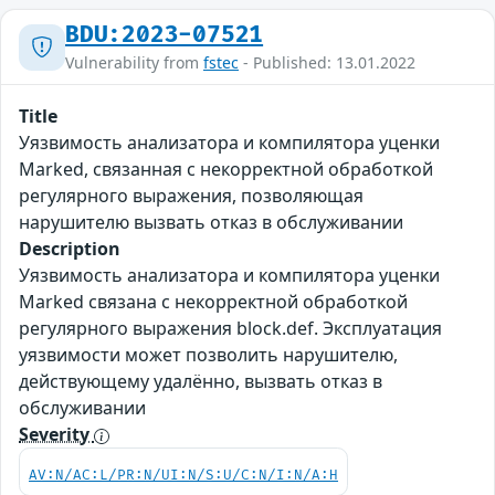
BDU:2023-07521
Vulnerability from
fstec
- Published: 13.01.2022
Title
Уязвимость анализатора и компилятора уценки
Marked, связанная с некорректной обработкой
регулярного выражения, позволяющая
нарушителю вызвать отказ в обслуживании
Description
Уязвимость анализатора и компилятора уценки
Marked связана с некорректной обработкой
регулярного выражения block.def. Эксплуатация
уязвимости может позволить нарушителю,
действующему удалённо, вызвать отказ в
обслуживании
Severity
AV:N/AC:L/PR:N/UI:N/S:U/C:N/I:N/A:H