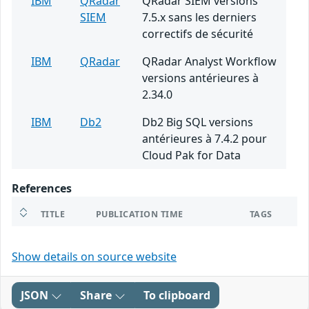
IBM
QRadar
QRadar SIEM versions
SIEM
7.5.x sans les derniers
correctifs de sécurité
IBM
QRadar
QRadar Analyst Workflow
versions antérieures à
2.34.0
IBM
Db2
Db2 Big SQL versions
antérieures à 7.4.2 pour
Cloud Pak for Data
References
TITLE
PUBLICATION TIME
TAGS
Show details on source website
JSON
Share
To clipboard