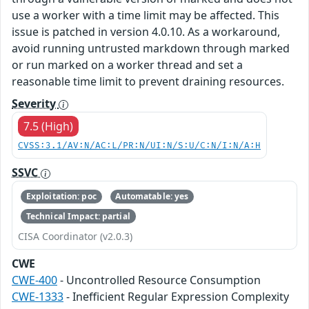
use a worker with a time limit may be affected. This
issue is patched in version 4.0.10. As a workaround,
avoid running untrusted markdown through marked
or run marked on a worker thread and set a
reasonable time limit to prevent draining resources.
Severity
7.5 (High)
CVSS:3.1/AV:N/AC:L/PR:N/UI:N/S:U/C:N/I:N/A:H
SSVC
Exploitation: poc
Automatable: yes
Technical Impact: partial
CISA Coordinator (v2.0.3)
CWE
CWE-400
- Uncontrolled Resource Consumption
CWE-1333
- Inefficient Regular Expression Complexity