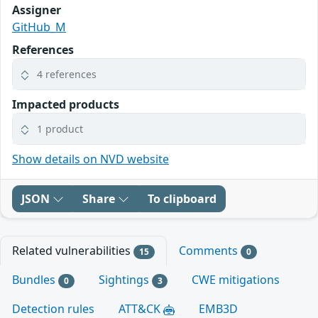
Assigner
GitHub_M
References
4 references
Impacted products
1 product
Show details on NVD website
JSON
Share
To clipboard
Related vulnerabilities
Comments
15
0
Bundles
Sightings
CWE mitigations
0
3
Detection rules
ATT&CK
EMB3D