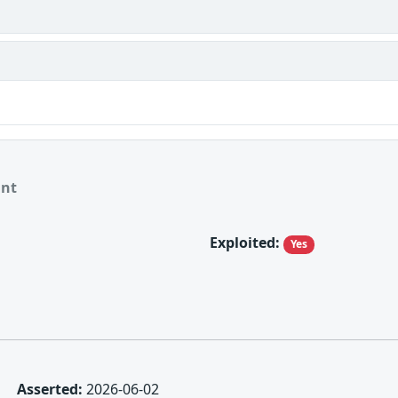
ant
Exploited:
Yes
Asserted:
2026-06-02