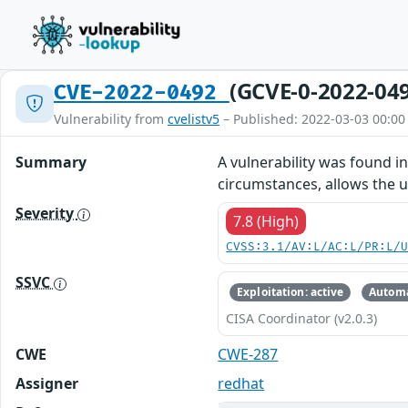
(GCVE-0-2022-04
CVE-2022-0492
Vulnerability from
cvelistv5
– Published: 2022-03-03 00:00
Summary
A vulnerability was found i
circumstances, allows the u
Severity
7.8 (High)
CVSS:3.1/AV:L/AC:L/PR:L/
SSVC
Exploitation: active
Automa
CISA Coordinator (v2.0.3)
CWE
CWE-287
Assigner
redhat