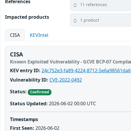
References
11 references
Impacted products
1 product
CISA
KEVIntel
CISA
Known Exploited Vulnerability - GCVE BCP-07 Compli
KEV entry ID:
24c752e3-fa89-4224-8712-5e6a98561da6
Vulnerability ID:
CVE-2022-0492
Status:
Confirmed
Status Updated:
2026-06-02 00:00 UTC
Timestamps
First Seen:
2026-06-02