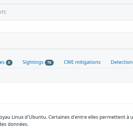
UTC
les
Sightings
CWE mitigations
Detection
0
76
 noyau Linux d'Ubuntu. Certaines d'entre elles permettent 
é des données.