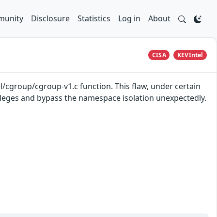
unity
Disclosure
Statistics
Log in
About
CISA
KEVIntel
l/cgroup/cgroup-v1.c function. This flaw, under certain
vileges and bypass the namespace isolation unexpectedly.