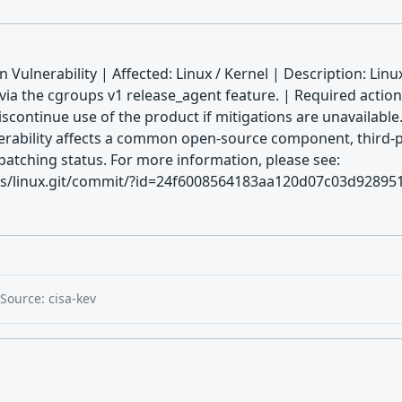
 Vulnerability | Affected: Linux / Kernel | Description: Lin
n via the cgroups v1 release_agent feature. | Required action
discontinue use of the product if mitigations are unavaila
rability affects a common open-source component, third-par
patching status. For more information, please see:
alds/linux.git/commit/?id=24f6008564183aa120d07c03d9289519
Source: cisa-kev