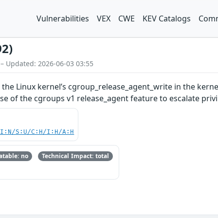
Vulnerabilities
VEX
CWE
KEV Catalogs
Comm
92)
 – Updated: 2026-06-03 03:55
n the Linux kernel’s cgroup_release_agent_write in the kerne
se of the cgroups v1 release_agent feature to escalate pri
UI:N/S:U/C:H/I:H/A:H
table: no
Technical Impact: total