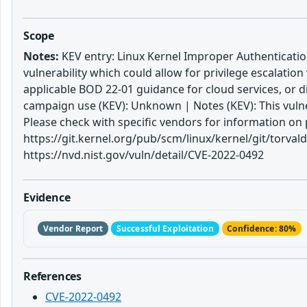
Scope
Notes:
KEV entry: Linux Kernel Improper Authentication
vulnerability which could allow for privilege escalatio
applicable BOD 22-01 guidance for cloud services, or 
campaign use (KEV): Unknown | Notes (KEV): This vulne
Please check with specific vendors for information on 
https://git.kernel.org/pub/scm/linux/kernel/git/torv
https://nvd.nist.gov/vuln/detail/CVE-2022-0492
Evidence
Vendor Report
Successful Exploitation
Confidence: 80%
References
CVE-2022-0492