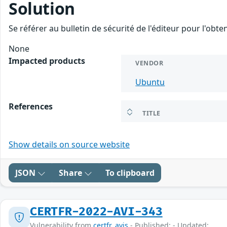
Solution
Se référer au bulletin de sécurité de l'éditeur pour l'obt
None
Impacted products
VENDOR
Ubuntu
References
TITLE
Show details on source website
JSON
Share
To clipboard
CERTFR-2022-AVI-343
Vulnerability from
certfr_avis
- Published: - Updated: