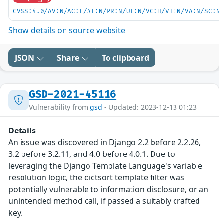
CVSS:4.0/AV:N/AC:L/AT:N/PR:N/UI:N/VC:H/VI:N/VA:N/SC:
Show details on source website
JSON
Share
To clipboard
GSD-2021-45116
Vulnerability from
gsd
- Updated: 2023-12-13 01:23
Details
An issue was discovered in Django 2.2 before 2.2.26,
3.2 before 3.2.11, and 4.0 before 4.0.1. Due to
leveraging the Django Template Language's variable
resolution logic, the dictsort template filter was
potentially vulnerable to information disclosure, or an
unintended method call, if passed a suitably crafted
key.