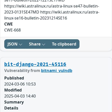
se17-bulletin-2022-1221SE17MD
https://wiki.astralinux.ru/astra-linux-se47-bulletin-
2023-0131SE47MD https://wiki.astralinux.ru/astra-
linux-se16-bulletin-20231214SE16
CWE
CWE-668
JSON
Share
To clipboard
bit-django-2021-45116
Vulnerability from
bitnami_vulndb
Published
2024-03-06 10:53
Modified
2025-04-03 14:40
Summary
Details