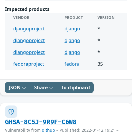
Impacted products
VENDOR
PRODUCT
VERSION
djangoproject
django
*
djangoproject
django
*
djangoproject
django
*
fedoraproject
fedora
35
JSON
Share
To clipboard
GHSA-8C5J-9R9F-C6W8
Vulnerability from
github
– Published: 2022-01-12 19:21 –