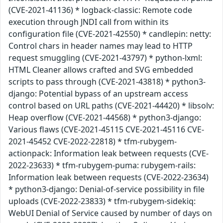
(CVE-2021-41136) * logback-classic: Remote code
execution through JNDI call from within its
configuration file (CVE-2021-42550) * candlepin: netty:
Control chars in header names may lead to HTTP
request smuggling (CVE-2021-43797) * python-lxml:
HTML Cleaner allows crafted and SVG embedded
scripts to pass through (CVE-2021-43818) * python3-
django: Potential bypass of an upstream access
control based on URL paths (CVE-2021-44420) * libsolv:
Heap overflow (CVE-2021-44568) * python3-django:
Various flaws (CVE-2021-45115 CVE-2021-45116 CVE-
2021-45452 CVE-2022-22818) * tfm-rubygem-
actionpack: Information leak between requests (CVE-
2022-23633) * tfm-rubygem-puma: rubygem-rails:
Information leak between requests (CVE-2022-23634)
* python3-django: Denial-of-service possibility in file
uploads (CVE-2022-23833) * tfm-rubygem-sidekiq:
WebUI Denial of Service caused by number of days on