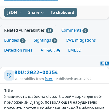
JSON
Share
To clipboard
Related vulnerabilities
Comments
15
0
Bundles
Sightings
CWE mitigations
0
0
Detection rules
ATT&CK
EMB3D
BDU:2022-00354
Vulnerability from
fstec
- Published: 04.01.2022
Title
Уязвимость шаблона dictsort фреймворка для веб-
приложений Django, позволяющая нарушителю
получить доступ к конфиденциальной информации