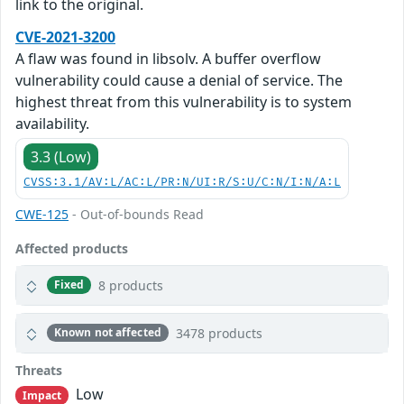
link to the original.
CVE-2021-3200
A flaw was found in libsolv. A buffer overflow
vulnerability could cause a denial of service. The
highest threat from this vulnerability is to system
availability.
3.3 (Low)
CVSS:3.1/AV:L/AC:L/PR:N/UI:R/S:U/C:N/I:N/A:L
CWE-125
- Out-of-bounds Read
Affected products
8 products
Fixed
3478 products
Known not affected
Threats
Low
Impact