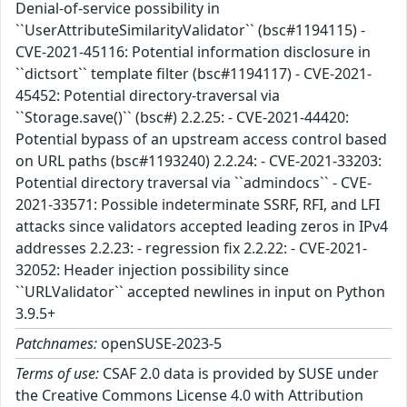
Denial-of-service possibility in
``UserAttributeSimilarityValidator`` (bsc#1194115) -
CVE-2021-45116: Potential information disclosure in
``dictsort`` template filter (bsc#1194117) - CVE-2021-
45452: Potential directory-traversal via
``Storage.save()`` (bsc#) 2.2.25: - CVE-2021-44420:
Potential bypass of an upstream access control based
on URL paths (bsc#1193240) 2.2.24: - CVE-2021-33203:
Potential directory traversal via ``admindocs`` - CVE-
2021-33571: Possible indeterminate SSRF, RFI, and LFI
attacks since validators accepted leading zeros in IPv4
addresses 2.2.23: - regression fix 2.2.22: - CVE-2021-
32052: Header injection possibility since
``URLValidator`` accepted newlines in input on Python
3.9.5+
Patchnames:
openSUSE-2023-5
Terms of use:
CSAF 2.0 data is provided by SUSE under
the Creative Commons License 4.0 with Attribution