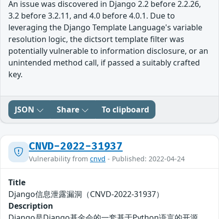
An issue was discovered in Django 2.2 before 2.2.26,
3.2 before 3.2.11, and 4.0 before 4.0.1. Due to
leveraging the Django Template Language's variable
resolution logic, the dictsort template filter was
potentially vulnerable to information disclosure, or an
unintended method call, if passed a suitably crafted
key.
JSON
Share
To clipboard
CNVD-2022-31937
Vulnerability from
cnvd
- Published: 2022-04-24
Title
Django信息泄露漏洞（CNVD-2022-31937）
Description
Django是Django基金会的一套基于Python语言的开源