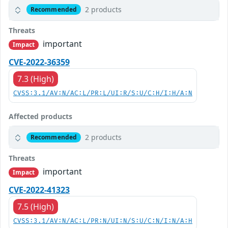
2 products
Recommended
Threats
important
Impact
CVE-2022-36359
7.3 (High)
CVSS:3.1/AV:N/AC:L/PR:L/UI:R/S:U/C:H/I:H/A:N
Affected products
2 products
Recommended
Threats
important
Impact
CVE-2022-41323
7.5 (High)
CVSS:3.1/AV:N/AC:L/PR:N/UI:N/S:U/C:N/I:N/A:H