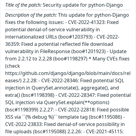
Title of the patch:
Security update for python-Django
Description of the patch:
This update for python-Django
fixes the following issues: - CVE-2022-41323: Fixed
potential denial-of-service vulnerability in
internationalized URLs (boo#1203793) - CVE-2022-
36359: Fixed a potential reflected file download
vulnerability in FileResponse (boo#1201923) - Update
from 2.2.12 to 2.2.28 (boo#1198297) * Many CVEs fixes
(check
https://github.com/django/django/blob/main/docs/rel
eases/) 2.2.28: - CVE-2022-28346: Fixed potential SQL
injection in QuerySet.annotate(), aggregate(), and
extra() (bsc#1198398) - CVE-2022-28347: Fixed potential
SQL injection via QuerySet.explain(**options)
(bsc#1198399) 2.2.27: - CVE-2022-22818: Fixed possible
XSS via ``{% debug %}`` template tag (bsc#1195086) -
CVE-2022-23833: Fixed denial-of-service possibility in
file uploads (bsc#1195088) 2.2.26: - CVE-2021-45115: