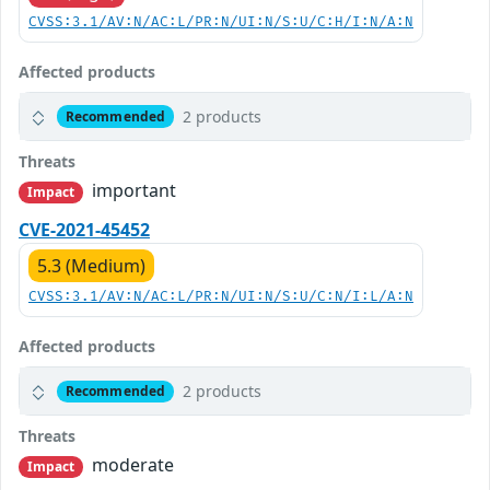
CVSS:3.1/AV:N/AC:L/PR:N/UI:N/S:U/C:H/I:N/A:N
Affected products
2 products
Recommended
Threats
important
Impact
CVE-2021-45452
5.3 (Medium)
CVSS:3.1/AV:N/AC:L/PR:N/UI:N/S:U/C:N/I:L/A:N
Affected products
2 products
Recommended
Threats
moderate
Impact