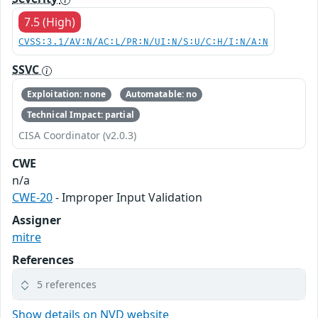
7.5 (High)
CVSS:3.1/AV:N/AC:L/PR:N/UI:N/S:U/C:H/I:N/A:N
SSVC
Exploitation: none
Automatable: no
Technical Impact: partial
CISA Coordinator (v2.0.3)
CWE
n/a
CWE-20
- Improper Input Validation
Assigner
mitre
References
5 references
Show details on NVD website