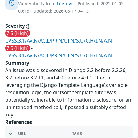
Vulnerability from
fkie_nvd
- Published: 2022-01-05
00:15 - Updated: 2026-06-17 04:13
Severity
7.5 (High)
-
CVSS:3.1/AV:N/AC:L/PR:N/UI:N/S:U/C:H/I:N/A:N
7.5 (High)
-
CVSS:3.1/AV:N/AC:L/PR:N/UI:N/S:U/C:H/I:N/A:N
Summary
An issue was discovered in Django 2.2 before 2.2.26,
3.2 before 3.2.11, and 4.0 before 4.0.1. Due to
leveraging the Django Template Language's variable
resolution logic, the dictsort template filter was
potentially vulnerable to information disclosure, or an
unintended method call, if passed a suitably crafted
key.
References
URL
TAGS