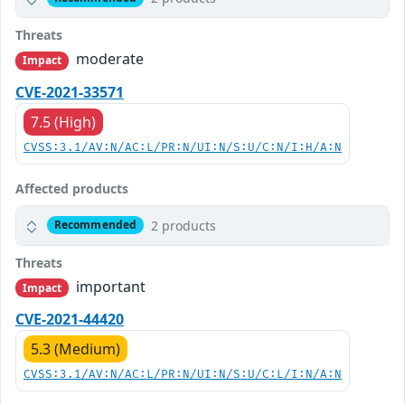
Threats
moderate
Impact
CVE-2021-33571
7.5 (High)
CVSS:3.1/AV:N/AC:L/PR:N/UI:N/S:U/C:N/I:H/A:N
Affected products
2 products
Recommended
Threats
important
Impact
CVE-2021-44420
5.3 (Medium)
CVSS:3.1/AV:N/AC:L/PR:N/UI:N/S:U/C:L/I:N/A:N