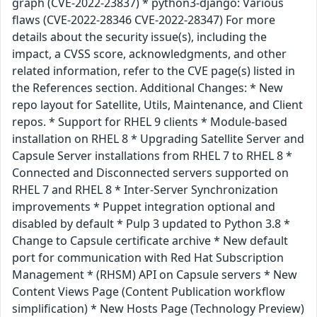
graph (CVE-2022-23837) * python3-django: Various
flaws (CVE-2022-28346 CVE-2022-28347) For more
details about the security issue(s), including the
impact, a CVSS score, acknowledgments, and other
related information, refer to the CVE page(s) listed in
the References section. Additional Changes: * New
repo layout for Satellite, Utils, Maintenance, and Client
repos. * Support for RHEL 9 clients * Module-based
installation on RHEL 8 * Upgrading Satellite Server and
Capsule Server installations from RHEL 7 to RHEL 8 *
Connected and Disconnected servers supported on
RHEL 7 and RHEL 8 * Inter-Server Synchronization
improvements * Puppet integration optional and
disabled by default * Pulp 3 updated to Python 3.8 *
Change to Capsule certificate archive * New default
port for communication with Red Hat Subscription
Management * (RHSM) API on Capsule servers * New
Content Views Page (Content Publication workflow
simplification) * New Hosts Page (Technology Preview)