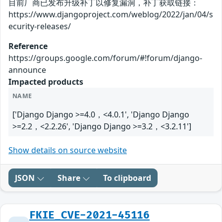
目前厂商已发布升级补丁以修复漏洞，补丁获取链接：
https://www.djangoproject.com/weblog/2022/jan/04/s
ecurity-releases/
Reference
https://groups.google.com/forum/#!forum/django-
announce
Impacted products
NAME
['Django Django >=4.0，<4.0.1', 'Django Django
>=2.2，<2.2.26', 'Django Django >=3.2，<3.2.11']
Show details on source website
JSON
Share
To clipboard
FKIE_CVE-2021-45116