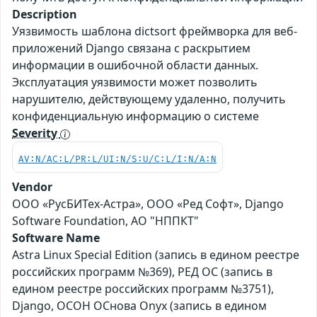
Description
Уязвимость шаблона dictsort фреймворка для веб-
приложений Django связана с раскрытием
информации в ошибочной области данных.
Эксплуатация уязвимости может позволить
нарушителю, действующему удаленно, получить
конфиденциальную информацию о системе
Severity
AV:N/AC:L/PR:L/UI:N/S:U/C:L/I:N/A:N
Vendor
ООО «РусБИТех-Астра», ООО «Ред Софт», Django
Software Foundation, АО "НППКТ"
Software Name
Astra Linux Special Edition (запись в едином реестре
российских программ №369), РЕД ОС (запись в
едином реестре российских программ №3751),
Django, ОСОН ОСнова Оnyx (запись в едином