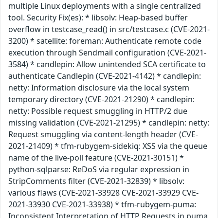
multiple Linux deployments with a single centralized
tool. Security Fix(es): * libsolv: Heap-based buffer
overflow in testcase_read() in src/testcase.c (CVE-2021-
3200) * satellite: foreman: Authenticate remote code
execution through Sendmail configuration (CVE-2021-
3584) * candlepin: Allow unintended SCA certificate to
authenticate Candlepin (CVE-2021-4142) * candlepin:
netty: Information disclosure via the local system
temporary directory (CVE-2021-21290) * candlepin:
netty: Possible request smuggling in HTTP/2 due
missing validation (CVE-2021-21295) * candlepin: netty:
Request smuggling via content-length header (CVE-
2021-21409) * tfm-rubygem-sidekiq: XSS via the queue
name of the live-poll feature (CVE-2021-30151) *
python-sqlparse: ReDoS via regular expression in
StripComments filter (CVE-2021-32839) * libsolv:
various flaws (CVE-2021-33928 CVE-2021-33929 CVE-
2021-33930 CVE-2021-33938) * tfm-rubygem-puma:
Inconsistent Interpretation of HTTP Requests in puma