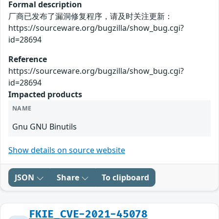
Formal description
厂商已发布了漏洞修复程序，请及时关注更新：
https://sourceware.org/bugzilla/show_bug.cgi?
id=28694
Reference
https://sourceware.org/bugzilla/show_bug.cgi?
id=28694
Impacted products
NAME
Gnu GNU Binutils
Show details on source website
JSON
Share
To clipboard
FKIE_CVE-2021-45078