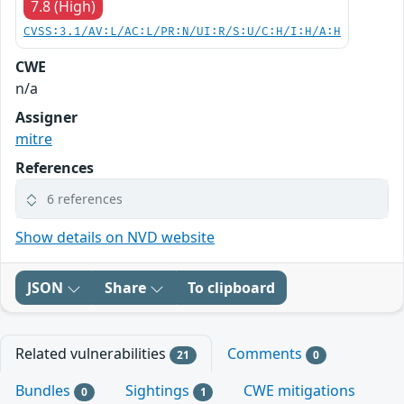
7.8 (High)
CVSS:3.1/AV:L/AC:L/PR:N/UI:R/S:U/C:H/I:H/A:H
CWE
n/a
Assigner
mitre
References
6 references
Show details on NVD website
JSON
Share
To clipboard
Related vulnerabilities
Comments
21
0
Bundles
Sightings
CWE mitigations
0
1