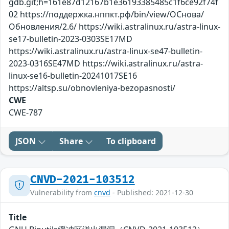
gdb.git;h=161e87d12167b1e36193385485c1f6ce92f74f
02 https://поддержка.нппкт.рф/bin/view/ОСнова/
Обновления/2.6/ https://wiki.astralinux.ru/astra-linux-
se17-bulletin-2023-0303SE17MD
https://wiki.astralinux.ru/astra-linux-se47-bulletin-
2023-0316SE47MD https://wiki.astralinux.ru/astra-
linux-se16-bulletin-20241017SE16
https://altsp.su/obnovleniya-bezopasnosti/
CWE
CWE-787
JSON
Share
To clipboard
CNVD-2021-103512
Vulnerability from
cnvd
- Published: 2021-12-30
Title