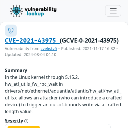
(GCVE-0-2021-43975)
CVE-2021-43975
Vulnerability from
cvelistv5
– Published: 2021-11-17 16:32 –
Updated: 2024-08-04 04:10
Summary
In the Linux kernel through 5.15.2,
hw_atl_utils_fw_rpc_wait in
drivers/net/ethernet/aquantia/atlantic/hw_atl/hw_atl_
utils.c allows an attacker (who can introduce a crafted
device) to trigger an out-of-bounds write via a crafted
length value.
Severity