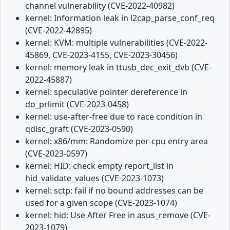
channel vulnerability (CVE-2022-40982)
kernel: Information leak in l2cap_parse_conf_req
(CVE-2022-42895)
kernel: KVM: multiple vulnerabilities (CVE-2022-
45869, CVE-2023-4155, CVE-2023-30456)
kernel: memory leak in ttusb_dec_exit_dvb (CVE-
2022-45887)
kernel: speculative pointer dereference in
do_prlimit (CVE-2023-0458)
kernel: use-after-free due to race condition in
qdisc_graft (CVE-2023-0590)
kernel: x86/mm: Randomize per-cpu entry area
(CVE-2023-0597)
kernel: HID: check empty report_list in
hid_validate_values (CVE-2023-1073)
kernel: sctp: fail if no bound addresses can be
used for a given scope (CVE-2023-1074)
kernel: hid: Use After Free in asus_remove (CVE-
2023-1079)