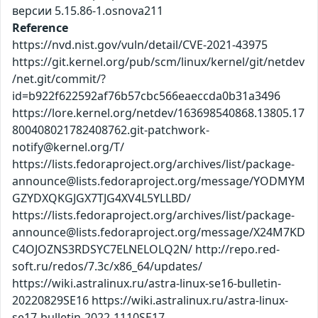
версии 5.15.86-1.osnova211
Reference
https://nvd.nist.gov/vuln/detail/CVE-2021-43975
https://git.kernel.org/pub/scm/linux/kernel/git/netdev
/net.git/commit/?
id=b922f622592af76b57cbc566eaeccda0b31a3496
https://lore.kernel.org/netdev/163698540868.13805.17
800408021782408762.git-patchwork-
notify@kernel.org/T/
https://lists.fedoraproject.org/archives/list/package-
announce@lists.fedoraproject.org/message/YODMYM
GZYDXQKGJGX7TJG4XV4L5YLLBD/
https://lists.fedoraproject.org/archives/list/package-
announce@lists.fedoraproject.org/message/X24M7KD
C4OJOZNS3RDSYC7ELNELOLQ2N/ http://repo.red-
soft.ru/redos/7.3c/x86_64/updates/
https://wiki.astralinux.ru/astra-linux-se16-bulletin-
20220829SE16 https://wiki.astralinux.ru/astra-linux-
se17-bulletin-2022-1110SE17