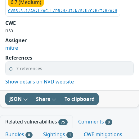
6.7 (Medium)
CVSS:3.1/AV:L/AC:L/PR:H/UI:N/S:U/C:H/I:H/A:H
CWE
n/a
Assigner
mitre
References
7 references
Show details on NVD website
JSON
Share
To clipboard
Related vulnerabilities
Comments
75
0
Bundles
Sightings
CWE mitigations
0
1