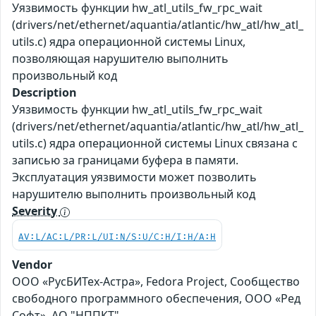
Уязвимость функции hw_atl_utils_fw_rpc_wait
(drivers/net/ethernet/aquantia/atlantic/hw_atl/hw_atl_
utils.c) ядра операционной системы Linux,
позволяющая нарушителю выполнить
произвольный код
Description
Уязвимость функции hw_atl_utils_fw_rpc_wait
(drivers/net/ethernet/aquantia/atlantic/hw_atl/hw_atl_
utils.c) ядра операционной системы Linux связана с
записью за границами буфера в памяти.
Эксплуатация уязвимости может позволить
нарушителю выполнить произвольный код
Severity
AV:L/AC:L/PR:L/UI:N/S:U/C:H/I:H/A:H
Vendor
ООО «РусБИТех-Астра», Fedora Project, Сообщество
свободного программного обеспечения, ООО «Ред
Софт», АО "НППКТ"