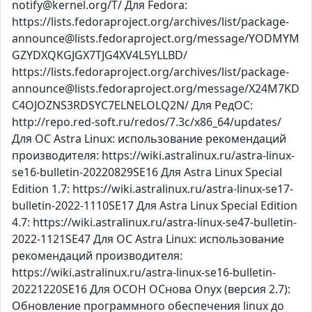
notify@kernel.org/T/ Для Fedora:
https://lists.fedoraproject.org/archives/list/package-
announce@lists.fedoraproject.org/message/YODMYM
GZYDXQKGJGX7TJG4XV4L5YLLBD/
https://lists.fedoraproject.org/archives/list/package-
announce@lists.fedoraproject.org/message/X24M7KD
C4OJOZNS3RDSYC7ELNELOLQ2N/ Для РедОС:
http://repo.red-soft.ru/redos/7.3c/x86_64/updates/
Для ОС Astra Linux: использование рекомендаций
производителя: https://wiki.astralinux.ru/astra-linux-
se16-bulletin-20220829SE16 Для Astra Linux Special
Edition 1.7: https://wiki.astralinux.ru/astra-linux-se17-
bulletin-2022-1110SE17 Для Astra Linux Special Edition
4.7: https://wiki.astralinux.ru/astra-linux-se47-bulletin-
2022-1121SE47 Для ОС Astra Linux: использование
рекомендаций производителя:
https://wiki.astralinux.ru/astra-linux-se16-bulletin-
20221220SE16 Для ОСОН ОСнова Оnyx (версия 2.7):
Обновление программного обеспечения linux до