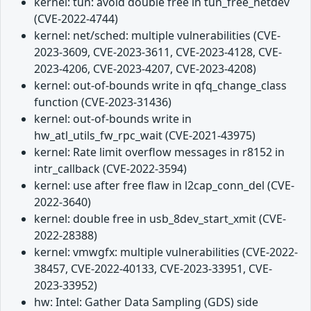
kernel: tun: avoid double free in tun_free_netdev
(CVE-2022-4744)
kernel: net/sched: multiple vulnerabilities (CVE-
2023-3609, CVE-2023-3611, CVE-2023-4128, CVE-
2023-4206, CVE-2023-4207, CVE-2023-4208)
kernel: out-of-bounds write in qfq_change_class
function (CVE-2023-31436)
kernel: out-of-bounds write in
hw_atl_utils_fw_rpc_wait (CVE-2021-43975)
kernel: Rate limit overflow messages in r8152 in
intr_callback (CVE-2022-3594)
kernel: use after free flaw in l2cap_conn_del (CVE-
2022-3640)
kernel: double free in usb_8dev_start_xmit (CVE-
2022-28388)
kernel: vmwgfx: multiple vulnerabilities (CVE-2022-
38457, CVE-2022-40133, CVE-2023-33951, CVE-
2023-33952)
hw: Intel: Gather Data Sampling (GDS) side