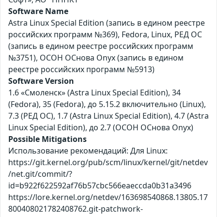
Software Name
Astra Linux Special Edition (запись в едином реестре
российских программ №369), Fedora, Linux, РЕД ОС
(запись в едином реестре российских программ
№3751), ОСОН ОСнова Оnyx (запись в едином
реестре российских программ №5913)
Software Version
1.6 «Смоленск» (Astra Linux Special Edition), 34
(Fedora), 35 (Fedora), до 5.15.2 включительно (Linux),
7.3 (РЕД ОС), 1.7 (Astra Linux Special Edition), 4.7 (Astra
Linux Special Edition), до 2.7 (ОСОН ОСнова Оnyx)
Possible Mitigations
Использование рекомендаций: Для Linux:
https://git.kernel.org/pub/scm/linux/kernel/git/netdev
/net.git/commit/?
id=b922f622592af76b57cbc566eaeccda0b31a3496
https://lore.kernel.org/netdev/163698540868.13805.17
800408021782408762.git-patchwork-