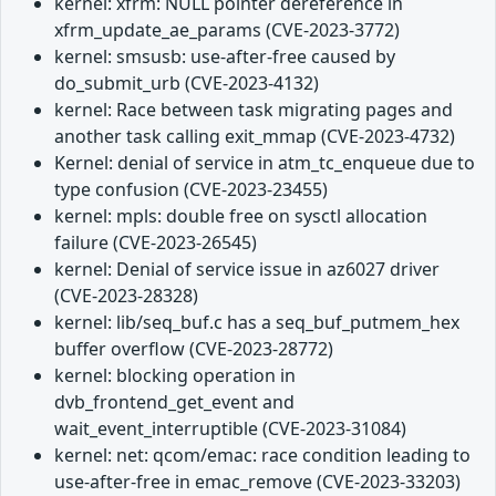
kernel: xfrm: NULL pointer dereference in
xfrm_update_ae_params (CVE-2023-3772)
kernel: smsusb: use-after-free caused by
do_submit_urb (CVE-2023-4132)
kernel: Race between task migrating pages and
another task calling exit_mmap (CVE-2023-4732)
Kernel: denial of service in atm_tc_enqueue due to
type confusion (CVE-2023-23455)
kernel: mpls: double free on sysctl allocation
failure (CVE-2023-26545)
kernel: Denial of service issue in az6027 driver
(CVE-2023-28328)
kernel: lib/seq_buf.c has a seq_buf_putmem_hex
buffer overflow (CVE-2023-28772)
kernel: blocking operation in
dvb_frontend_get_event and
wait_event_interruptible (CVE-2023-31084)
kernel: net: qcom/emac: race condition leading to
use-after-free in emac_remove (CVE-2023-33203)