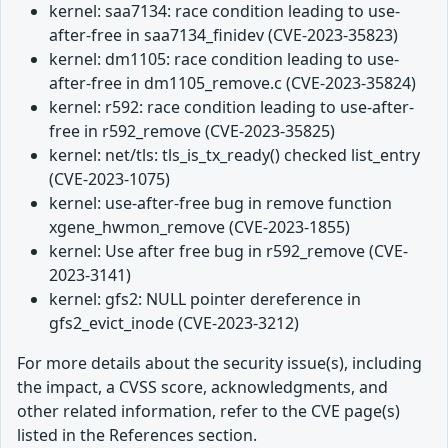
kernel: saa7134: race condition leading to use-
after-free in saa7134_finidev (CVE-2023-35823)
kernel: dm1105: race condition leading to use-
after-free in dm1105_remove.c (CVE-2023-35824)
kernel: r592: race condition leading to use-after-
free in r592_remove (CVE-2023-35825)
kernel: net/tls: tls_is_tx_ready() checked list_entry
(CVE-2023-1075)
kernel: use-after-free bug in remove function
xgene_hwmon_remove (CVE-2023-1855)
kernel: Use after free bug in r592_remove (CVE-
2023-3141)
kernel: gfs2: NULL pointer dereference in
gfs2_evict_inode (CVE-2023-3212)
For more details about the security issue(s), including
the impact, a CVSS score, acknowledgments, and
other related information, refer to the CVE page(s)
listed in the References section.