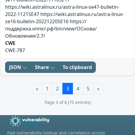
https://wiki.astralinux.ru/astra-linux-se47-bulletin-
2022-1121SE47 https://wiki.astralinux.ru/astra-linux-
se16-bulletin-20221220SE16 https://
поддержка.нппкт.рф/bin/view/ОСнова/
Обновления/2.7/
CWE
CWE-787
JSON
Share
To clipboard
«
1
2
3
4
5
»
Page 3 of 8 (75 entries)
Fast vulnerability lookup and correlation across