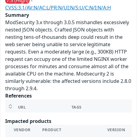
7.5 (High)
-
CVSS:3.1/AV:N/AC:L/PR:N/UI:N/S:U/C:N/I:N/A:H
Summary
ModSecurity 3.x through 3.0.5 mishandles excessively
nested JSON objects. Crafted JSON objects with
nesting tens-of-thousands deep could result in the
web server being unable to service legitimate
requests. Even a moderately large (e.g., 300KB) HTTP
request can occupy one of the limited NGINX worker
processes for minutes and consume almost all of the
available CPU on the machine. Modsecurity 2 is
similarly vulnerable: the affected versions include 2.8.0
through 2.9.4.
References
URL
TAGS
Impacted products
VENDOR
PRODUCT
VERSION