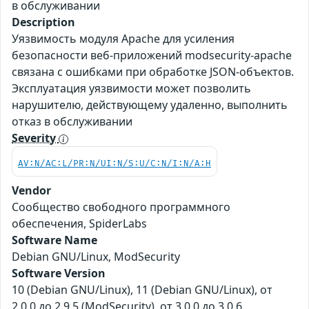
в обслуживании
Description
Уязвимость модуля Apache для усиления
безопасности веб-приложений modsecurity-apache
связана с ошибками при обработке JSON-объектов.
Эксплуатация уязвимости может позволить
нарушителю, действующему удаленно, выполнить
отказ в обслуживании
Severity
AV:N/AC:L/PR:N/UI:N/S:U/C:N/I:N/A:H
Vendor
Сообщество свободного программного
обеспечения, SpiderLabs
Software Name
Debian GNU/Linux, ModSecurity
Software Version
10 (Debian GNU/Linux), 11 (Debian GNU/Linux), от
2.0.0 до 2.9.5 (ModSecurity), от 3.0.0 до 3.0.6