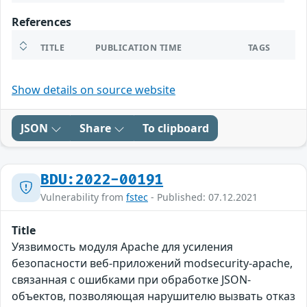
References
TITLE
PUBLICATION TIME
TAGS
Show details on source website
JSON
Share
To clipboard
BDU:2022-00191
Vulnerability from
fstec
- Published: 07.12.2021
Title
Уязвимость модуля Apache для усиления
безопасности веб-приложений modsecurity-apache,
связанная с ошибками при обработке JSON-
объектов, позволяющая нарушителю вызвать отказ