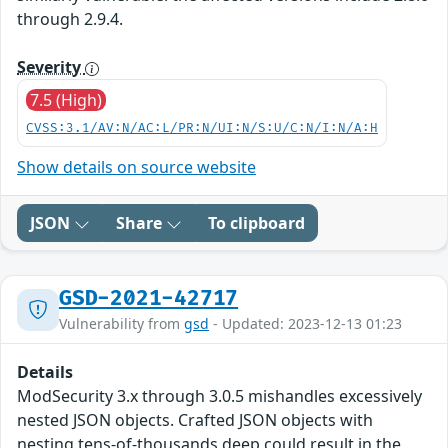
through 2.9.4.
Severity
7.5 (High)
CVSS:3.1/AV:N/AC:L/PR:N/UI:N/S:U/C:N/I:N/A:H
Show details on source website
JSON
Share
To clipboard
GSD-2021-42717
Vulnerability from
gsd
- Updated: 2023-12-13 01:23
Details
ModSecurity 3.x through 3.0.5 mishandles excessively
nested JSON objects. Crafted JSON objects with
nesting tens-of-thousands deep could result in the