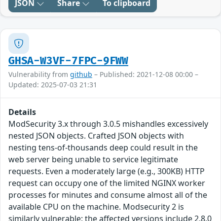
JSON
Share
To clipboard
GHSA-W3VF-7FPC-9FWW
Vulnerability from
github
– Published: 2021-12-08 00:00 –
Updated: 2025-07-03 21:31
Details
ModSecurity 3.x through 3.0.5 mishandles excessively
nested JSON objects. Crafted JSON objects with
nesting tens-of-thousands deep could result in the
web server being unable to service legitimate
requests. Even a moderately large (e.g., 300KB) HTTP
request can occupy one of the limited NGINX worker
processes for minutes and consume almost all of the
available CPU on the machine. Modsecurity 2 is
similarly vulnerable: the affected versions include 2.8.0