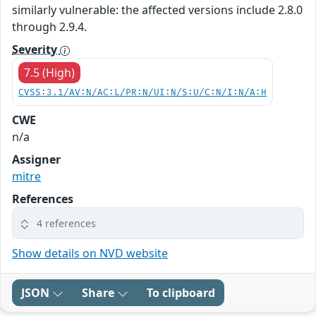
similarly vulnerable: the affected versions include 2.8.0
through 2.9.4.
Severity
7.5 (High)
CVSS:3.1/AV:N/AC:L/PR:N/UI:N/S:U/C:N/I:N/A:H
CWE
n/a
Assigner
mitre
References
4 references
Show details on NVD website
JSON
Share
To clipboard