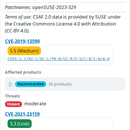
Patchnames:
openSUSE-2023-329
Terms of use:
CSAF 2.0 data is provided by SUSE under
the Creative Commons License 4.0 with Attribution
(CC-BY-4.0).
CVE-2019-13590
5.5 (Medium)
CVSS:3.1/AV:L/AC:L/PR:N/UI:R/S:U/C:N/I:N/A:H
Affected products
30 products
Recommended
Threats
moderate
Impact
CVE-2021-23159
3.3 (Low)