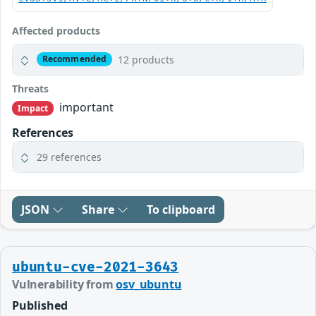
Affected products
12 products
Recommended
Threats
important
Impact
References
29 references
JSON
Share
To clipboard
ubuntu-cve-2021-3643
Vulnerability from
osv_ubuntu
Published