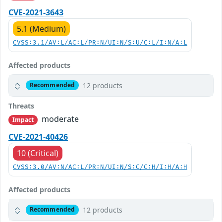
CVE-2021-3643
5.1 (Medium)
CVSS:3.1/AV:L/AC:L/PR:N/UI:N/S:U/C:L/I:N/A:L
Affected products
12 products
Recommended
Threats
moderate
Impact
CVE-2021-40426
10 (Critical)
CVSS:3.0/AV:N/AC:L/PR:N/UI:N/S:C/C:H/I:H/A:H
Affected products
12 products
Recommended