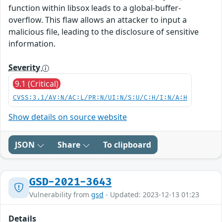
function within libsox leads to a global-buffer-
overflow. This flaw allows an attacker to input a
malicious file, leading to the disclosure of sensitive
information.
Severity
9.1 (Critical)
CVSS:3.1/AV:N/AC:L/PR:N/UI:N/S:U/C:H/I:N/A:H
Show details on source website
JSON
Share
To clipboard
GSD-2021-3643
Vulnerability from
gsd
- Updated: 2023-12-13 01:23
Details