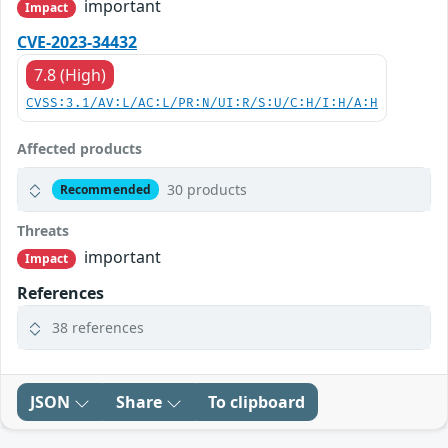
important
Impact
CVE-2023-34432
7.8 (High)
CVSS:3.1/AV:L/AC:L/PR:N/UI:R/S:U/C:H/I:H/A:H
Affected products
30 products
Recommended
Threats
important
Impact
References
38 references
JSON
Share
To clipboard