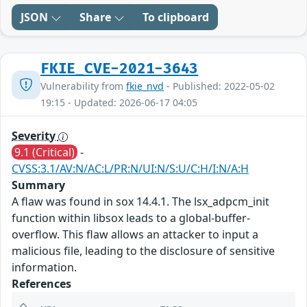
JSON
Share
To clipboard
FKIE_CVE-2021-3643
Vulnerability from
fkie_nvd
- Published: 2022-05-02
19:15 - Updated: 2026-06-17 04:05
Severity
9.1 (Critical)
-
CVSS:3.1/AV:N/AC:L/PR:N/UI:N/S:U/C:H/I:N/A:H
Summary
A flaw was found in sox 14.4.1. The lsx_adpcm_init
function within libsox leads to a global-buffer-
overflow. This flaw allows an attacker to input a
malicious file, leading to the disclosure of sensitive
information.
References