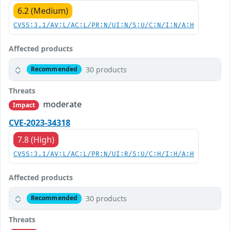
6.2 (Medium)
CVSS:3.1/AV:L/AC:L/PR:N/UI:N/S:U/C:N/I:N/A:H
Affected products
30 products
Recommended
Threats
moderate
Impact
CVE-2023-34318
7.8 (High)
CVSS:3.1/AV:L/AC:L/PR:N/UI:R/S:U/C:H/I:H/A:H
Affected products
30 products
Recommended
Threats