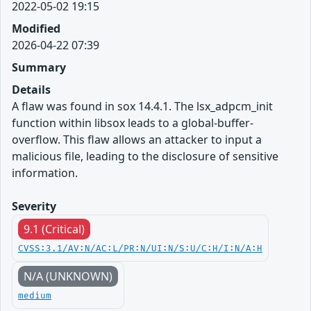
2022-05-02 19:15
Modified
2026-04-22 07:39
Summary
Details
A flaw was found in sox 14.4.1. The lsx_adpcm_init
function within libsox leads to a global-buffer-
overflow. This flaw allows an attacker to input a
malicious file, leading to the disclosure of sensitive
information.
Severity
9.1 (Critical)
CVSS:3.1/AV:N/AC:L/PR:N/UI:N/S:U/C:H/I:N/A:H
N/A (UNKNOWN)
medium