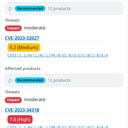
12 products
Recommended
Threats
moderate
Impact
CVE-2023-32627
6.2 (Medium)
CVSS:3.1/AV:L/AC:L/PR:N/UI:N/S:U/C:N/I:N/A:H
Affected products
12 products
Recommended
Threats
moderate
Impact
CVE-2023-34318
7.8 (High)
CVSS:3.1/AV:L/AC:L/PR:N/UI:R/S:U/C:H/I:H/A:H