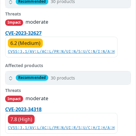
30 products
Recommended
Threats
moderate
Impact
CVE-2023-32627
6.2 (Medium)
CVSS:3.1/AV:L/AC:L/PR:N/UI:N/S:U/C:N/I:N/A:H
Affected products
30 products
Recommended
Threats
moderate
Impact
CVE-2023-34318
7.8 (High)
CVSS:3.1/AV:L/AC:L/PR:N/UI:R/S:U/C:H/I:H/A:H