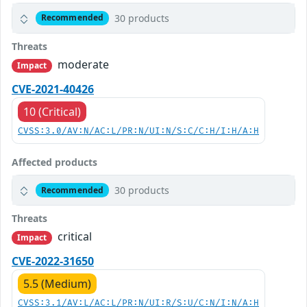
30 products
Recommended
Threats
moderate
Impact
CVE-2021-40426
10 (Critical)
CVSS:3.0/AV:N/AC:L/PR:N/UI:N/S:C/C:H/I:H/A:H
Affected products
30 products
Recommended
Threats
critical
Impact
CVE-2022-31650
5.5 (Medium)
CVSS:3.1/AV:L/AC:L/PR:N/UI:R/S:U/C:N/I:N/A:H