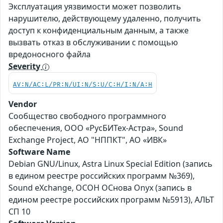
Эксплуатация уязвимости может позволить
нарушителю, действующему удаленно, получить
доступ к конфиденциальным данным, а также
вызвать отказ в обслуживании с помощью
вредоносного файла
Severity
AV:N/AC:L/PR:N/UI:N/S:U/C:H/I:N/A:H
Vendor
Сообщество свободного программного
обеспечения, ООО «РусБИТех-Астра», Sound
Exchange Project, АО "НППКТ", АО «ИВК»
Software Name
Debian GNU/Linux, Astra Linux Special Edition (запись
в едином реестре российских программ №369),
Sound eXchange, ОСОН ОСнова Оnyx (запись в
едином реестре российских программ №5913), АЛЬТ
СП 10