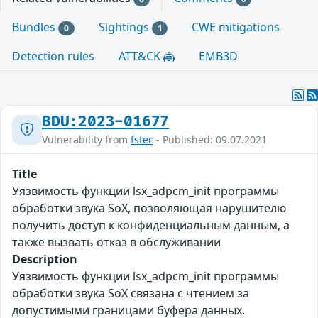
Bundles
Sightings
CWE mitigations
0
1
Detection rules
ATT&CK
EMB3D
BDU:2023-01677
Vulnerability from
fstec
- Published: 09.07.2021
Title
Уязвимость функции lsx_adpcm_init программы
обработки звука SoX, позволяющая нарушителю
получить доступ к конфиденциальным данным, а
также вызвать отказ в обслуживании
Description
Уязвимость функции lsx_adpcm_init программы
обработки звука SoX связана с чтением за
допустимыми границами буфера данных.