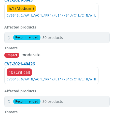
5.1 (Medium)
CVSS:3.1/AV:L/AC:L/PR:N/UI:N/S:U/C:L/I:N/A:L
Affected products
30 products
Recommended
Threats
moderate
Impact
CVE-2021-40426
10 (Critical)
CVSS:3.0/AV:N/AC:L/PR:N/UI:N/S:C/C:H/I:H/A:H
Affected products
30 products
Recommended
Threats