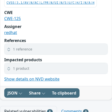
CVSS:3.1/AV:N/AC:L/PR:N/UI:N/S:U/C:H/I:N/A:H
CWE
CWE-125
Assigner
redhat
References
1 reference
Impacted products
1 product
Show details on NVD website
JSON
Share
To clipboard
Related vulnerabilities
Comments
8
0