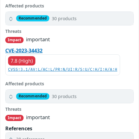
Affected products
30 products
Recommended
Threats
important
Impact
CVE-2023-34432
7.8 (High)
CVSS:3.1/AV:L/AC:L/PR:N/UI:R/S:U/C:H/I:H/A:H
Affected products
30 products
Recommended
Threats
important
Impact
References