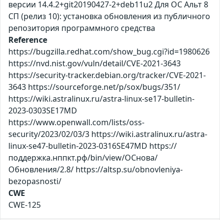
версии 14.4.2+git20190427-2+deb11u2 Для ОС Альт 8
СП (релиз 10): установка обновления из публичного
репозитория программного средства
Reference
https://bugzilla.redhat.com/show_bug.cgi?id=1980626
https://nvd.nist.gov/vuln/detail/CVE-2021-3643
https://security-tracker.debian.org/tracker/CVE-2021-
3643 https://sourceforge.net/p/sox/bugs/351/
https://wiki.astralinux.ru/astra-linux-se17-bulletin-
2023-0303SE17MD
https://www.openwall.com/lists/oss-
security/2023/02/03/3 https://wiki.astralinux.ru/astra-
linux-se47-bulletin-2023-0316SE47MD https://
поддержка.нппкт.рф/bin/view/ОСнова/
Обновления/2.8/ https://altsp.su/obnovleniya-
bezopasnosti/
CWE
CWE-125