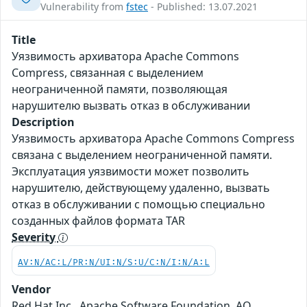
Vulnerability from
fstec
- Published: 13.07.2021
Title
Уязвимость архиватора Apache Commons
Compress, связанная с выделением
неограниченной памяти, позволяющая
нарушителю вызвать отказ в обслуживании
Description
Уязвимость архиватора Apache Commons Compress
связана с выделением неограниченной памяти.
Эксплуатация уязвимости может позволить
нарушителю, действующему удаленно, вызвать
отказ в обслуживании с помощью специально
созданных файлов формата TAR
Severity
AV:N/AC:L/PR:N/UI:N/S:U/C:N/I:N/A:L
Vendor
Red Hat Inc., Apache Software Foundation, АО