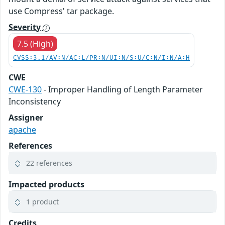
use Compress' tar package.
Severity
7.5 (High)
CVSS:3.1/AV:N/AC:L/PR:N/UI:N/S:U/C:N/I:N/A:H
CWE
CWE-130
- Improper Handling of Length Parameter
Inconsistency
Assigner
apache
References
22 references
Impacted products
1 product
Credits