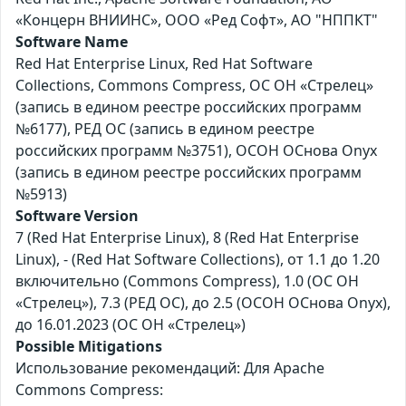
«Концерн ВНИИНС», ООО «Ред Софт», АО "НППКТ"
Software Name
Red Hat Enterprise Linux, Red Hat Software
Collections, Commons Compress, ОС ОН «Стрелец»
(запись в едином реестре российских программ
№6177), РЕД ОС (запись в едином реестре
российских программ №3751), ОСОН ОСнова Оnyx
(запись в едином реестре российских программ
№5913)
Software Version
7 (Red Hat Enterprise Linux), 8 (Red Hat Enterprise
Linux), - (Red Hat Software Collections), от 1.1 до 1.20
включительно (Commons Compress), 1.0 (ОС ОН
«Стрелец»), 7.3 (РЕД ОС), до 2.5 (ОСОН ОСнова Оnyx),
до 16.01.2023 (ОС ОН «Стрелец»)
Possible Mitigations
Использование рекомендаций: Для Apache
Commons Compress: