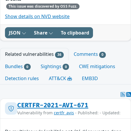
This issue was discovered by OSS Fuzz.
Show details on NVD website
JSON
Share
To clipboard
Related vulnerabilities
Comments
36
0
Bundles
Sightings
CWE mitigations
0
0
Detection rules
ATT&CK
EMB3D
CERTFR-2021-AVI-671
Vulnerability from
certfr_avis
- Published: - Updated: