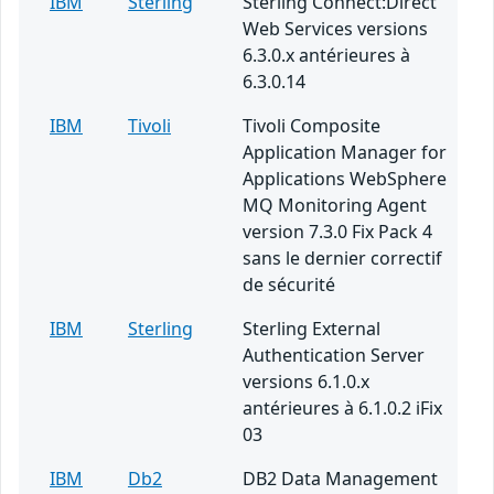
IBM
Sterling
Sterling Connect:Direct
Web Services versions
6.3.0.x antérieures à
6.3.0.14
IBM
Tivoli
Tivoli Composite
Application Manager for
Applications WebSphere
MQ Monitoring Agent
version 7.3.0 Fix Pack 4
sans le dernier correctif
de sécurité
IBM
Sterling
Sterling External
Authentication Server
versions 6.1.0.x
antérieures à 6.1.0.2 iFix
03
IBM
Db2
DB2 Data Management