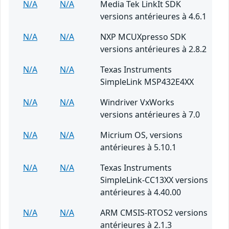
N/A
N/A
Media Tek LinkIt SDK
versions antérieures à 4.6.1
N/A
N/A
NXP MCUXpresso SDK
versions antérieures à 2.8.2
N/A
N/A
Texas Instruments
SimpleLink MSP432E4XX
N/A
N/A
Windriver VxWorks
versions antérieures à 7.0
N/A
N/A
Micrium OS, versions
antérieures à 5.10.1
N/A
N/A
Texas Instruments
SimpleLink-CC13XX versions
antérieures à 4.40.00
N/A
N/A
ARM CMSIS-RTOS2 versions
antérieures à 2.1.3