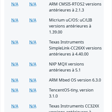
N/A
N/A
ARM CMSIS-RTOS2 versions
antérieures à 2.1.3
N/A
N/A
Micrium uC/OS: uC/LIB
versions antérieures à
1.39.00
N/A
N/A
Texas Instruments
SimpleLink-CC26XX versions
antérieures à 4.40.00
N/A
N/A
NXP MQX versions
antérieures à 5.1
N/A
N/A
ARM Mbed OS version 6.3.0
N/A
N/A
TencentOS-tiny, version
3.1.0
N/A
N/A
Texas Instruments CC32XX