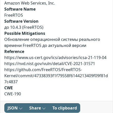
Amazon Web Services, Inc.
Software Name
FreeRTOS
Software Version
до 10.4.3 (FreeRTOS)
Possible Mitigations
Обновление операционной системы реального
времени FreeRTOS до актуальной версии
Reference
https://www.us-cert.gov/ics/advisories/icsa-21-119-04
https://nvd.nist.gov/vuln/detail/CVE-2021-31571
https://github.com/FreeRTOS/FreeRTOS-
Kernel/commit/47338393f1f79558f6144213409f09f81d
7c4837
CWE
CWE-190
JSON
Share
To clipboard