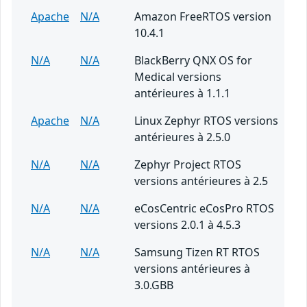
Apache
N/A
Amazon FreeRTOS version
10.4.1
N/A
N/A
BlackBerry QNX OS for
Medical versions
antérieures à 1.1.1
Apache
N/A
Linux Zephyr RTOS versions
antérieures à 2.5.0
N/A
N/A
Zephyr Project RTOS
versions antérieures à 2.5
N/A
N/A
eCosCentric eCosPro RTOS
versions 2.0.1 à 4.5.3
N/A
N/A
Samsung Tizen RT RTOS
versions antérieures à
3.0.GBB