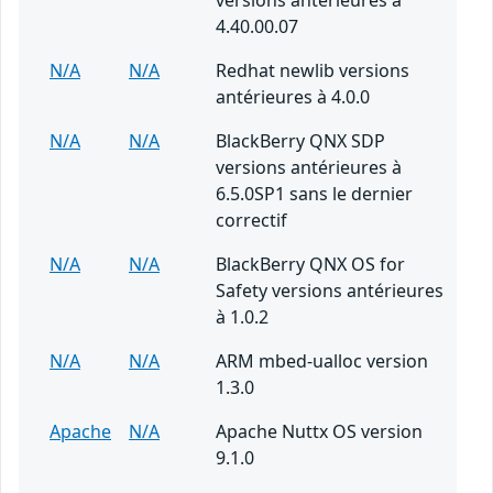
versions antérieures à
4.40.00.07
N/A
N/A
Redhat newlib versions
antérieures à 4.0.0
N/A
N/A
BlackBerry QNX SDP
versions antérieures à
6.5.0SP1 sans le dernier
correctif
N/A
N/A
BlackBerry QNX OS for
Safety versions antérieures
à 1.0.2
N/A
N/A
ARM mbed-ualloc version
1.3.0
Apache
N/A
Apache Nuttx OS version
9.1.0