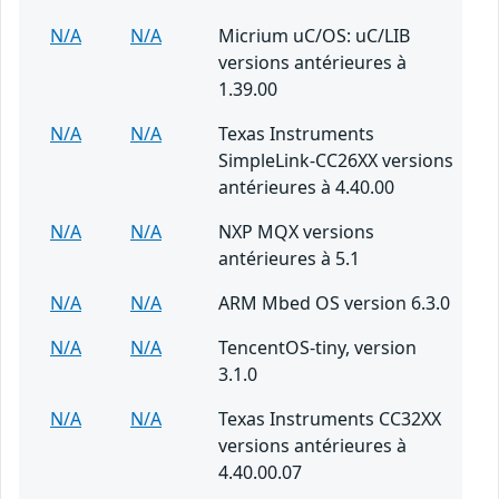
N/A
N/A
Micrium uC/OS: uC/LIB
versions antérieures à
1.39.00
N/A
N/A
Texas Instruments
SimpleLink-CC26XX versions
antérieures à 4.40.00
N/A
N/A
NXP MQX versions
antérieures à 5.1
N/A
N/A
ARM Mbed OS version 6.3.0
N/A
N/A
TencentOS-tiny, version
3.1.0
N/A
N/A
Texas Instruments CC32XX
versions antérieures à
4.40.00.07