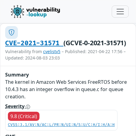
(GCVE-0-2021-31571)
CVE-2021-31571
Vulnerability from
cvelistv5
– Published: 2021-04-22 17:56 –
Updated: 2024-08-03 23:03
Summary
The kernel in Amazon Web Services FreeRTOS before
10.4.3 has an integer overflow in queue.c for queue
creation.
Severity
9.8 (Critical)
CVSS:3.1/AV:N/AC:L/PR:N/UI:N/S:U/C:H/I:H/A:H