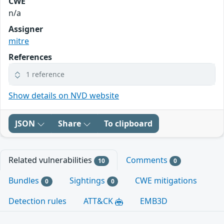
CWE
n/a
Assigner
mitre
References
1 reference
Show details on NVD website
JSON
Share
To clipboard
Related vulnerabilities
Comments
10
0
Bundles
Sightings
CWE mitigations
0
0
Detection rules
ATT&CK
EMB3D