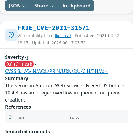
JSON
Share
To clipboard
FKIE_CVE-2021-31571
Vulnerability from
fkie_nvd
- Published: 2021-04-22
18:15 - Updated: 2026-06-17 03:52
Severity
9.8 (Critical)
-
CVSS:3.1/AV:N/AC:L/PR:N/UI:N/S:U/C:H/I:H/A:H
Summary
The kernel in Amazon Web Services FreeRTOS before
10.4.3 has an integer overflow in queue.c for queue
creation.
References
URL
TAGS
Impacted products