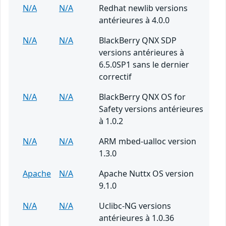
N/A
N/A
Redhat newlib versions
antérieures à 4.0.0
N/A
N/A
BlackBerry QNX SDP
versions antérieures à
6.5.0SP1 sans le dernier
correctif
N/A
N/A
BlackBerry QNX OS for
Safety versions antérieures
à 1.0.2
N/A
N/A
ARM mbed-ualloc version
1.3.0
Apache
N/A
Apache Nuttx OS version
9.1.0
N/A
N/A
Uclibc-NG versions
antérieures à 1.0.36