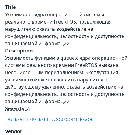
Title
Уязвимость ядра операционной системы
реального времени FreeRTOS, позволяющая
нарушителю оказать воздействие на
конфиденциальность, целостность и доступность
защищаемой информации
Description
Уязвимость функции в queue.c ядра операционной
системы реального времени FreeRTOS вызвана
целочисленным переполнением. Эксплуатация
уязвимости может позволить нарушителю,
действующему удалённо, оказать воздействие на
конфиденциальность, целостность и доступность
защищаемой информации
Severity
AV:N/AC:L/PR:N/UI:N/S:U/C:H/I:H/A:H
Vendor