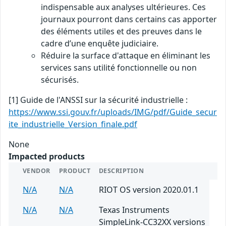
indispensable aux analyses ultérieures. Ces
journaux pourront dans certains cas apporter
des éléments utiles et des preuves dans le
cadre d’une enquête judiciaire.
Réduire la surface d'attaque en éliminant les
services sans utilité fonctionnelle ou non
sécurisés.
[1] Guide de l'ANSSI sur la sécurité industrielle :
https://www.ssi.gouv.fr/uploads/IMG/pdf/Guide_secur
ite_industrielle_Version_finale.pdf
None
Impacted products
VENDOR
PRODUCT
DESCRIPTION
N/A
N/A
RIOT OS version 2020.01.1
N/A
N/A
Texas Instruments
SimpleLink-CC32XX versions