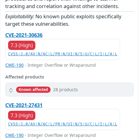
tracking and correlation against other incidents.
Exploitability:
No known public exploits specifically
target these vulnerabilities.
CVE-2021-30636
7.3 (High)
CVSS:3.0/AV:N/AC:L/PR:N/UI:N/S:U/C:L/I:L/A:L
CWE-190
- Integer Overflow or Wraparound
Affected products
28 products
Known affected
CVE-2021-27431
7.3 (High)
CVSS:3.0/AV:N/AC:L/PR:N/UI:N/S:U/C:L/I:L/A:L
CWE-190
- Integer Overflow or Wraparound