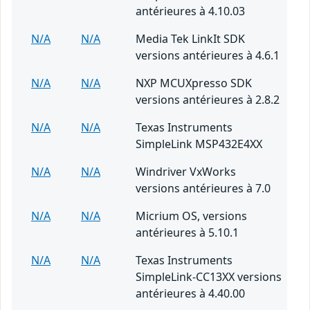
antérieures à 4.10.03
N/A
N/A
Media Tek LinkIt SDK
versions antérieures à 4.6.1
N/A
N/A
NXP MCUXpresso SDK
versions antérieures à 2.8.2
N/A
N/A
Texas Instruments
SimpleLink MSP432E4XX
N/A
N/A
Windriver VxWorks
versions antérieures à 7.0
N/A
N/A
Micrium OS, versions
antérieures à 5.10.1
N/A
N/A
Texas Instruments
SimpleLink-CC13XX versions
antérieures à 4.40.00