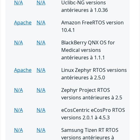
N/A
N/A
Uclibc-NG versions
antérieures à 1.0.36
Apache
N/A
Amazon FreeRTOS version
10.4.1
N/A
N/A
BlackBerry QNX OS for
Medical versions
antérieures à 1.1.1
Apache
N/A
Linux Zephyr RTOS versions
antérieures à 2.5.0
N/A
N/A
Zephyr Project RTOS
versions antérieures à 2.5
N/A
N/A
eCosCentric eCosPro RTOS
versions 2.0.1 à 4.5.3
N/A
N/A
Samsung Tizen RT RTOS
versions antérieures à