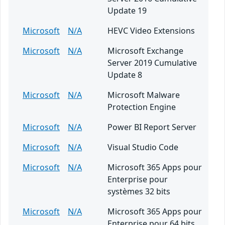
Update 19
Microsoft
N/A
HEVC Video Extensions
Microsoft
N/A
Microsoft Exchange
Server 2019 Cumulative
Update 8
Microsoft
N/A
Microsoft Malware
Protection Engine
Microsoft
N/A
Power BI Report Server
Microsoft
N/A
Visual Studio Code
Microsoft
N/A
Microsoft 365 Apps pour
Enterprise pour
systèmes 32 bits
Microsoft
N/A
Microsoft 365 Apps pour
Enterprise pour 64 bits