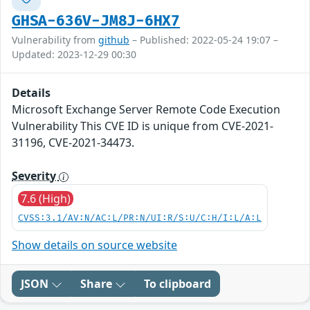
GHSA-636V-JM8J-6HX7
Vulnerability from
github
– Published: 2022-05-24 19:07 –
Updated: 2023-12-29 00:30
Details
Microsoft Exchange Server Remote Code Execution
Vulnerability This CVE ID is unique from CVE-2021-
31196, CVE-2021-34473.
Severity
7.6 (High)
CVSS:3.1/AV:N/AC:L/PR:N/UI:R/S:U/C:H/I:L/A:L
Show details on source website
JSON
Share
To clipboard