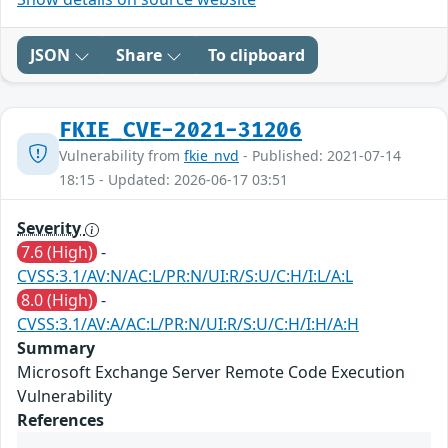
JSON
Share
To clipboard
FKIE_CVE-2021-31206
Vulnerability from
fkie_nvd
- Published: 2021-07-14
18:15 - Updated: 2026-06-17 03:51
Severity
7.6 (High)
-
CVSS:3.1/AV:N/AC:L/PR:N/UI:R/S:U/C:H/I:L/A:L
8.0 (High)
-
CVSS:3.1/AV:A/AC:L/PR:N/UI:R/S:U/C:H/I:H/A:H
Summary
Microsoft Exchange Server Remote Code Execution
Vulnerability
References