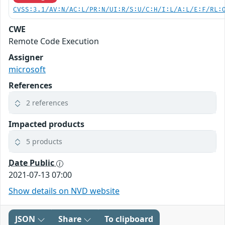
CVSS:3.1/AV:N/AC:L/PR:N/UI:R/S:U/C:H/I:L/A:L/E:F/RL:
CWE
Remote Code Execution
Assigner
microsoft
References
2 references
Impacted products
5 products
Date Public
2021-07-13 07:00
Show details on NVD website
JSON
Share
To clipboard