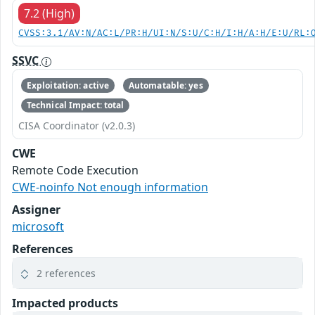
7.2 (High)
CVSS:3.1/AV:N/AC:L/PR:H/UI:N/S:U/C:H/I:H/A:H/E:U/RL:
SSVC
Exploitation: active
Automatable: yes
Technical Impact: total
CISA Coordinator (v2.0.3)
CWE
Remote Code Execution
CWE-noinfo Not enough information
Assigner
microsoft
References
2 references
Impacted products