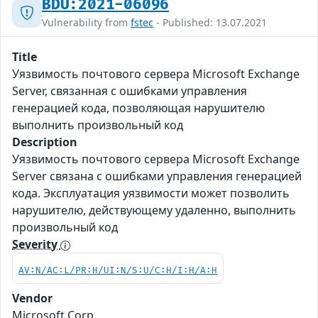
BDU:2021-06096
Vulnerability from
fstec
- Published: 13.07.2021
Title
Уязвимость почтового сервера Microsoft Exchange
Server, связанная с ошибками управления
генерацией кода, позволяющая нарушителю
выполнить произвольный код
Description
Уязвимость почтового сервера Microsoft Exchange
Server связана с ошибками управления генерацией
кода. Эксплуатация уязвимости может позволить
нарушителю, действующему удаленно, выполнить
произвольный код
Severity
AV:N/AC:L/PR:H/UI:N/S:U/C:H/I:H/A:H
Vendor
Microsoft Corp