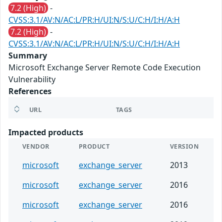
7.2 (High)
-
CVSS:3.1/AV:N/AC:L/PR:H/UI:N/S:U/C:H/I:H/A:H
7.2 (High)
-
CVSS:3.1/AV:N/AC:L/PR:H/UI:N/S:U/C:H/I:H/A:H
Summary
Microsoft Exchange Server Remote Code Execution
Vulnerability
References
URL
TAGS
Impacted products
VENDOR
PRODUCT
VERSION
microsoft
exchange_server
2013
microsoft
exchange_server
2016
microsoft
exchange_server
2016