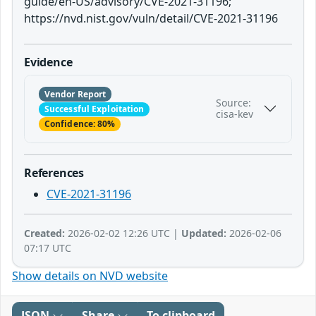
guide/en-US/advisory/CVE-2021-31196;
https://nvd.nist.gov/vuln/detail/CVE-2021-31196
Evidence
Vendor Report
Source:
Successful Exploitation
cisa-kev
Confidence: 80%
References
CVE-2021-31196
Created:
2026-02-02 12:26 UTC |
Updated:
2026-02-06
07:17 UTC
Show details on NVD website
JSON
Share
To clipboard