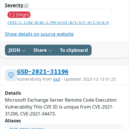
Severity
7.2 (High)
CVSS:3.1/AV:N/AC:L/PR:H/UI:N/S:U/C:H/I:H/A:H
Show details on source website
JSON
Share
To clipboard
GSD-2021-31196
Vulnerability from
gsd
- Updated: 2023-12-13 01:23
Details
Microsoft Exchange Server Remote Code Execution
Vulnerability This CVE ID is unique from CVE-2021-
31206, CVE-2021-34473.
Aliases